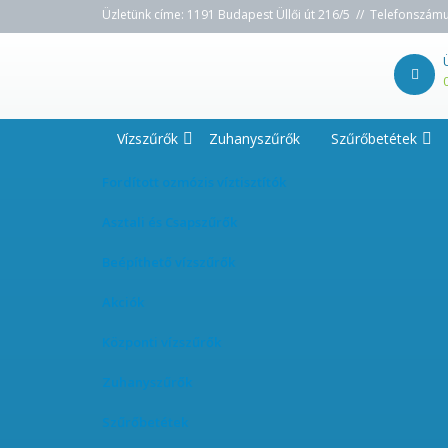
Üzletünk címe: 1191 Budapest Üllői út 216/5 // Telefonszám
Vízszűrők
Zuhanyszűrők
Szűrőbetétek
Fordított ozmózis víztisztítók
Asztali és Csapszűrők
Beépíthető vízszűrők
Akciók
Központi vízszűrők
Zuhanyszűrők
Szűrőbetétek