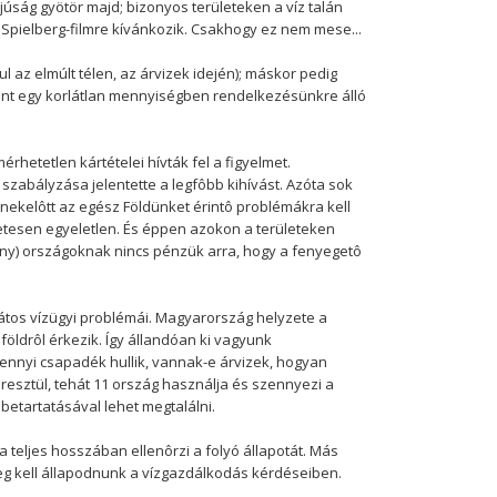
júság gyötör majd; bizonyos területeken a víz talán
 Spielberg-filmre kívánkozik. Csakhogy ez nem mese...
l az elmúlt télen, az árvizek idején); máskor pedig
 mint egy korlátlan mennyiségben rendelkezésünkre álló
rhetetlen kártételei hívták fel a figyelmet.
szabályzása jelentette a legfôbb kihívást. Azóta sok
enekelôtt az egész Földünket érintô problémákra kell
netesen egyeletlen. És éppen azokon a területeken
ény) országoknak nincs pénzük arra, hogy a fenyegetô
tos vízügyi problémái. Magyarország helyzete a
öldrôl érkezik. Így állandóan ki vagyunk
mennyi csapadék hullik, vannak-e árvizek, hogyan
resztül, tehát 11 ország használja és szennyezi a
etartatásával lehet megtalálni.
teljes hosszában ellenôrzi a folyó állapotát. Más
eg kell állapodnunk a vízgazdálkodás kérdéseiben.