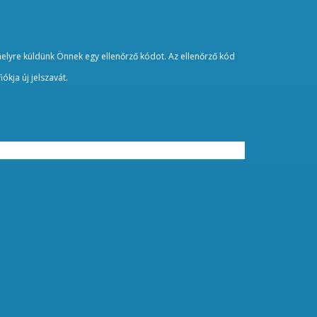
, melyre küldünk Önnek egy ellenőrző kódot. Az ellenőrző kód
ókja új jelszavát.
Indítás