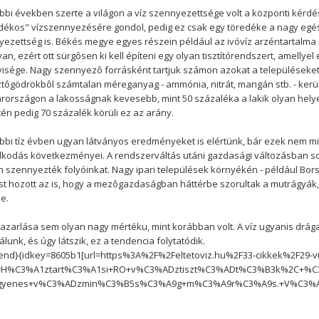
bbi években szerte a világon a víz szennyezettsége volt a központi kérdés
ékos" vízszennyezésére gondol, pedig ez csak egy töredéke a nagy egés
ezettség is. Békés megye egyes részein például az ivóvíz arzéntartalma
 van, ezért ott sürgôsen ki kell építeni egy olyan tisztítórendszert, amell
sége. Nagy szennyezô forrásként tartjuk számon azokat a településeket 
ôgödrökbôl számtalan méreganyag - ammónia, nitrát, mangán stb. - kerül
országon a lakosságnak kevesebb, mint 50 százaléka a lakik olyan helyen
tén pedig 70 százalék körüli ez az arány.
bbi tíz évben ugyan látványos eredményeket is elértünk, bár ezek nem 
kodás következményei. A rendszerváltás utáni gazdasági változásban sok
 szennyezték folyóinkat. Nagy ipari települések környékén - például Borso
st hozott az is, hogy a mezôgazdaságban háttérbe szorultak a mutrágyák, (
e.
pazarlása sem olyan nagy mértéku, mint korábban volt. A víz ugyanis drág
lunk, és úgy látszik, ez a tendencia folytatódik.
end}{idkey=8605b1[url=https%3A%2F%2Feltetoviz.hu%2F33-cikkek%2F29-v
=H%C3%A1ztart%C3%A1si+RO+v%C3%ADztiszt%C3%ADt%C3%B3k%2C+%C
gyenes+v%C3%ADzmin%C3%B5s%C3%A9g+m%C3%A9r%C3%A9s.+V%C3%ADz