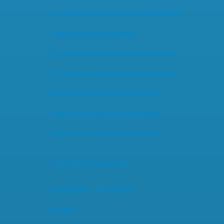
Fordított ozmózis vízszűrők szűrőbetétei
Zuhanyszűrők szűrőbetétei
Fordított ozmózis vízszűrő szűrőszettek
Fordított ozmózis vízszűrő membránok
Beépíthető vízszűrők szűrőbetétei
Asztali és Csapszűrők szűrőbetétei
Központi szűrőházak szűrőbetétei
Szerelékek, alkatrészek
Csaptelepek - Tartozékok
Pumpák