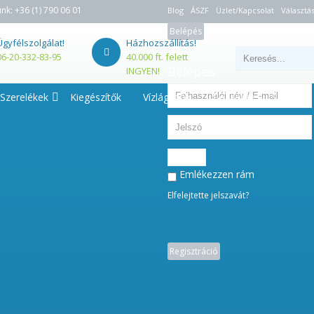
unk:
+36 (1) 790 06 01
Blog
ÁSZF
Üzlet/Kapcsolat
Választás
Belépés
Ügyfélszolgálat!
Házhozszállítás!
06-20-332-83-95
40.000 ft. felett
Belépés
INGYEN!
Szerelékek
Kiegészítők
Vízlágyítók
Beszerelés - Szerviz
Belépés
Emlékezzen rám
Elfelejtette jelszavát?
Regisztráció