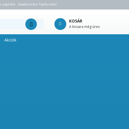
i segédlet
Adatkezelési Tájékoztató
KOSÁR
A kosara még üres
Akciók