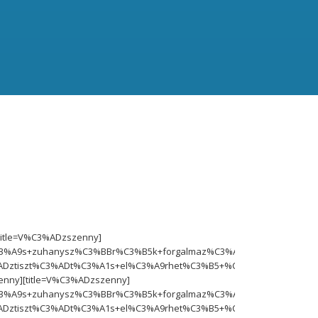
[title=V%C3%ADzszenny]
3%A9s+zuhanysz%C3%BBr%C3%B5k+forgalmaz%C3%A1sa.+Bp-
tiszt%C3%ADt%C3%A1s+el%C3%A9rhet%C3%B5+%C3%A1ron.+Eg%C3%A9
zenny][title=V%C3%ADzszenny]
3%A9s+zuhanysz%C3%BBr%C3%B5k+forgalmaz%C3%A1sa.+Bp-
tiszt%C3%ADt%C3%A1s+el%C3%A9rhet%C3%B5+%C3%A1ron.+Eg%C3%A9