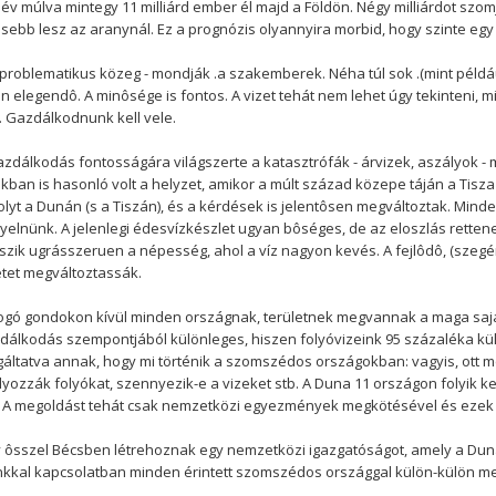
év múlva mintegy 11 milliárd ember él majd a Földön. Négy milliárdot szom
sebb lesz az aranynál. Ez a prognózis olyannyira morbid, hogy szinte egy
z problematikus közeg - mondják .a szakemberek. Néha túl sok .(mint példáu
n elegendô. A minôsége is fontos. A vizet tehát nem lehet úgy tekinteni,
. Gazdálkodnunk kell vele.
azdálkodás fontosságára világszerte a katasztrófák - árvizek, aszályok - mé
ban is hasonló volt a helyzet, amikor a múlt század közepe táján a Tisza 
folyt a Dunán (s a Tiszán), és a kérdések is jelentôsen megváltoztak. Mind
yelnünk. A jelenlegi édesvízkészlet ugyan bôséges, de az eloszlás rette
zik ugrásszeruen a népesség, ahol a víz nagyon kevés. A fejlôdô, (szeg
tet megváltoztassák.
fogó gondokon kívül minden országnak, területnek megvannak a maga sajá
dálkodás szempontjából különleges, hiszen folyóvizeink 95 százaléka külf
gáltatva annak, hogy mi történik a szomszédos országokban: vagyis, ott 
yozzák folyókat, szennyezik-e a vizeket stb. A Duna 11 országon folyik ke
. A megoldást tehát csak nemzetközi egyezmények megkötésével és ezek b
 ôsszel Bécsben létrehoznak egy nemzetközi igazgatóságot, amely a Duna 
nkkal kapcsolatban minden érintett szomszédos országgal külön-külön m