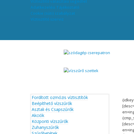
Víztisztító választási segédlet
Adatkezelési Tájékoztató
Cookie (süti) szabályzat
Víztisztító szerviz
© Free
Joomla! 3 Modules
- by
VinaGecko.com
Fordított ozmózis víztisztítók
{idke
Beépíthető vízszűrők
[desc
Asztali és Csapszűrők
en+in
Akciók
{cmp_
Központi vízszűrők
[desc
Zuhanyszűrők
en+in
Szűrőbetétek