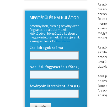
© Free
Joomla! 3 Modules
- by
VinaGecko.com
Az utó
"szánd
szenny
MEGTÉRÜLÉS KALKULÁTOR
fölött
mennyi
Amennyiben jelenleg ásványvizet
emészt
fogyaszt, az alábbi mezők
Magyar
kitöltésével böngészés közben a
megtekintett terméknél megjelenik
terüle
a megtérülési idő.
Részletek ...
Az utó
Családtagok száma
gazdál
erôsen
javulá
vizekb
Napi átl. fogyasztás 1 főre (l)
A víz 
haszná
{cmp_
Ásványvíz literenkénti ára (Ft)
[desc
en+in