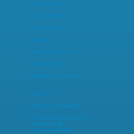
Bekötő idomok
Elzárók, szelepek
Útváltók, adapterek
Bilincsek
Quick gyorscsatlakozók
Egyéb szerelékek
Víztartályok + tartozékok
Kiegészítők
Beszerelés - Karbantartás
Szállítás - Termékek átvátele
Garancia - jótállás
Vásárlási információk