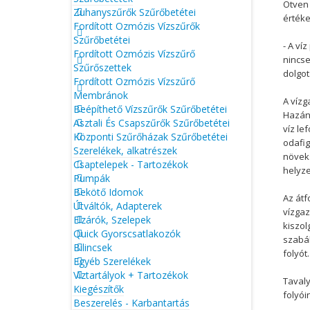
Ötven 
Zuhanyszűrők Szűrőbetétei
értéke
Fordított Ozmózis Vízszűrők
Szűrőbetétei
- A ví
Fordított Ozmózis Vízszűrő
nincse
Szűrőszettek
dolgot
Fordított Ozmózis Vízszűrő
Membránok
A vízg
Beépíthető Vízszűrők Szűrőbetétei
Hazánk
Asztali És Csapszűrők Szűrőbetétei
víz le
Központi Szűrőházak Szűrőbetétei
odafig
Szerelékek, alkatrészek
növeks
Csaptelepek - Tartozékok
helyze
Pumpák
Bekötő Idomok
Az át
Útváltók, Adapterek
vízgaz
Elzárók, Szelepek
kiszol
Quick Gyorscsatlakozók
szabál
Bilincsek
folyót
Egyéb Szerelékek
Víztartályok + Tartozékok
Tavaly
Kiegészítők
folyói
Beszerelés - Karbantartás