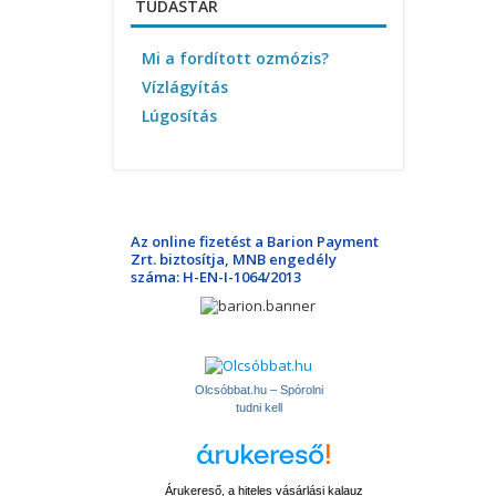
TUDÁSTÁR
Mi a fordított ozmózis?
Vízlágyítás
Lúgosítás
Az online fizetést a Barion Payment
Zrt. biztosítja, MNB engedély
száma: H-EN-I-1064/2013
Olcsóbbat.hu – Spórolni
tudni kell
Árukereső, a hiteles vásárlási kalauz