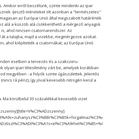
. Amikor errôl beszélünk, szinte mindenki az ipar
znek. Ijesztô méreteket ölt azonban a "természetes"
 magasan az Európai Unió által megszabott határérték
yel ez alá a küszöb alá csökkenthetô a mérgezô anyagok
is, ahol nincsen csatornarendszer. Az
 át a talajba, majd a vizekbe, megmérgezve azokat.
, ahol kiépítették a csatornákat, az Európai Unió
minden esetben a tervezés és a szakszeru
 olyan ipari létesítmény zárt be, amelyek korábban
d megyében - a folyók szinte újjászülettek. Jelentôs
nincs rá pénz), így jóval kevesebb nitrogén kerül a
a. Ma körülbelül 30 százalékkal kevesebb vizet
izszenny][title=V%C3%ADzszenny]
3%A9s+zuhanysz%C3%BBr%C3%B5k+forgalmaz%C3%A1sa.+Bp-
tiszt%C3%ADt%C3%A1s+el%C3%A9rhet%C3%B5+%C3%A1ron.+Eg%C3%A9