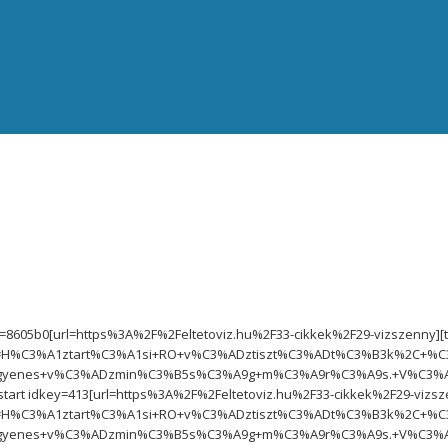
y=8605b0[url=https%3A%2F%2Feltetoviz.hu%2F33-cikkek%2F29-vizszenny]
=H%C3%A1ztart%C3%A1si+RO+v%C3%ADztiszt%C3%ADt%C3%B3k%2C+%C
gyenes+v%C3%ADzmin%C3%B5s%C3%A9g+m%C3%A9r%C3%A9s.+V%C3%ADz
start idkey=413[url=https%3A%2F%2Feltetoviz.hu%2F33-cikkek%2F29-vizs
=H%C3%A1ztart%C3%A1si+RO+v%C3%ADztiszt%C3%ADt%C3%B3k%2C+%C
gyenes+v%C3%ADzmin%C3%B5s%C3%A9g+m%C3%A9r%C3%A9s.+V%C3%ADz