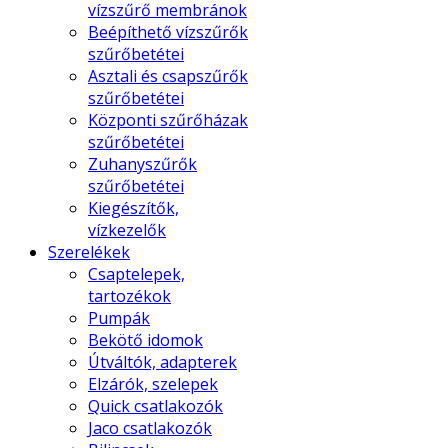
vízszűrő membránok
Beépíthető vízszűrők
szűrőbetétei
Asztali és csapszűrők
szűrőbetétei
Központi szűrőházak
szűrőbetétei
Zuhanyszűrők
szűrőbetétei
Kiegészítők,
vízkezelők
Szerelékek
Csaptelepek,
tartozékok
Pumpák
Bekötő idomok
Útváltók, adapterek
Elzárók, szelepek
Quick csatlakozók
Jaco csatlakozók