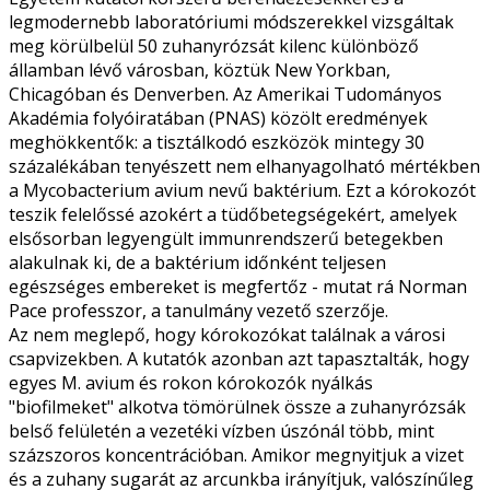
legmodernebb laboratóriumi módszerekkel vizsgáltak
meg körülbelül 50 zuhanyrózsát kilenc különböző
államban lévő városban, köztük New Yorkban,
Chicagóban és Denverben. Az Amerikai Tudományos
Akadémia folyóiratában (PNAS) közölt eredmények
meghökkentők: a tisztálkodó eszközök mintegy 30
százalékában tenyészett nem elhanyagolható mértékben
a Mycobacterium avium nevű baktérium. Ezt a kórokozót
teszik felelőssé azokért a tüdőbetegségekért, amelyek
elsősorban legyengült immunrendszerű betegekben
alakulnak ki, de a baktérium időnként teljesen
egészséges embereket is megfertőz - mutat rá Norman
Pace professzor, a tanulmány vezető szerzője.
Az nem meglepő, hogy kórokozókat találnak a városi
csapvizekben. A kutatók azonban azt tapasztalták, hogy
egyes M. avium és rokon kórokozók nyálkás
"biofilmeket" alkotva tömörülnek össze a zuhanyrózsák
belső felületén a vezetéki vízben úszónál több, mint
százszoros koncentrációban. Amikor megnyitjuk a vizet
és a zuhany sugarát az arcunkba irányítjuk, valószínűleg