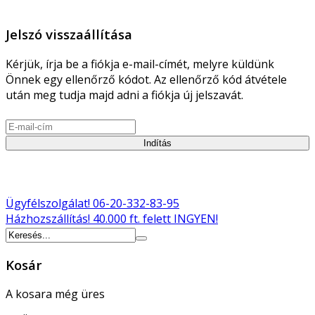
Jelszó visszaállítása
Kérjük, írja be a fiókja e-mail-címét, melyre küldünk
Önnek egy ellenőrző kódot. Az ellenőrző kód átvétele
után meg tudja majd adni a fiókja új jelszavát.
Indítás
Ügyfélszolgálat!
06-20-332-83-95
Házhozszállítás!
40.000 ft. felett INGYEN!
Kosár
A kosara még üres