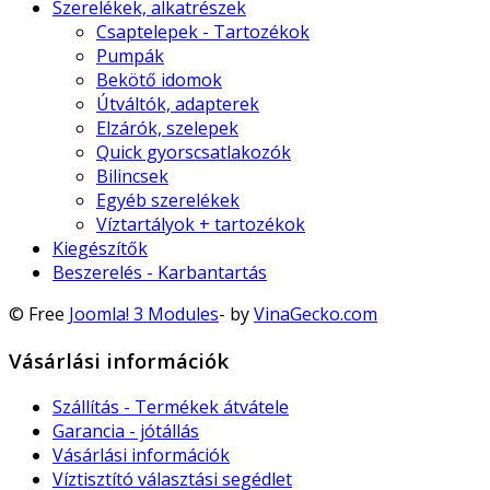
Szerelékek, alkatrészek
Csaptelepek - Tartozékok
Pumpák
Bekötő idomok
Útváltók, adapterek
Elzárók, szelepek
Quick gyorscsatlakozók
Bilincsek
Egyéb szerelékek
Víztartályok + tartozékok
Kiegészítők
Beszerelés - Karbantartás
© Free
Joomla! 3 Modules
- by
VinaGecko.com
Vásárlási információk
Szállítás - Termékek átvátele
Garancia - jótállás
Vásárlási információk
Víztisztító választási segédlet