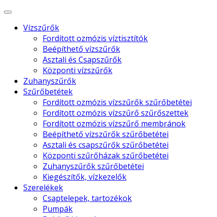
Vízszűrők
Fordított ozmózis víztisztítók
Beépíthető vízszűrők
Asztali és Csapszűrők
Központi vízszűrők
Zuhanyszűrők
Szűrőbetétek
Fordított ozmózis vízszűrők szűrőbetétei
Fordított ozmózis vízszűrő szűrőszettek
Fordított ozmózis vízszűrő membránok
Beépíthető vízszűrők szűrőbetétei
Asztali és csapszűrők szűrőbetétei
Központi szűrőházak szűrőbetétei
Zuhanyszűrők szűrőbetétei
Kiegészítők, vízkezelők
Szerelékek
Csaptelepek, tartozékok
Pumpák