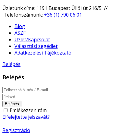
Üzletünk címe: 1191 Budapest Üllői út 216/5 //
Telefonszámunk:
+36 (1) 790 06 01
Blog
ÁSZF
Üzlet/Kapcsolat
Választási segédlet
Adatkezelési Tájékoztató
Belépés
Belépés
Belépés
Emlékezzen rám
Elfelejtette jelszavát?
Regisztráció