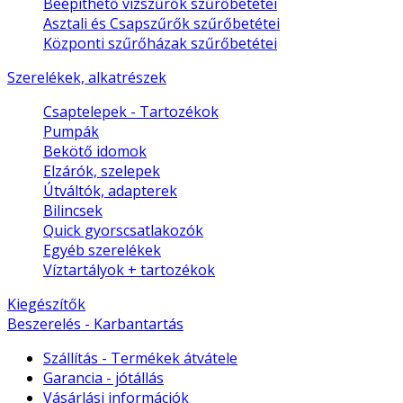
Beépíthető vízszűrők szűrőbetétei
Asztali és Csapszűrők szűrőbetétei
Központi szűrőházak szűrőbetétei
Szerelékek, alkatrészek
Csaptelepek - Tartozékok
Pumpák
Bekötő idomok
Elzárók, szelepek
Útváltók, adapterek
Bilincsek
Quick gyorscsatlakozók
Egyéb szerelékek
Víztartályok + tartozékok
Kiegészítők
Beszerelés - Karbantartás
Szállítás - Termékek átvátele
Garancia - jótállás
Vásárlási információk