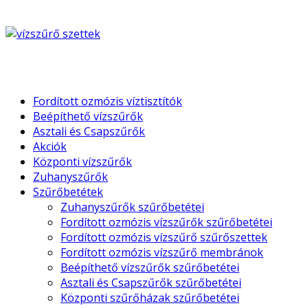
Fordított ozmózis víztisztítók
Beépíthető vízszűrők
Asztali és Csapszűrők
Akciók
Központi vízszűrők
Zuhanyszűrők
Szűrőbetétek
Zuhanyszűrők szűrőbetétei
Fordított ozmózis vízszűrők szűrőbetétei
Fordított ozmózis vízszűrő szűrőszettek
Fordított ozmózis vízszűrő membránok
Beépíthető vízszűrők szűrőbetétei
Asztali és Csapszűrők szűrőbetétei
Központi szűrőházak szűrőbetétei