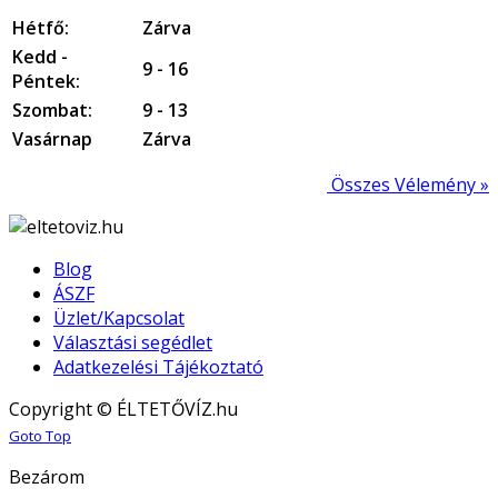
Hétfő:
Zárva
Kedd -
9 - 16
Péntek:
Szombat:
9 - 13
Vasárnap
Zárva
Összes Vélemény »
Blog
ÁSZF
Üzlet/Kapcsolat
Választási segédlet
Adatkezelési Tájékoztató
Copyright © ÉLTETŐVÍZ.hu
Joomla! 3 Templates
Goto Top
Bezárom