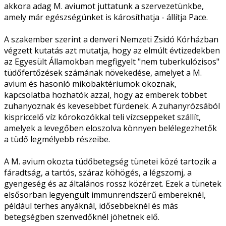
akkora adag M. aviumot juttatunk a szervezetünkbe,
amely már egészségünket is károsíthatja - állítja Pace.
A szakember szerint a denveri Nemzeti Zsidó Kórházban
végzett kutatás azt mutatja, hogy az elmúlt évtizedekben
az Egyesült Államokban megfigyelt "nem tuberkulózisos"
tüdőfertőzések számának növekedése, amelyet a M.
avium és hasonló mikobaktériumok okoznak,
kapcsolatba hozhatók azzal, hogy az emberek többet
zuhanyoznak és kevesebbet fürdenek. A zuhanyrózsából
kispriccelő víz kórokozókkal teli vízcseppeket szállít,
amelyek a levegőben eloszolva könnyen belélegezhetők
a tüdő legmélyebb részeibe.
A M. avium okozta tüdőbetegség tünetei közé tartozik a
fáradtság, a tartós, száraz köhögés, a légszomj, a
gyengeség és az általános rossz közérzet. Ezek a tünetek
elsősorban legyengült immunrendszerű embereknél,
például terhes anyáknál, idősebbeknél és más
betegségben szenvedőknél jöhetnek elő.