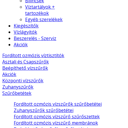
Bilincsek
Víztartályok +
tartozékok
Egyéb szerelékek
Kiegészítők
Vízlágyítók
Beszerelés - Szerviz
Akciók
Fordított ozmózis víztisztítók
Asztali és Csapszűrők
Beépíthető vízszűrők
Akciók
Központi vízszűrők
Zuhanyszűrők
Szűrőbetétek
Fordított ozmózis vízszűrők szűrőbetétei
Zuhanyszűrők szűrőbetétei
Fordított ozmózis vízszűrő szűrőszettek
Fordított ozmózis vízszűrő membránok