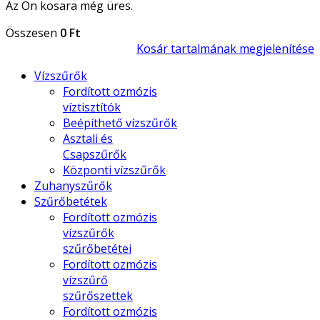
Az Ön kosara még üres.
Összesen
0 Ft
Kosár tartalmának megjelenítése
Vízszűrők
Fordított ozmózis
víztisztítók
Beépíthető vízszűrők
Asztali és
Csapszűrők
Központi vízszűrők
Zuhanyszűrők
Szűrőbetétek
Fordított ozmózis
vízszűrők
szűrőbetétei
Fordított ozmózis
vízszűrő
szűrőszettek
Fordított ozmózis