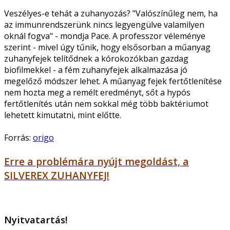
Veszélyes-e tehát a zuhanyozás? "Valószínűleg nem, ha
az immunrendszerünk nincs legyengülve valamilyen
oknál fogva" - mondja Pace. A professzor véleménye
szerint - mivel úgy tűnik, hogy elsősorban a műanyag
zuhanyfejek telítődnek a kórokozókban gazdag
biofilmekkel - a fém zuhanyfejek alkalmazása jó
megelőző módszer lehet. A műanyag fejek fertőtlenítése
nem hozta meg a remélt eredményt, sőt a hypós
fertőtlenítés után nem sokkal még több baktériumot
lehetett kimutatni, mint előtte.
Forrás:
origo
Erre a problémára nyújt megoldást, a
SILVEREX ZUHANYFEJ!
Nyitvatartás!