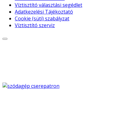
Víztisztító választási segédlet
Adatkezelési Tájékoztató
Cookie (süti) szabályzat
Víztisztító szerviz
© Free
Joomla! 3 Modules
- by
VinaGecko.com