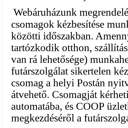
Webáruházunk megrendelé
csomagok kézbesítése munk
közötti időszakban. Amen
tartózkodik otthon, szállít
van rá lehetősége) munkahe
futárszolgálat sikertelen kéz
csomag a helyi Postán nyit
átvehető. Csomagját kérhet
automatába, és COOP üzlet
megkezdéséről a futárszolgá