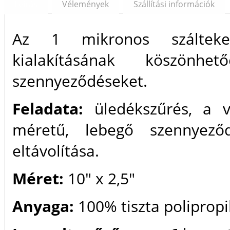
Leírás
Vélemények
Szállítási információk
Az 1 mikronos száltekerc
kialakításának köszönh
szennyeződéseket.
Feladata:
üledékszűrés, a v
méretű, lebegő szennyeződ
eltávolítása.
Méret:
10" x 2,5"
Anyaga:
100% tiszta polipropi