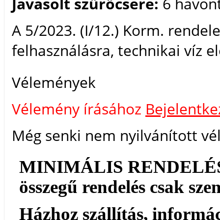
Javasolt szűrőcsere:
6 havon
A 5/2023. (I/12.) Korm. rendele
felhasználásra, technikai víz 
Vélemények
Vélemény írásához
Bejelentke
Még senki nem nyilvánított vé
MINIMÁLIS RENDELÉSI Ö
összegű rendelés csak szemé
Házhoz szállítás, informá