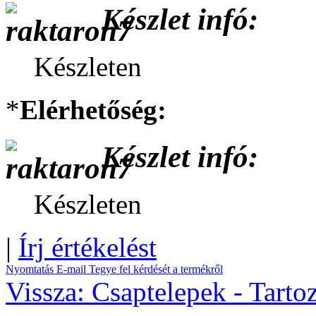
Készlet infó:
Készleten
*
Elérhetőség:
Készlet infó:
Készleten
|
Írj értékelést
Nyomtatás
E-mail
Tegye fel kérdését a termékről
Vissza: Csaptelepek - Tarto