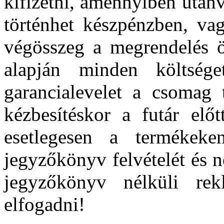
kifizetni, amennyiben utánvé
történhet készpénzben, vag
végösszeg a megrendelés ös
alapján minden költség
garancialevelet a csomag 
kézbesítéskor a futár előt
esetlegesen a termékeken
jegyzőkönyv felvételét és 
jegyzőkönyv nélküli re
elfogadni!