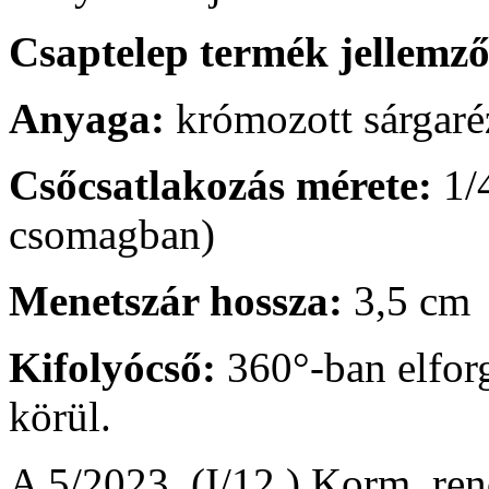
Csaptelep termék jellemző
Anyaga:
krómozott sárgaré
Csőcsatlakozás mérete:
1/4
csomagban)
Menetszár hossza:
3,5 cm
Kifolyócső:
360°-ban elforg
körül.
A 5/2023. (I/12.) Korm. ren