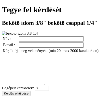
Tegye fel kérdését
Bekötő idom 3/8" bekötő csappal 1/4"
Név :
E-mail :
Kérjük írja meg véleményét...(min 20, max 2000 karakterben)
Begépelt karakterek: