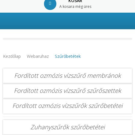
KOSÁR
A kosara még üres
© Free
Joomla! 3 Modules
- by
VinaGecko.com
Kezdőlap
Webaruhaz
Szűrőbetétek
Fordított ozmózis vízszűrő membránok
Fordított ozmózis vízszűrő szűrőszettek
Fordított ozmózis vízszűrők szűrőbetétei
Zuhanyszűrők szűrőbetétei