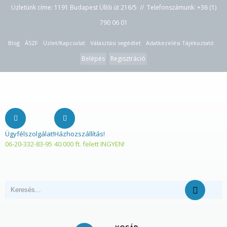
Üzletünk címe: 1191 Budapest Üllői út 216/5 // Telefonszámunk:
+36 (1)
790 06 01
Blog
ÁSZF
Üzlet/Kapcsolat
Választási segédlet
Adatkezelési Tájékoztató
Belépés
Regisztráció
Ügyfélszolgálat!
Házhozszállítás!
06-20-332-83-95
40.000 ft. felett INGYEN!