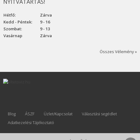
NYITVATARTÁS!
Hétfő:
Zárva
Kedd - Péntek:
9 - 16
Szombat:
9 - 13
Vasárnap
Zárva
Összes Vélemény »
Blog
ÁSZF
Üzlet/Kapcsolat
Választási segédlet
Adatkezelési Tájékoztató