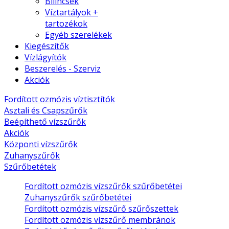
Bilincsek
Víztartályok +
tartozékok
Egyéb szerelékek
Kiegészítők
Vízlágyítók
Beszerelés - Szerviz
Akciók
Fordított ozmózis víztisztítók
Asztali és Csapszűrők
Beépíthető vízszűrők
Akciók
Központi vízszűrők
Zuhanyszűrők
Szűrőbetétek
Fordított ozmózis vízszűrők szűrőbetétei
Zuhanyszűrők szűrőbetétei
Fordított ozmózis vízszűrő szűrőszettek
Fordított ozmózis vízszűrő membránok