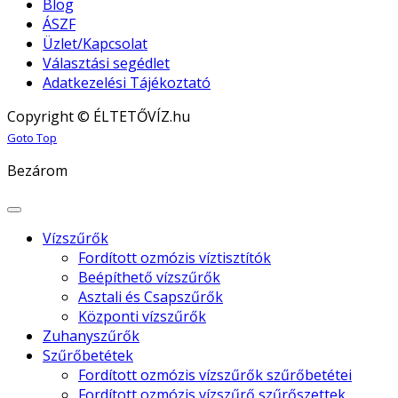
Blog
ÁSZF
Üzlet/Kapcsolat
Választási segédlet
Adatkezelési Tájékoztató
Copyright © ÉLTETŐVÍZ.hu
Joomla! 3 Templates
Goto Top
Bezárom
Vízszűrők
Fordított ozmózis víztisztítók
Beépíthető vízszűrők
Asztali és Csapszűrők
Központi vízszűrők
Zuhanyszűrők
Szűrőbetétek
Fordított ozmózis vízszűrők szűrőbetétei
Fordított ozmózis vízszűrő szűrőszettek