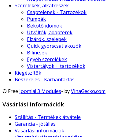
Szerelékek, alkatrészek
Csaptelepek - Tartozékok
Pumpák
Bekötő idomok
Útváltók, adapterek
Elzárók, szelepek
Quick gyorscsatlakozók
Bilincsek
Egyéb szerelékek
Víztartályok + tartozékok
Kiegészítők
Beszerelés - Karbantartás
© Free
Joomla! 3 Modules
- by
VinaGecko.com
Vásárlási információk
Szállítás - Termékek átvátele
Garancia - jótállás
Vásárlási információk