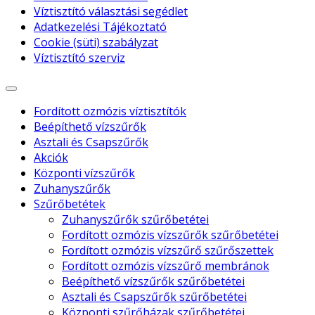
Víztisztító választási segédlet
Adatkezelési Tájékoztató
Cookie (süti) szabályzat
Víztisztító szerviz
Fordított ozmózis víztisztítók
Beépíthető vízszűrők
Asztali és Csapszűrők
Akciók
Központi vízszűrők
Zuhanyszűrők
Szűrőbetétek
Zuhanyszűrők szűrőbetétei
Fordított ozmózis vízszűrők szűrőbetétei
Fordított ozmózis vízszűrő szűrőszettek
Fordított ozmózis vízszűrő membránok
Beépíthető vízszűrők szűrőbetétei
Asztali és Csapszűrők szűrőbetétei
Központi szűrőházak szűrőbetétei