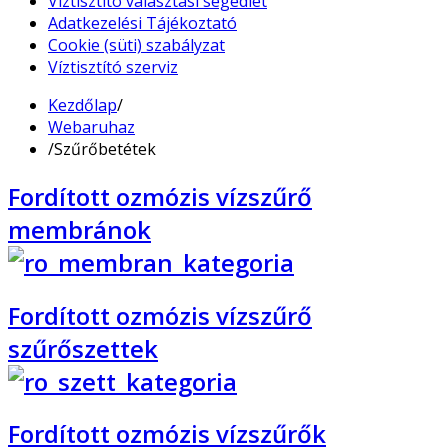
Víztisztító választási segédlet
Adatkezelési Tájékoztató
Cookie (süti) szabályzat
Víztisztító szerviz
Kezdőlap
/
Webaruhaz
/
Szűrőbetétek
Fordított ozmózis vízszűrő
membránok
Fordított ozmózis vízszűrő
szűrőszettek
Fordított ozmózis vízszűrők