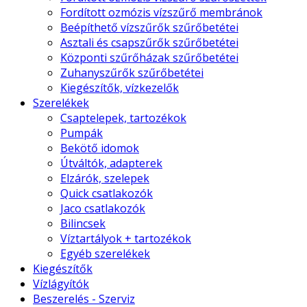
Fordított ozmózis vízszűrő membránok
Beépíthető vízszűrők szűrőbetétei
Asztali és csapszűrők szűrőbetétei
Központi szűrőházak szűrőbetétei
Zuhanyszűrők szűrőbetétei
Kiegészítők, vízkezelők
Szerelékek
Csaptelepek, tartozékok
Pumpák
Bekötő idomok
Útváltók, adapterek
Elzárók, szelepek
Quick csatlakozók
Jaco csatlakozók
Bilincsek
Víztartályok + tartozékok
Egyéb szerelékek
Kiegészítők
Vízlágyítók
Beszerelés - Szerviz