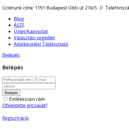
Üzletünk címe: 1191 Budapest Üllői út 216/5 // Telefons
Blog
ÁSZF
Üzlet/Kapcsolat
Választási segédlet
Adatkezelési Tájékoztató
Belépés
Belépés
Belépés
Emlékezzen rám
Elfelejtette jelszavát?
Regisztráció