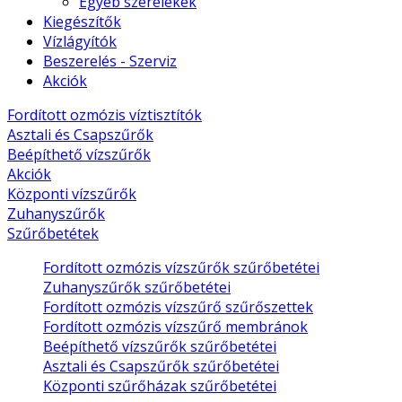
Egyéb szerelékek
Kiegészítők
Vízlágyítók
Beszerelés - Szerviz
Akciók
Fordított ozmózis víztisztítók
Asztali és Csapszűrők
Beépíthető vízszűrők
Akciók
Központi vízszűrők
Zuhanyszűrők
Szűrőbetétek
Fordított ozmózis vízszűrők szűrőbetétei
Zuhanyszűrők szűrőbetétei
Fordított ozmózis vízszűrő szűrőszettek
Fordított ozmózis vízszűrő membránok
Beépíthető vízszűrők szűrőbetétei
Asztali és Csapszűrők szűrőbetétei
Központi szűrőházak szűrőbetétei