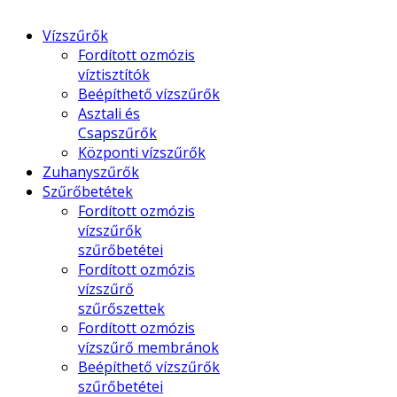
Vízszűrők
Fordított ozmózis
víztisztítók
Beépíthető vízszűrők
Asztali és
Csapszűrők
Központi vízszűrők
Zuhanyszűrők
Szűrőbetétek
Fordított ozmózis
vízszűrők
szűrőbetétei
Fordított ozmózis
vízszűrő
szűrőszettek
Fordított ozmózis
vízszűrő membránok
Beépíthető vízszűrők
szűrőbetétei