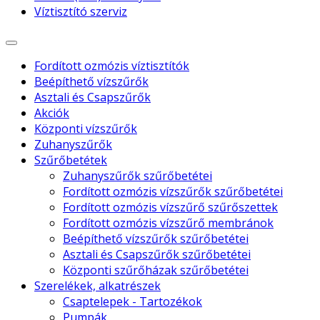
Víztisztító szerviz
Fordított ozmózis víztisztítók
Beépíthető vízszűrők
Asztali és Csapszűrők
Akciók
Központi vízszűrők
Zuhanyszűrők
Szűrőbetétek
Zuhanyszűrők szűrőbetétei
Fordított ozmózis vízszűrők szűrőbetétei
Fordított ozmózis vízszűrő szűrőszettek
Fordított ozmózis vízszűrő membránok
Beépíthető vízszűrők szűrőbetétei
Asztali és Csapszűrők szűrőbetétei
Központi szűrőházak szűrőbetétei
Szerelékek, alkatrészek
Csaptelepek - Tartozékok
Pumpák