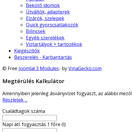
Bekötő idomok
Útváltók, adapterek
Elzárók, szelepek
Quick gyorscsatlakozók
Bilincsek
Egyéb szerelékek
Víztartályok + tartozékok
Kiegészítők
Beszerelés - Karbantartás
© Free
Joomla! 3 Modules
- by
VinaGecko.com
Megtérülés Kalkulátor
Amennyiben jelenleg ásványvizet fogyaszt, az alábbi mező
Részletek ...
Családtagok száma
Napi átl. fogyasztás 1 főre (l)