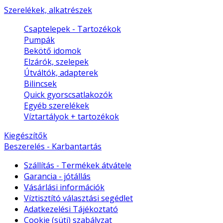
Szerelékek, alkatrészek
Csaptelepek - Tartozékok
Pumpák
Bekötő idomok
Elzárók, szelepek
Útváltók, adapterek
Bilincsek
Quick gyorscsatlakozók
Egyéb szerelékek
Víztartályok + tartozékok
Kiegészítők
Beszerelés - Karbantartás
Szállítás - Termékek átvátele
Garancia - jótállás
Vásárlási információk
Víztisztító választási segédlet
Adatkezelési Tájékoztató
Cookie (süti) szabályzat