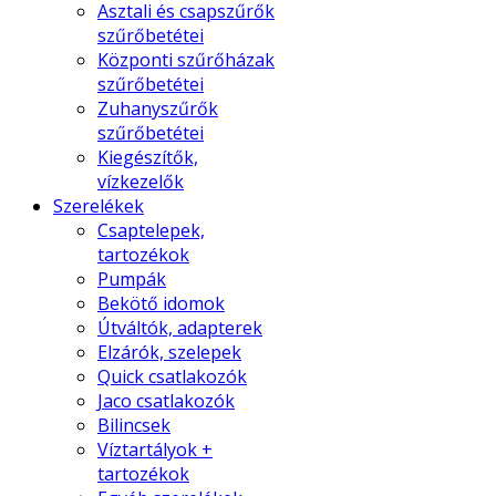
Asztali és csapszűrők
szűrőbetétei
Központi szűrőházak
szűrőbetétei
Zuhanyszűrők
szűrőbetétei
Kiegészítők,
vízkezelők
Szerelékek
Csaptelepek,
tartozékok
Pumpák
Bekötő idomok
Útváltók, adapterek
Elzárók, szelepek
Quick csatlakozók
Jaco csatlakozók
Bilincsek
Víztartályok +
tartozékok