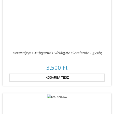
Kevertágyas Műgyantás Vízlágyító+sótalanító Egység
3.500 Ft