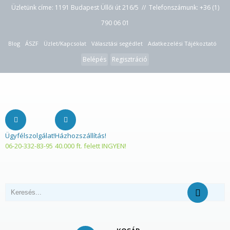
Üzletünk címe: 1191 Budapest Üllői út 216/5 // Telefonszámunk:
+36 (1)
790 06 01
Blog
ÁSZF
Üzlet/Kapcsolat
Választási segédlet
Adatkezelési Tájékoztató
Belépés
Regisztráció
Ügyfélszolgálat!
Házhozszállítás!
06-20-332-83-95
40.000 ft. felett INGYEN!