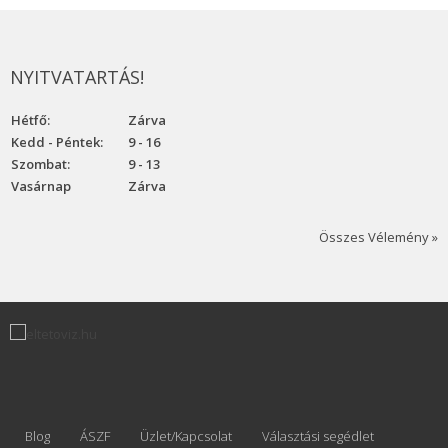
NYITVATARTÁS!
Hétfő:
Zárva
Kedd - Péntek:
9 - 16
Szombat:
9 - 13
Vasárnap
Zárva
Összes Vélemény »
Blog
ÁSZF
Üzlet/Kapcsolat
Választási segédlet