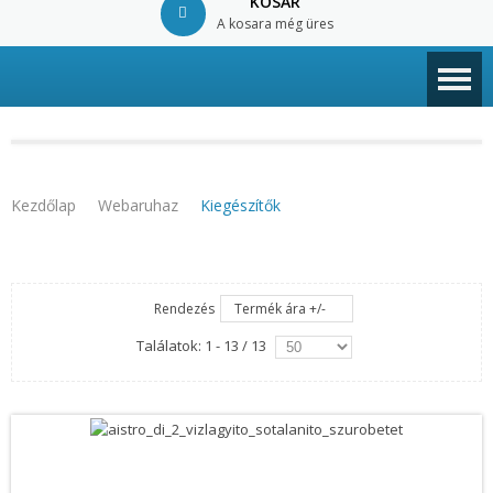
KOSÁR
A kosara még üres
© Free
Joomla! 3 Modules
- by
VinaGecko.com
Kezdőlap
Webaruhaz
Kiegészítők
Rendezés
Termék ára +/-
Találatok: 1 - 13 / 13