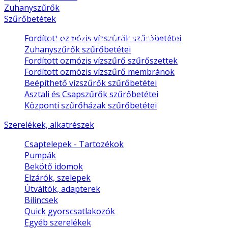
Zuhanyszűrők
Szűrőbetétek
Nyitás 2026.08.11
Fordított ozmózis vízszűrők szűrőbetétei
Zuhanyszűrők szűrőbetétei
Fordított ozmózis vízszűrő szűrőszettek
Fordított ozmózis vízszűrő membránok
Beépíthető vízszűrők szűrőbetétei
Asztali és Csapszűrők szűrőbetétei
Központi szűrőházak szűrőbetétei
Szerelékek, alkatrészek
Csaptelepek - Tartozékok
Pumpák
Bekötő idomok
Elzárók, szelepek
Útváltók, adapterek
Bilincsek
Quick gyorscsatlakozók
Egyéb szerelékek