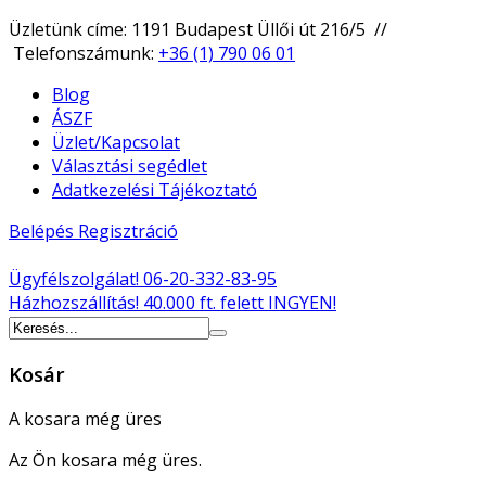
Üzletünk címe: 1191 Budapest Üllői út 216/5 //
Telefonszámunk:
+36 (1) 790 06 01
Blog
ÁSZF
Üzlet/Kapcsolat
Választási segédlet
Adatkezelési Tájékoztató
Belépés
Regisztráció
Ügyfélszolgálat!
06-20-332-83-95
Házhozszállítás!
40.000 ft. felett INGYEN!
Kosár
A kosara még üres
Az Ön kosara még üres.