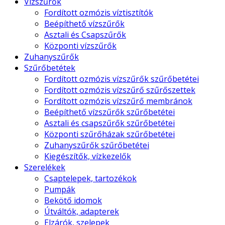
Vízszűrők
Fordított ozmózis víztisztítók
Beépíthető vízszűrők
Asztali és Csapszűrők
Központi vízszűrők
Zuhanyszűrők
Szűrőbetétek
Fordított ozmózis vízszűrők szűrőbetétei
Fordított ozmózis vízszűrő szűrőszettek
Fordított ozmózis vízszűrő membránok
Beépíthető vízszűrők szűrőbetétei
Asztali és csapszűrők szűrőbetétei
Központi szűrőházak szűrőbetétei
Zuhanyszűrők szűrőbetétei
Kiegészítők, vízkezelők
Szerelékek
Csaptelepek, tartozékok
Pumpák
Bekötő idomok
Útváltók, adapterek
Elzárók, szelepek