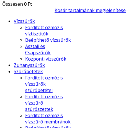
Összesen
0 Ft
Kosár tartalmának megjelenítése
Vízszűrők
Fordított ozmózis
víztisztítók
Beépíthető vízszűrők
Asztali és
Csapszűrők
Központi vízszűrők
Zuhanyszűrők
Szűrőbetétek
Fordított ozmózis
vízszűrők
szűrőbetétei
Fordított ozmózis
vízszűrő
szűrőszettek
Fordított ozmózis
vízszűrő membránok