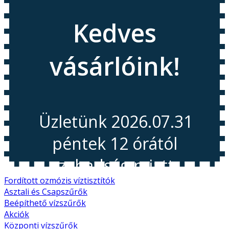
Kedves
vásárlóink!
Üzletünk 2026.07.31
péntek 12 órától
szabadság miatt
Fordított ozmózis víztisztítók
Asztali és Csapszűrők
Beépíthető vízszűrők
Zárva tart!
Akciók
Központi vízszűrők