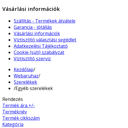
Vásárlási információk
Szállítás - Termékek átvátele
Garancia - jótállás
Vásárlási információk
Víztisztító választási segédlet
Adatkezelési Tájékoztató
Cookie (süti) szabályzat
Víztisztító szerviz
Kezdőlap
/
Webaruhaz
/
Szerelékek
/
Egyéb szerelékek
Rendezés
Termék ára +/-
Terméknév
Termék cikkszám
Kategória