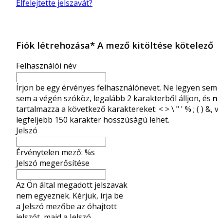
Elfelejtette jelszavát?
Fiók létrehozása
*
A mező kitöltése kötelező
Felhasználói név
Írjon be egy érvényes felhasználónevet. Ne legyen sem 
sem a végén szóköz, legalább 2 karakterből álljon, és
n
tartalmazza a következő karaktereket: < > \ " ' % ; ( ) &,
legfeljebb 150 karakter hosszúságú lehet.
Jelszó
Érvénytelen mező: %s
Jelszó megerősítése
Az Ön által megadott jelszavak
nem egyeznek. Kérjük, írja be
a Jelszó mezőbe az óhajtott
jelszót, majd a Jelszó