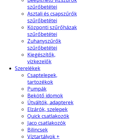
Beépíthető vízszűrők
szűrőbetétei
Asztali és csapszűrők
szűrőbetétei
Központi szűrőházak
szűrőbetétei
Zuhanyszűrők
szűrőbetétei
Kiegészítők,
vízkezelők
Szerelékek
Csaptelepek,
tartozékok
Pumpák
Bekötő idomok
Útváltók, adapterek
Elzárók, szelepek
Quick csatlakozók
Jaco csatlakozók
Bilincsek
Víztartályok +