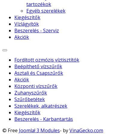
tartozékok
Egyéb szerelékek
Kiegészítők
Vízlágyítók
Beszerelés - Szerviz
Akciók
Fordított ozmózis víztisztítók
Beépíthető vízszűrők
Asztali és Csapszűrők
Akciók
Központi vízszűrők
Zuhanyszűrők
Szűrőbetétek
Szerelékek, alkatrészek
Kiegészítők
Beszerelés - Karbantartás
© Free
Joomla! 3 Modules
- by
VinaGecko.com