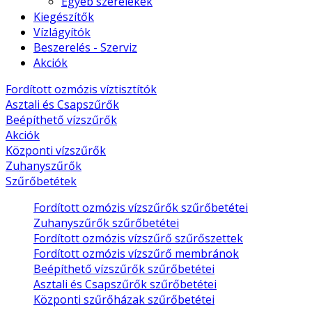
Egyéb szerelékek
Kiegészítők
Vízlágyítók
Beszerelés - Szerviz
Akciók
Fordított ozmózis víztisztítók
Asztali és Csapszűrők
Beépíthető vízszűrők
Akciók
Központi vízszűrők
Zuhanyszűrők
Szűrőbetétek
Fordított ozmózis vízszűrők szűrőbetétei
Zuhanyszűrők szűrőbetétei
Fordított ozmózis vízszűrő szűrőszettek
Fordított ozmózis vízszűrő membránok
Beépíthető vízszűrők szűrőbetétei
Asztali és Csapszűrők szűrőbetétei
Központi szűrőházak szűrőbetétei