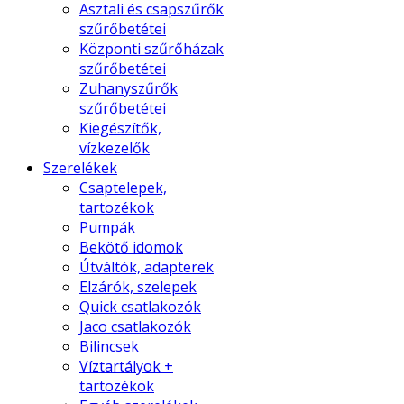
Asztali és csapszűrők
szűrőbetétei
Központi szűrőházak
szűrőbetétei
Zuhanyszűrők
szűrőbetétei
Kiegészítők,
vízkezelők
Szerelékek
Csaptelepek,
tartozékok
Pumpák
Bekötő idomok
Útváltók, adapterek
Elzárók, szelepek
Quick csatlakozók
Jaco csatlakozók
Bilincsek
Víztartályok +
tartozékok