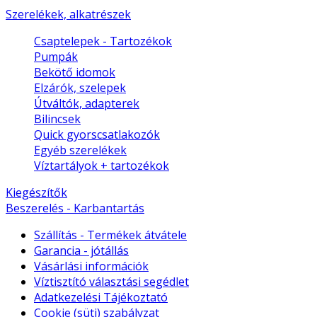
Szerelékek, alkatrészek
Csaptelepek - Tartozékok
Pumpák
Bekötő idomok
Elzárók, szelepek
Útváltók, adapterek
Bilincsek
Quick gyorscsatlakozók
Egyéb szerelékek
Víztartályok + tartozékok
Kiegészítők
Beszerelés - Karbantartás
Szállítás - Termékek átvátele
Garancia - jótállás
Vásárlási információk
Víztisztító választási segédlet
Adatkezelési Tájékoztató
Cookie (süti) szabályzat