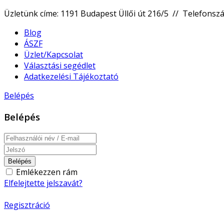
Üzletünk címe: 1191 Budapest Üllői út 216/5 // Telefons
Blog
ÁSZF
Üzlet/Kapcsolat
Választási segédlet
Adatkezelési Tájékoztató
Belépés
Belépés
Belépés
Emlékezzen rám
Elfelejtette jelszavát?
Regisztráció