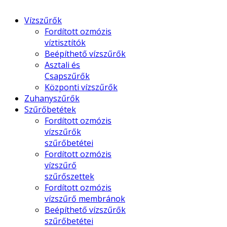
Vízszűrők
Fordított ozmózis
víztisztítók
Beépíthető vízszűrők
Asztali és
Csapszűrők
Központi vízszűrők
Zuhanyszűrők
Szűrőbetétek
Fordított ozmózis
vízszűrők
szűrőbetétei
Fordított ozmózis
vízszűrő
szűrőszettek
Fordított ozmózis
vízszűrő membránok
Beépíthető vízszűrők
szűrőbetétei