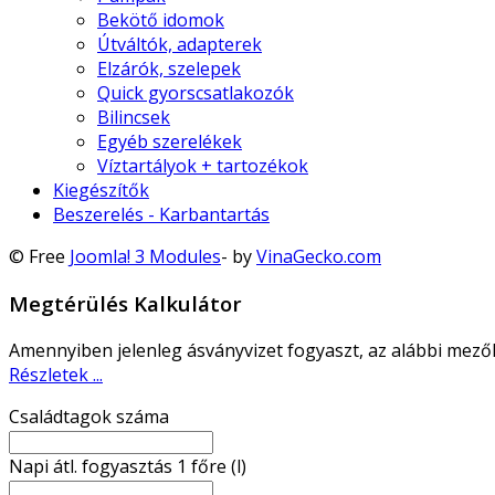
Bekötő idomok
Útváltók, adapterek
Elzárók, szelepek
Quick gyorscsatlakozók
Bilincsek
Egyéb szerelékek
Víztartályok + tartozékok
Kiegészítők
Beszerelés - Karbantartás
© Free
Joomla! 3 Modules
- by
VinaGecko.com
Megtérülés Kalkulátor
Amennyiben jelenleg ásványvizet fogyaszt, az alábbi mező
Részletek ...
Családtagok száma
Napi átl. fogyasztás 1 főre (l)