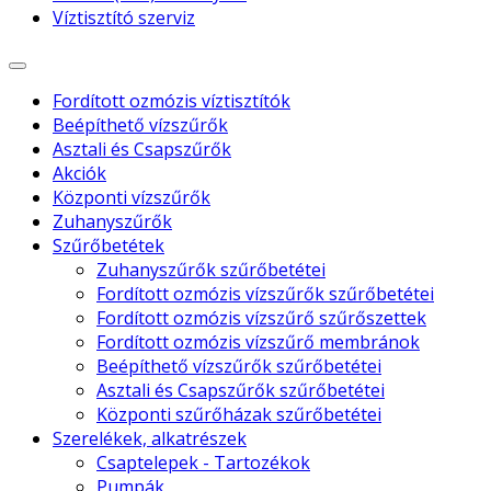
Víztisztító szerviz
Fordított ozmózis víztisztítók
Beépíthető vízszűrők
Asztali és Csapszűrők
Akciók
Központi vízszűrők
Zuhanyszűrők
Szűrőbetétek
Zuhanyszűrők szűrőbetétei
Fordított ozmózis vízszűrők szűrőbetétei
Fordított ozmózis vízszűrő szűrőszettek
Fordított ozmózis vízszűrő membránok
Beépíthető vízszűrők szűrőbetétei
Asztali és Csapszűrők szűrőbetétei
Központi szűrőházak szűrőbetétei
Szerelékek, alkatrészek
Csaptelepek - Tartozékok
Pumpák