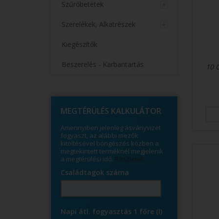
Szűrőbetétek
Szerelékek, Alkatrészek
Kiegészítők
Beszerelés - Karbantartás
10 
© Free
Joomla! 3 Modules
- by
VinaGecko.com
MEGTÉRÜLÉS KALKULÁTOR
Amennyiben jelenleg ásványvizet
fogyaszt, az alábbi mezők
kitöltésével böngészés közben a
megtekintett terméknél megjelenik
a megtérülési idő.
Részletek ...
Családtagok száma
Napi átl. fogyasztás 1 főre (l)