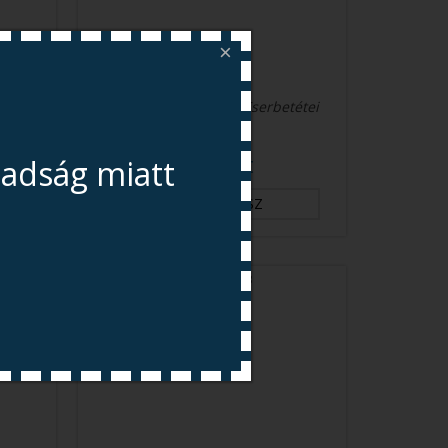
×
KDF
Beépíthető Vízszűrő Cserbetétei
5.290 Ft
badság miatt