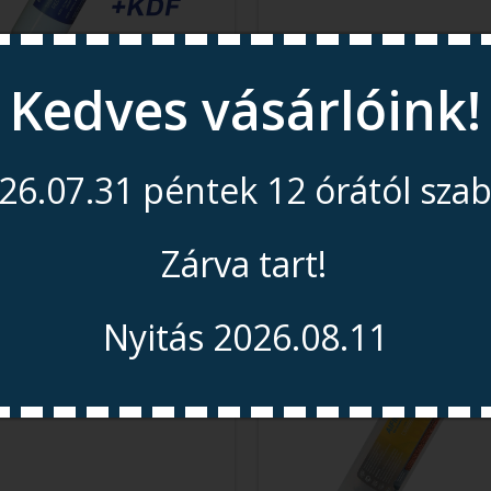
Kedves vásárlóink!
tívszén Utószűrő + Ezüst +
10" Aktívszén + Ezüst + 
KDF
3.100 Ft
3.750 Ft
26.07.31 péntek 12 órától sza
Zárva tart!
Nyitás 2026.08.11