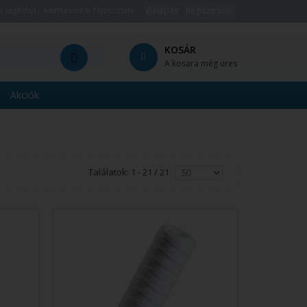
i segédlet
Adatkezelési Tájékoztató
Belépés
Regisztráció
KOSÁR
A kosara még üres
Akciók
Találatok: 1 - 21 / 21