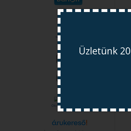
Ak
Üzletünk 20
Olcsóbbat.hu – Spórolni
tudni kell