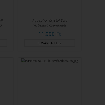
ll.
Aquaphor Crystal Solo
ő
Víztisztító Cserebetét
11.990 Ft