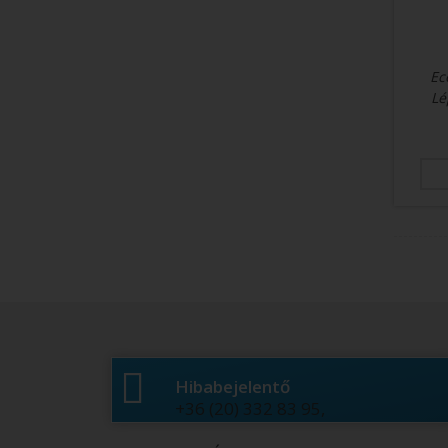
Ec
Lé
Hibabejelentő
ÖRÖK HÁLA!
+36 (20) 332 83 95,
Nagyon köszönöm a lányom
nevében is a sok hasznos