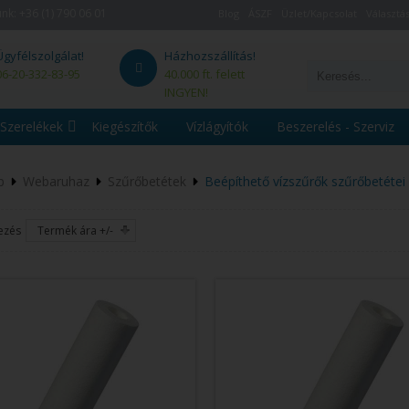
unk:
+36 (1) 790 06 01
Blog
ÁSZF
Üzlet/Kapcsolat
Választás
Ügyfélszolgálat!
Házhozszállítás!
06-20-332-83-95
40.000 ft. felett
INGYEN!
Szerelékek
Kiegészítők
Vízlágyítók
Beszerelés - Szerviz
p
Webaruhaz
Szűrőbetétek
Beépíthető vízszűrők szűrőbetétei
ezés
Termék ára +/-