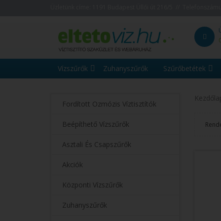
Üzletünk címe: 1191 Budapest Üllői út 216/5 // Telefonszám
Vízszűrők
Zuhanyszűrők
Szűrőbetétek
Kezdőla
Fordított Ozmózis Víztisztítók
Beépíthető Vízszűrők
Rend
Asztali És Csapszűrők
Akciók
Központi Vízszűrők
Zuhanyszűrők