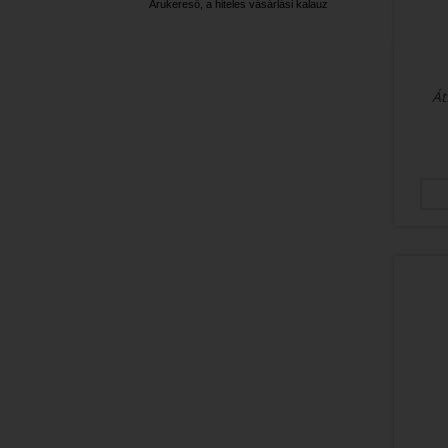
Árukereső, a hiteles vásárlási kalauz
Át