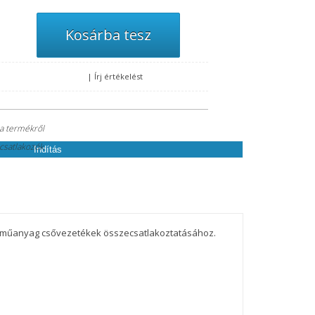
, melyre küldünk Önnek egy ellenőrző kódot. Az ellenőrző kód
|
Írj értékelést
ókja új jelszavát.
 a termékről
scsatlakozók
Indítás
, műanyag csővezetékek összecsatlakoztatásához.