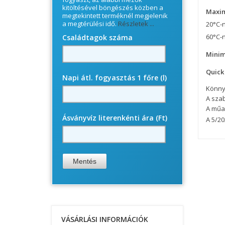
kitöltésével böngészés közben a
Maxim
megtekintett terméknél megjelenik
a megtérülési idő.
Részletek ...
20°C-n
60°C-n
Családtagok száma
Minim
Quick
Napi átl. fogyasztás 1 főre (l)
Könnye
A szab
A műa
Ásványvíz literenkénti ára (Ft)
A 5/20
VÁSÁRLÁSI INFORMÁCIÓK