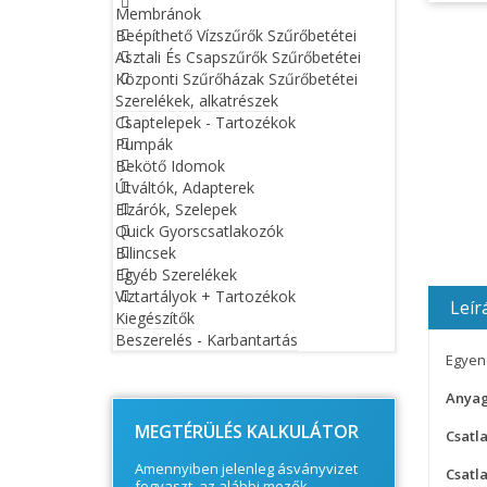
Membránok
Beépíthető Vízszűrők Szűrőbetétei
Asztali És Csapszűrők Szűrőbetétei
Központi Szűrőházak Szűrőbetétei
Szerelékek, alkatrészek
Csaptelepek - Tartozékok
Pumpák
Bekötő Idomok
Útváltók, Adapterek
Elzárók, Szelepek
Quick Gyorscsatlakozók
Bilincsek
Egyéb Szerelékek
Víztartályok + Tartozékok
Leír
Kiegészítők
Beszerelés - Karbantartás
Egyen
© Free
Joomla! 3 Modules
- by
VinaGecko.com
Anyag
MEGTÉRÜLÉS KALKULÁTOR
Csatl
Amennyiben jelenleg ásványvizet
Csatl
fogyaszt, az alábbi mezők