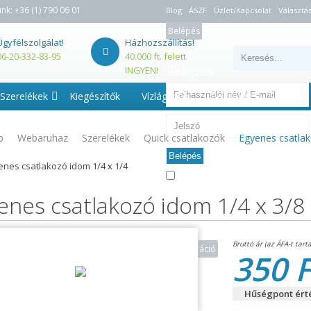
unk:
+36 (1) 790 06 01
Blog
ÁSZF
Üzlet/Kapcsolat
Választás
Belépés
Ügyfélszolgálat!
Házhozszállítás!
06-20-332-83-95
40.000 ft. felett
Belépés
INGYEN!
Szerelékek
Kiegészítők
Vízlágyítók
Beszerelés - Szerviz
p
Webaruhaz
Szerelékek
Quick csatlakozók
Egyenes csatlak
Belépés
enes csatlakozó idom 1/4 x 1/4
Emlékezzen rám
Elfelejtette jelszavát?
enes csatlakozó idom 1/4 x 3/8
Regisztráció
350 F
Hűségpont érté