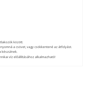
atlakozók között.
zenyomná a csövet, vagy csökkentené az átfolyást.
a készülnek.
chnikai víz előállításához alkalmazható!