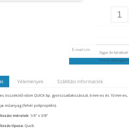
Jelszó visszaállítása
Kérjük, írja be a fiókja e-mail-címét
átvétele után meg tudja majd adni a fi
Tegye fel kérdését
Vissza: Quick gyor
ás
Vélemények
Szállítási információk
es összekötő-idom QUICK tip. gyorscsatlakozással, 6 mm-es és 10 mm-es
a:
műanyag (fehér polipropilén).
akozási méretek:
1/4" x 3/8"
akozás típusa:
Quick