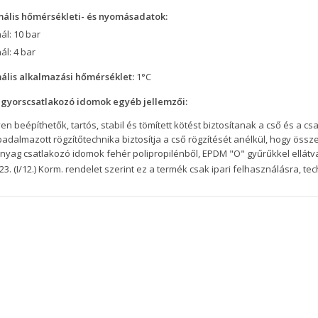
ális hőmérsékleti- és nyomásadatok:
ál: 10 bar
ál: 4 bar
ális alkalmazási hőmérséklet:
1°C
 gyorscsatlakozó idomok egyéb jellemzői:
n beépíthetők, tartós, stabil és tömített kötést biztosítanak a cső és a cs
adalmazott rögzítőtechnika biztosítja a cső rögzítését anélkül, hogy öss
nyag csatlakozó idomok fehér polipropilénből, EPDM "O" gyűrűkkel ellátv
23. (I/12.) Korm. rendelet szerint ez a termék csak ipari felhasználásra, te