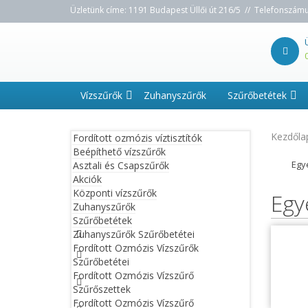
Üzletünk címe: 1191 Budapest Üllői út 216/5 // Telefonszám
Vízszűrők
Zuhanyszűrők
Szűrőbetétek
Kezdőla
Fordított ozmózis víztisztítók
Beépíthető vízszűrők
Egy
Asztali és Csapszűrők
Akciók
Központi vízszűrők
Egy
Zuhanyszűrők
Szűrőbetétek
Zuhanyszűrők Szűrőbetétei
Fordított Ozmózis Vízszűrők
Szűrőbetétei
Fordított Ozmózis Vízszűrő
Szűrőszettek
Fordított Ozmózis Vízszűrő