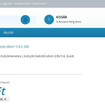
i segédlet
Adatkezelési Tájékoztató
KOSÁR
A kosara még üres
Akciók
ozó idom 1/4 x 3/8
Külsőmenetes L könyök bekötő-idom 3/8x1/4, Quick
t
k: 4