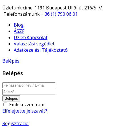
Üzletünk címe: 1191 Budapest Üllői út 216/5 //
Telefonszámunk:
+36 (1) 790 06 01
Blog
ÁSZF
Üzlet/Kapcsolat
Választási segédlet
Adatkezelési Tájékoztató
Belépés
Belépés
Belépés
Emlékezzen rám
Elfelejtette jelszavát?
Regisztráció