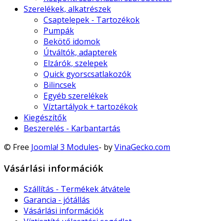
Szerelékek, alkatrészek
Csaptelepek - Tartozékok
Pumpák
Bekötő idomok
Útváltók, adapterek
Elzárók, szelepek
Quick gyorscsatlakozók
Bilincsek
Egyéb szerelékek
Víztartályok + tartozékok
Kiegészítők
Beszerelés - Karbantartás
© Free
Joomla! 3 Modules
- by
VinaGecko.com
Vásárlási információk
Szállítás - Termékek átvátele
Garancia - jótállás
Vásárlási információk