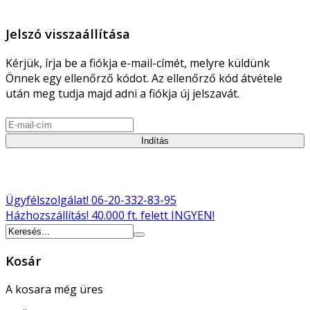
Jelszó visszaállítása
Kérjük, írja be a fiókja e-mail-címét, melyre küldünk
Önnek egy ellenőrző kódot. Az ellenőrző kód átvétele
után meg tudja majd adni a fiókja új jelszavát.
Indítás
Ügyfélszolgálat!
06-20-332-83-95
Házhozszállítás!
40.000 ft. felett INGYEN!
Kosár
A kosara még üres