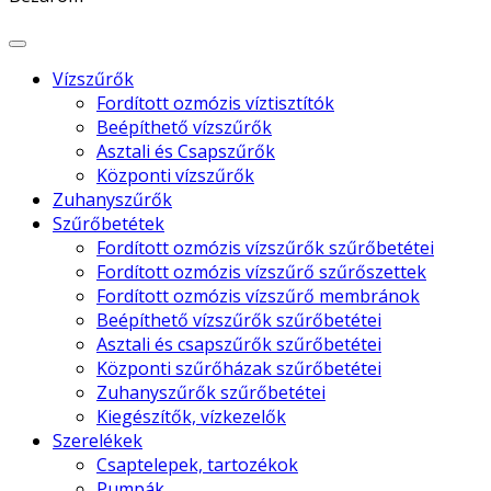
Vízszűrők
Fordított ozmózis víztisztítók
Beépíthető vízszűrők
Asztali és Csapszűrők
Központi vízszűrők
Zuhanyszűrők
Szűrőbetétek
Fordított ozmózis vízszűrők szűrőbetétei
Fordított ozmózis vízszűrő szűrőszettek
Fordított ozmózis vízszűrő membránok
Beépíthető vízszűrők szűrőbetétei
Asztali és csapszűrők szűrőbetétei
Központi szűrőházak szűrőbetétei
Zuhanyszűrők szűrőbetétei
Kiegészítők, vízkezelők
Szerelékek
Csaptelepek, tartozékok
Pumpák