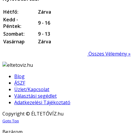
Hétfő:
Zárva
Kedd -
9 - 16
Péntek:
Szombat:
9 - 13
Vasárnap
Zárva
Összes Vélemény »
Blog
ÁSZF
Üzlet/Kapcsolat
Választási segédlet
Adatkezelési Tájékoztató
Copyright © ÉLTETŐVÍZ.hu
Joomla! 3 Templates
Goto Top
Bezárom