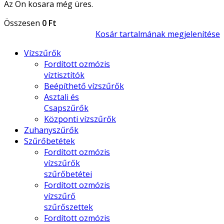
Az Ön kosara még üres.
Összesen
0 Ft
Kosár tartalmának megjelenítése
Vízszűrők
Fordított ozmózis
víztisztítók
Beépíthető vízszűrők
Asztali és
Csapszűrők
Központi vízszűrők
Zuhanyszűrők
Szűrőbetétek
Fordított ozmózis
vízszűrők
szűrőbetétei
Fordított ozmózis
vízszűrő
szűrőszettek
Fordított ozmózis