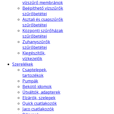
vízszűrő membránok
Beépíthető vízszűrők
szűrőbetétei
Asztali és csapszűrők
szűrőbetétei
Központi szűrőházak
szűrőbetétei
Zuhanyszűrők
szűrőbetétei
Kiegészítők,
vízkezelők
Szerelékek
Csaptelepek,
tartozékok
Pumpák
Bekötő idomok
Útváltók, adapterek
Elzárók, szelepek
Quick csatlakozók
Jaco csatlakozók