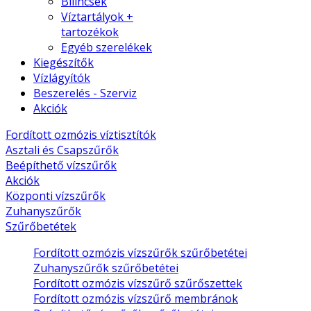
Bilincsek
Víztartályok +
tartozékok
Egyéb szerelékek
Kiegészítők
Vízlágyítók
Beszerelés - Szerviz
Akciók
Fordított ozmózis víztisztítók
Asztali és Csapszűrők
Beépíthető vízszűrők
Akciók
Központi vízszűrők
Zuhanyszűrők
Szűrőbetétek
Fordított ozmózis vízszűrők szűrőbetétei
Zuhanyszűrők szűrőbetétei
Fordított ozmózis vízszűrő szűrőszettek
Fordított ozmózis vízszűrő membránok