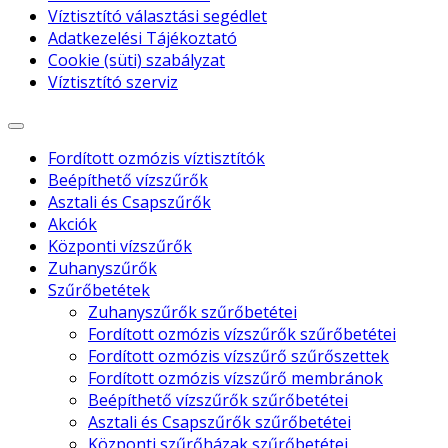
Víztisztító választási segédlet
Adatkezelési Tájékoztató
Cookie (süti) szabályzat
Víztisztító szerviz
Fordított ozmózis víztisztítók
Beépíthető vízszűrők
Asztali és Csapszűrők
Akciók
Központi vízszűrők
Zuhanyszűrők
Szűrőbetétek
Zuhanyszűrők szűrőbetétei
Fordított ozmózis vízszűrők szűrőbetétei
Fordított ozmózis vízszűrő szűrőszettek
Fordított ozmózis vízszűrő membránok
Beépíthető vízszűrők szűrőbetétei
Asztali és Csapszűrők szűrőbetétei
Központi szűrőházak szűrőbetétei