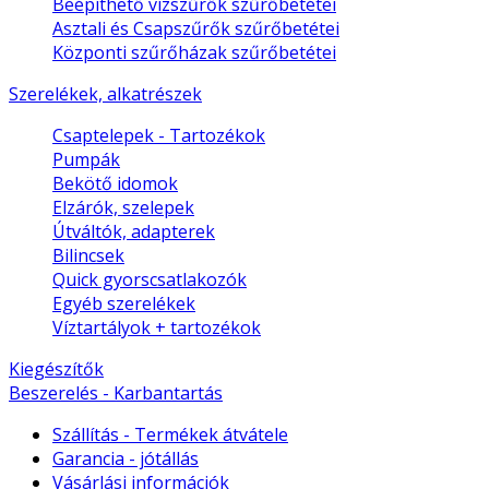
Beépíthető vízszűrők szűrőbetétei
Asztali és Csapszűrők szűrőbetétei
Központi szűrőházak szűrőbetétei
Szerelékek, alkatrészek
Csaptelepek - Tartozékok
Pumpák
Bekötő idomok
Elzárók, szelepek
Útváltók, adapterek
Bilincsek
Quick gyorscsatlakozók
Egyéb szerelékek
Víztartályok + tartozékok
Kiegészítők
Beszerelés - Karbantartás
Szállítás - Termékek átvátele
Garancia - jótállás
Vásárlási információk