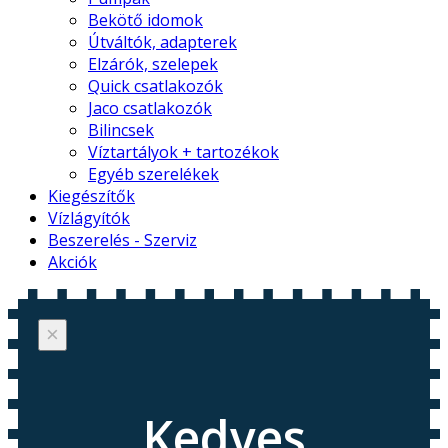
Bekötő idomok
Útváltók, adapterek
Elzárók, szelepek
Quick csatlakozók
Jaco csatlakozók
Bilincsek
Víztartályok + tartozékok
Egyéb szerelékek
Kiegészítők
Vízlágyítók
Beszerelés - Szerviz
Akciók
×
Kedves