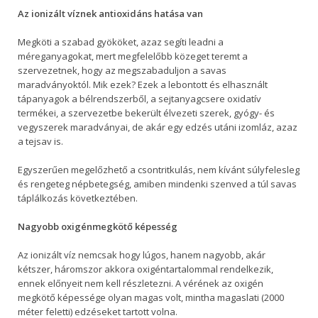
Az ionizált víznek antioxidáns hatása van
Megköti a szabad gyököket, azaz segíti leadni a
méreganyagokat, mert megfelelőbb közeget teremt a
szervezetnek, hogy az megszabaduljon a savas
maradványoktól. Mik ezek? Ezek a lebontott és elhasznált
tápanyagok a bélrendszerből, a sejtanyagcsere oxidatív
termékei, a szervezetbe bekerült élvezeti szerek, gyógy- és
vegyszerek maradványai, de akár egy edzés utáni izomláz, azaz
a tejsav is.
Egyszerűen megelőzhető a csontritkulás, nem kívánt súlyfelesleg
és rengeteg népbetegség, amiben mindenki szenved a túl savas
táplálkozás következtében.
Nagyobb oxigénmegkötő képesség
Az ionizált víz nemcsak hogy lúgos, hanem nagyobb, akár
kétszer, háromszor akkora oxigéntartalommal rendelkezik,
ennek előnyeit nem kell részletezni. A vérének az oxigén
megkötő képessége olyan magas volt, mintha magaslati (2000
méter feletti) edzéseket tartott volna.