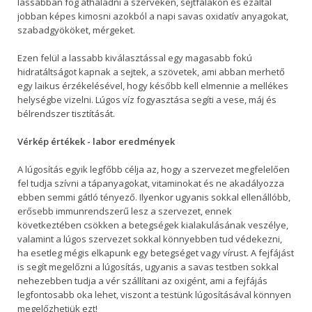
lassabban fog áthaladni a szerveken, sejtfalakon és ezáltal
jobban képes kimosni azokból a napi savas oxidatív anyagokat,
szabadgyököket, mérgeket.
Ezen felül a lassabb kiválasztással egy magasabb fokú
hidratáltságot kapnak a sejtek, a szövetek, ami abban merhető
egy laikus érzékelésével, hogy később kell elmennie a mellékes
helységbe vizelni. Lúgos víz fogyasztása segíti a vese, máj és
bélrendszer tisztítását.
Vérkép értékek - labor eredmények
A lúgosítás egyik legfőbb célja az, hogy a szervezet megfelelően
fel tudja szívni a tápanyagokat, vitaminokat és ne akadályozza
ebben semmi gátló tényező. Ilyenkor ugyanis sokkal ellenállóbb,
erősebb immunrendszerű lesz a szervezet, ennek
következtében csökken a betegségek kialakulásának veszélye,
valamint a lúgos szervezet sokkal könnyebben tud védekezni,
ha esetleg mégis elkapunk egy betegséget vagy vírust. A fejfájást
is segít megelőzni a lúgosítás, ugyanis a savas testben sokkal
nehezebben tudja a vér szállítani az oxigént, ami a fejfájás
legfontosabb oka lehet, viszont a testünk lúgosításával könnyen
megelőzhetjük ezt!