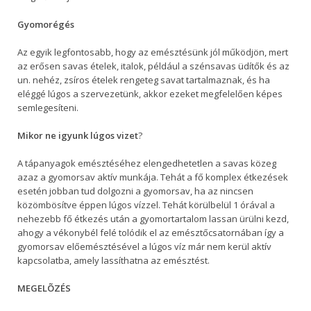
Gyomorégés
Az egyik legfontosabb, hogy az emésztésünk jól működjön, mert
az erősen savas ételek, italok, például a szénsavas üdítők és az
un. nehéz, zsíros ételek rengeteg savat tartalmaznak, és ha
eléggé lúgos a szervezetünk, akkor ezeket megfelelően képes
semlegesíteni.
Mikor ne igyunk lúgos vizet
?
A tápanyagok emésztéséhez elengedhetetlen a savas közeg
azaz a gyomorsav aktív munkája. Tehát a fő komplex étkezések
esetén jobban tud dolgozni a gyomorsav, ha az nincsen
közömbösítve éppen lúgos vízzel. Tehát körülbelül 1 órával a
nehezebb fő étkezés után a gyomortartalom lassan ürülni kezd,
ahogy a vékonybél felé tolódik el az emésztőcsatornában így a
gyomorsav előemésztésével a lúgos víz már nem kerül aktív
kapcsolatba, amely lassíthatna az emésztést.
MEGELÕZÉS