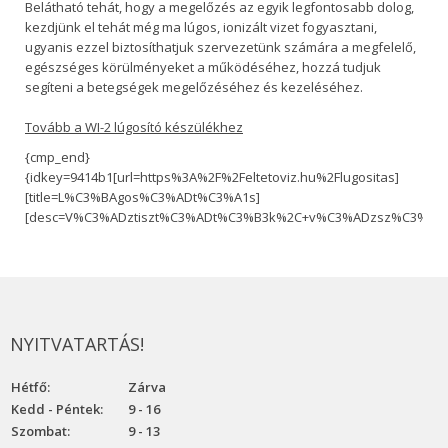
Belátható tehát, hogy a megelőzés az egyik legfontosabb dolog,
kezdjünk el tehát még ma lúgos, ionizált vizet fogyasztani,
ugyanis ezzel biztosíthatjuk szervezetünk számára a megfelelő,
egészséges körülményeket a működéséhez, hozzá tudjuk
segíteni a betegségek megelőzéséhez és kezeléséhez.
Tovább a WI-2 lúgosító készülékhez
{cmp_end}
{idkey=9414b1[url=https%3A%2F%2Feltetoviz.hu%2Flugositas]
[title=L%C3%BAgos%C3%ADt%C3%A1s]
[desc=V%C3%ADztiszt%C3%ADt%C3%B3k%2C+v%C3%ADzsz%C3%BBr
NYITVATARTÁS!
Hétfő:
Zárva
Kedd - Péntek:
9 - 16
Szombat:
9 - 13