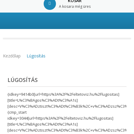
KOSÁR
A kosara még üres
© Free
Joomla! 3 Modules
- by
VinaGecko.com
Kezdőlap
Lúgosítás
LÚGOSÍTÁS
{idkey=9414b0[url=https%3A%2F%2Feltetoviz.hu%2Flugositas]
[title=L%C3%BAgos%C3%ADt%C3%A1s]
[desc=V%C3%ADztiszt%C3%ADt%C3%B3k%2C+v%C3%ADzsz%C3%BBr
{cmp_start
idkey=3044[url=https%3A%2F%2Feltetoviz.hu%2Flugositas]
[title=L%C3%BAgos%C3%ADt%C3%A1s]
[desc=V%C3%ADztiszt%C3%ADt%C3%B3k%2C+v%C3%ADzsz%C3%BBr