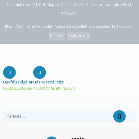
Üzletünk címe: 1191 Budapest Üllői út 216/5 // Telefonszámunk:
+36 (1)
790 06 01
Blog
ÁSZF
Üzlet/Kapcsolat
Választási segédlet
Adatkezelési Tájékoztató
Belépés
Regisztráció
Ügyfélszolgálat!
Házhozszállítás!
06-20-332-83-95
40.000 ft. felett INGYEN!