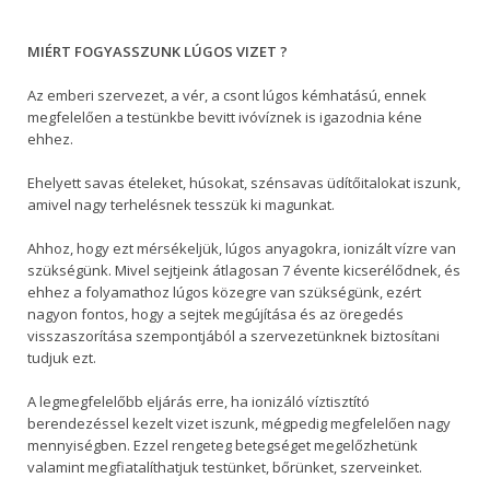
MIÉRT FOGYASSZUNK LÚGOS VIZET ?
Az emberi szervezet, a vér, a csont lúgos kémhatású, ennek
megfelelően a testünkbe bevitt ivóvíznek is igazodnia kéne
ehhez.
Ehelyett savas ételeket, húsokat, szénsavas üdítőitalokat iszunk,
amivel nagy terhelésnek tesszük ki magunkat.
Ahhoz, hogy ezt mérsékeljük, lúgos anyagokra, ionizált vízre van
szükségünk. Mivel sejtjeink átlagosan 7 évente kicserélődnek, és
ehhez a folyamathoz lúgos közegre van szükségünk, ezért
nagyon fontos, hogy a sejtek megújítása és az öregedés
visszaszorítása szempontjából a szervezetünknek biztosítani
tudjuk ezt.
A legmegfelelőbb eljárás erre, ha ionizáló víztisztító
berendezéssel kezelt vizet iszunk, mégpedig megfelelően nagy
mennyiségben. Ezzel rengeteg betegséget megelőzhetünk
valamint megfiatalíthatjuk testünket, bőrünket, szerveinket.