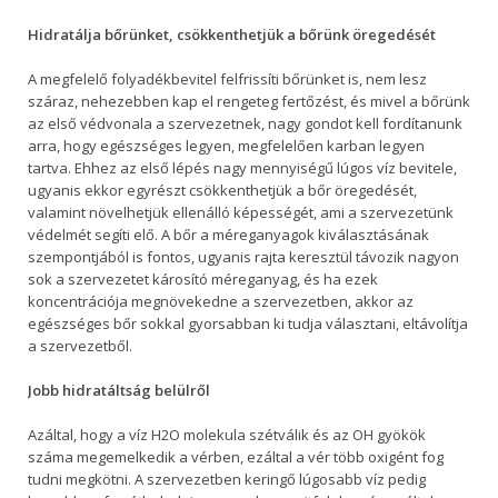
Hidratálja bőrünket, csökkenthetjük a bőrünk öregedését
A megfelelő folyadékbevitel felfrissíti bőrünket is, nem lesz
száraz, nehezebben kap el rengeteg fertőzést, és mivel a bőrünk
az első védvonala a szervezetnek, nagy gondot kell fordítanunk
arra, hogy egészséges legyen, megfelelően karban legyen
tartva. Ehhez az első lépés nagy mennyiségű lúgos víz bevitele,
ugyanis ekkor egyrészt csökkenthetjük a bőr öregedését,
valamint növelhetjük ellenálló képességét, ami a szervezetünk
védelmét segíti elő. A bőr a méreganyagok kiválasztásának
szempontjából is fontos, ugyanis rajta keresztül távozik nagyon
sok a szervezetet károsító méreganyag, és ha ezek
koncentrációja megnövekedne a szervezetben, akkor az
egészséges bőr sokkal gyorsabban ki tudja választani, eltávolítja
a szervezetből.
Jobb hidratáltság belülről
Azáltal, hogy a víz H2O molekula szétválik és az OH gyökök
száma megemelkedik a vérben, ezáltal a vér több oxigént fog
tudni megkötni. A szervezetben keringő lúgosabb víz pedig