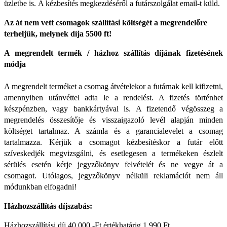
üzletbe is.
A kézbesítés megkezdéséről a futárszolgálat email-t küld.
Az át nem vett csomagok szállítási költségét a megrendelőre
terheljük, melynek díja 5500 ft!
A megrendelt termék / házhoz szállítás díjának fizetésének
módja
A megrendelt terméket a csomag átvételekor a futárnak kell kifizetni,
amennyiben utánvéttel adta le a rendelést. A fizetés történhet
készpénzben, vagy bankkártyával is. A fizetendő végösszeg a
megrendelés összesítője és visszaigazoló levél alapján minden
költséget tartalmaz. A számla és a garancialevelet a csomag
tartalmazza. Kérjük a csomagot kézbesítéskor a futár előtt
szíveskedjék megvizsgálni, és esetlegesen a termékeken észlelt
sérülés esetén kérje jegyzőkönyv felvételét és ne vegye át a
csomagot. Utólagos, jegyzőkönyv nélküli reklamációt nem áll
módunkban elfogadni!
Házhozszállítás díjszabás:
Házhozszállítási díj 40.000,-Ft értékhatárig 1.990 Ft.