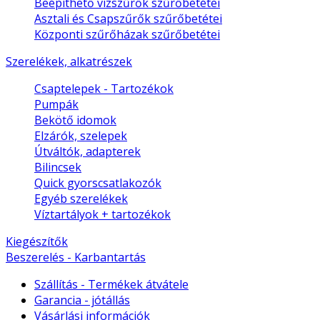
Beépíthető vízszűrők szűrőbetétei
Asztali és Csapszűrők szűrőbetétei
Központi szűrőházak szűrőbetétei
Szerelékek, alkatrészek
Csaptelepek - Tartozékok
Pumpák
Bekötő idomok
Elzárók, szelepek
Útváltók, adapterek
Bilincsek
Quick gyorscsatlakozók
Egyéb szerelékek
Víztartályok + tartozékok
Kiegészítők
Beszerelés - Karbantartás
Szállítás - Termékek átvátele
Garancia - jótállás
Vásárlási információk