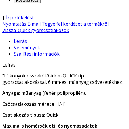
|
Írj értékelést
Nyomtatás
E-mail
Tegye fel kérdését a termékről
Vissza: Quick gyorscsatlakozók
Leírás
Vélemények
Szállítási információk
Leírás
"L" könyök összekötő-idom QUICK tip.
gyorscsatlakozással, 6 mm-es, műanyag csővezetékhez.
Anyaga:
műanyag (fehér polipropilén).
Csőcsatlakozás mérete:
1/4"
Csatlakozás típusa:
Quick
Maximális hőmérsékleti- és nyomásadatok: