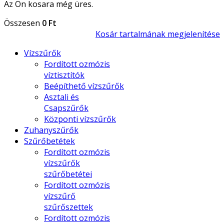
Az Ön kosara még üres.
Összesen
0 Ft
Kosár tartalmának megjelenítése
Vízszűrők
Fordított ozmózis
víztisztítók
Beépíthető vízszűrők
Asztali és
Csapszűrők
Központi vízszűrők
Zuhanyszűrők
Szűrőbetétek
Fordított ozmózis
vízszűrők
szűrőbetétei
Fordított ozmózis
vízszűrő
szűrőszettek
Fordított ozmózis