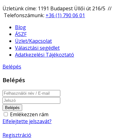
Üzletünk címe: 1191 Budapest Üllői út 216/5 //
Telefonszámunk:
+36 (1) 790 06 01
Blog
ÁSZF
Üzlet/Kapcsolat
Választási segédlet
Adatkezelési Tájékoztató
Belépés
Belépés
Belépés
Emlékezzen rám
Elfelejtette jelszavát?
Regisztráció