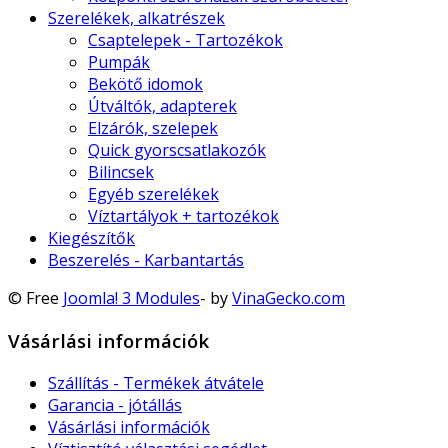
Szerelékek, alkatrészek
Csaptelepek - Tartozékok
Pumpák
Bekötő idomok
Útváltók, adapterek
Elzárók, szelepek
Quick gyorscsatlakozók
Bilincsek
Egyéb szerelékek
Víztartályok + tartozékok
Kiegészítők
Beszerelés - Karbantartás
© Free
Joomla! 3 Modules
- by
VinaGecko.com
Vásárlási információk
Szállítás - Termékek átvátele
Garancia - jótállás
Vásárlási információk