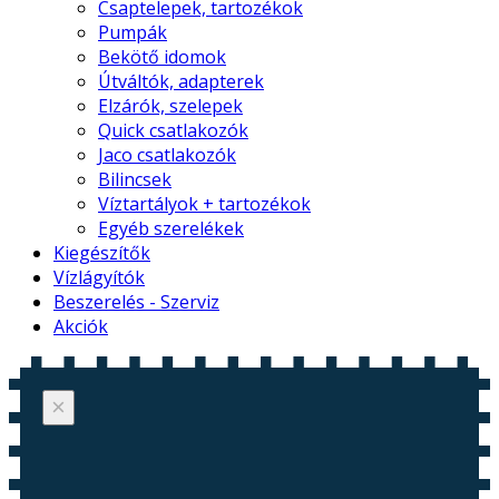
Csaptelepek, tartozékok
Pumpák
Bekötő idomok
Útváltók, adapterek
Elzárók, szelepek
Quick csatlakozók
Jaco csatlakozók
Bilincsek
Víztartályok + tartozékok
Egyéb szerelékek
Kiegészítők
Vízlágyítók
Beszerelés - Szerviz
Akciók
×