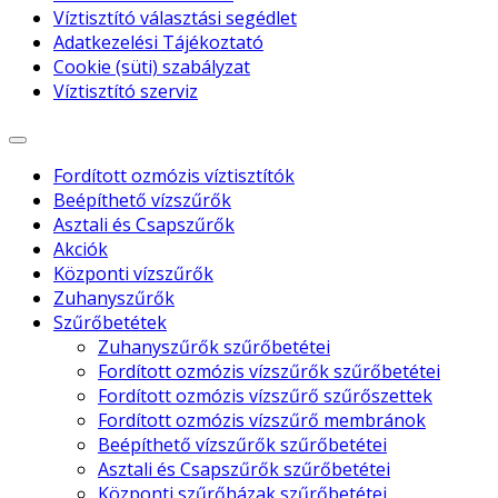
Víztisztító választási segédlet
Adatkezelési Tájékoztató
Cookie (süti) szabályzat
Víztisztító szerviz
Fordított ozmózis víztisztítók
Beépíthető vízszűrők
Asztali és Csapszűrők
Akciók
Központi vízszűrők
Zuhanyszűrők
Szűrőbetétek
Zuhanyszűrők szűrőbetétei
Fordított ozmózis vízszűrők szűrőbetétei
Fordított ozmózis vízszűrő szűrőszettek
Fordított ozmózis vízszűrő membránok
Beépíthető vízszűrők szűrőbetétei
Asztali és Csapszűrők szűrőbetétei
Központi szűrőházak szűrőbetétei