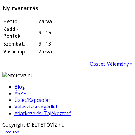
Nyitvatartás!
Hétfő:
Zárva
Kedd -
9 - 16
Péntek:
Szombat:
9 - 13
Vasárnap
Zárva
Összes Vélemény »
Blog
ÁSZF
Üzlet/Kapcsolat
Választási segédlet
Adatkezelési Tájékoztató
Copyright © ÉLTETŐVÍZ.hu
Joomla! 3 Templates
Goto Top