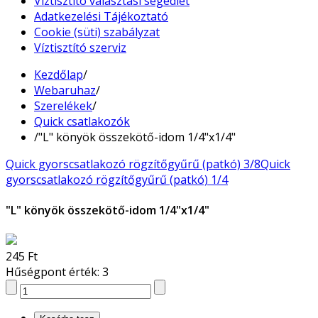
Víztisztító választási segédlet
Adatkezelési Tájékoztató
Cookie (süti) szabályzat
Víztisztító szerviz
Kezdőlap
/
Webaruhaz
/
Szerelékek
/
Quick csatlakozók
/
"L" könyök összekötő-idom 1/4"x1/4"
Quick gyorscsatlakozó rögzítőgyűrű (patkó) 3/8
Quick
gyorscsatlakozó rögzítőgyűrű (patkó) 1/4
"L" könyök összekötő-idom 1/4"x1/4"
245 Ft
Hűségpont érték: 3