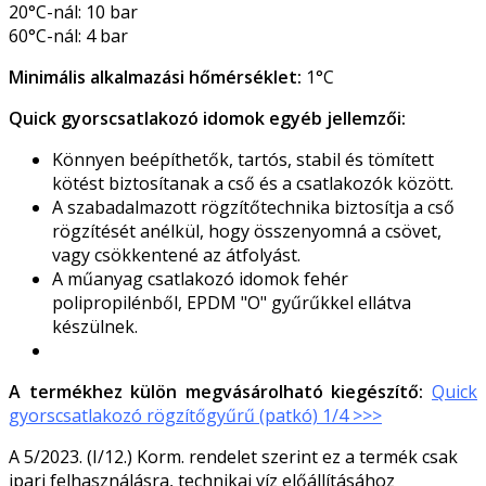
20°C-nál: 10 bar
60°C-nál: 4 bar
Minimális alkalmazási hőmérséklet:
1°C
Quick gyorscsatlakozó idomok egyéb jellemzői:
Könnyen beépíthetők, tartós, stabil és tömített
kötést biztosítanak a cső és a csatlakozók között.
A szabadalmazott rögzítőtechnika biztosítja a cső
rögzítését anélkül, hogy összenyomná a csövet,
vagy csökkentené az átfolyást.
A műanyag csatlakozó idomok fehér
polipropilénből, EPDM "O" gyűrűkkel ellátva
készülnek.
A termékhez külön megvásárolható kiegészítő:
Quick
gyorscsatlakozó rögzítőgyűrű (patkó) 1/4 >>>
A 5/2023. (I/12.) Korm. rendelet szerint ez a termék csak
ipari felhasználásra, technikai víz előállításához