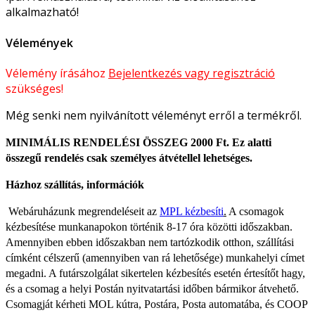
alkalmazható!
Vélemények
Vélemény írásához
Bejelentkezés vagy regisztráció
szükséges!
Még senki nem nyilvánított véleményt erről a termékről.
MINIMÁLIS RENDELÉSI ÖSSZEG 2000 Ft. Ez alatti
összegű rendelés csak személyes átvétellel lehetséges.
Házhoz szállítás, információk
Webáruházunk megrendeléseit az
MPL kézbesíti
.
A csomagok
kézbesítése munkanapokon történik 8-17 óra közötti időszakban.
Amennyiben ebben időszakban nem tartózkodik otthon, szállítási
címként célszerű (amennyiben van rá lehetősége) munkahelyi címet
megadni. A futárszolgálat sikertelen kézbesítés esetén értesítőt hagy,
és a csomag a helyi Postán nyitvatartási időben bármikor átvehető.
Csomagját kérheti MOL kútra, Postára, Posta automatába, és COOP