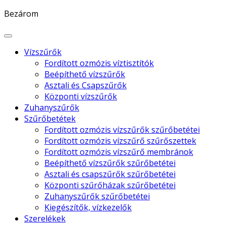
Bezárom
Vízszűrők
Fordított ozmózis víztisztítók
Beépíthető vízszűrők
Asztali és Csapszűrők
Központi vízszűrők
Zuhanyszűrők
Szűrőbetétek
Fordított ozmózis vízszűrők szűrőbetétei
Fordított ozmózis vízszűrő szűrőszettek
Fordított ozmózis vízszűrő membránok
Beépíthető vízszűrők szűrőbetétei
Asztali és csapszűrők szűrőbetétei
Központi szűrőházak szűrőbetétei
Zuhanyszűrők szűrőbetétei
Kiegészítők, vízkezelők
Szerelékek