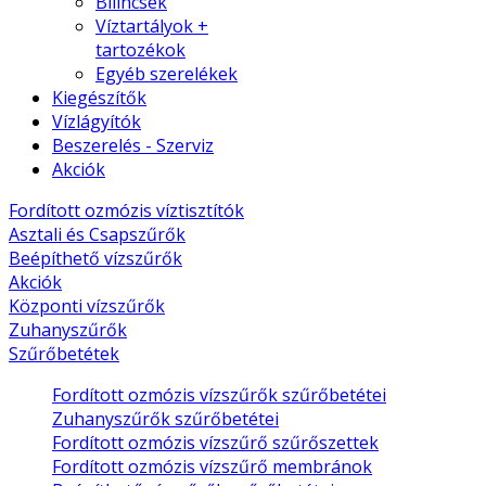
Bilincsek
Víztartályok +
tartozékok
Egyéb szerelékek
Kiegészítők
Vízlágyítók
Beszerelés - Szerviz
Akciók
Fordított ozmózis víztisztítók
Asztali és Csapszűrők
Beépíthető vízszűrők
Akciók
Központi vízszűrők
Zuhanyszűrők
Szűrőbetétek
Fordított ozmózis vízszűrők szűrőbetétei
Zuhanyszűrők szűrőbetétei
Fordított ozmózis vízszűrő szűrőszettek
Fordított ozmózis vízszűrő membránok