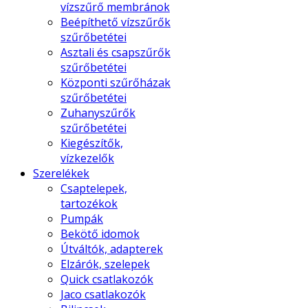
vízszűrő membránok
Beépíthető vízszűrők
szűrőbetétei
Asztali és csapszűrők
szűrőbetétei
Központi szűrőházak
szűrőbetétei
Zuhanyszűrők
szűrőbetétei
Kiegészítők,
vízkezelők
Szerelékek
Csaptelepek,
tartozékok
Pumpák
Bekötő idomok
Útváltók, adapterek
Elzárók, szelepek
Quick csatlakozók
Jaco csatlakozók