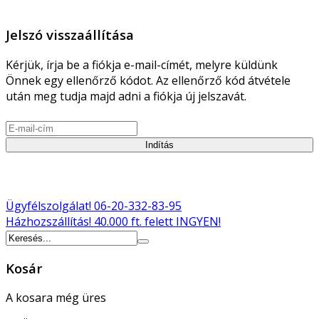
Jelszó visszaállítása
Kérjük, írja be a fiókja e-mail-címét, melyre küldünk
Önnek egy ellenőrző kódot. Az ellenőrző kód átvétele
után meg tudja majd adni a fiókja új jelszavát.
Indítás
Ügyfélszolgálat!
06-20-332-83-95
Házhozszállítás!
40.000 ft. felett INGYEN!
Kosár
A kosara még üres