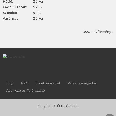
Hétfő:
Zárva
Kedd - Péntek:
9 - 16
Szombat:
9 - 13
Vasárnap
Zárva
Összes Vélemény »
Blog
ÁSZF
Üzlet/Kapcsolat
Választási segédlet
Adatkezelési Tájékoztató
Copyright © ÉLTETŐVÍZ.hu
Joomla! 3 Templates