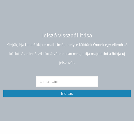
Jelszó visszaállítása
Kérjük, írja be a fiókja e-mail-címét, melyre küldünk Önnek egy ellenőrző
kódot. Az ellenőrző kód átvétele után meg tudja majd adni a fiókja új
jelszavát.
Indítás