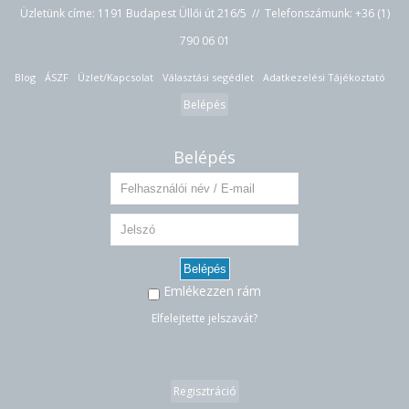
Üzletünk címe: 1191 Budapest Üllői út 216/5 // Telefonszámunk:
+36 (1)
790 06 01
Blog
ÁSZF
Üzlet/Kapcsolat
Választási segédlet
Adatkezelési Tájékoztató
Belépés
Belépés
Belépés
Emlékezzen rám
Elfelejtette jelszavát?
Regisztráció