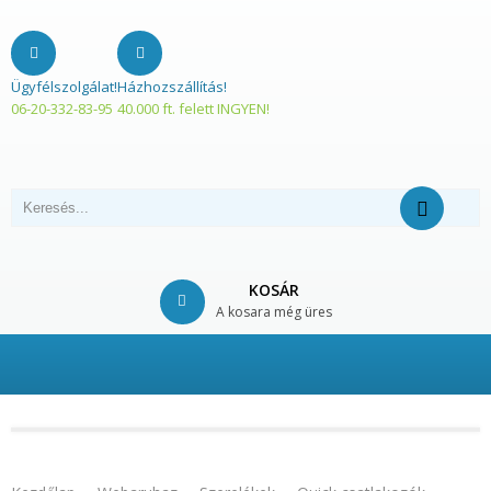
Ügyfélszolgálat!
Házhozszállítás!
06-20-332-83-95
40.000 ft. felett INGYEN!
KOSÁR
A kosara még üres
© Free
Joomla! 3 Modules
- by
VinaGecko.com