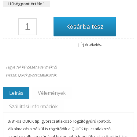
Hűségpont érték: 1
|
Írj értékelést
Tegye fel kérdését a termékről
Vissza: Quick gyorscsatlakozók
Leírás
Vélemények
Szállítási információk
3/8"-os QUICK tip. gyorscsatlakozó rögzítőgyűrű (patkó).
Alkalmazása nélkül is rögzítődik a QUICK tip. csatlakozó,
azonban alkalmazásával biztosabbá tehetjük ezt a rögzítést, így