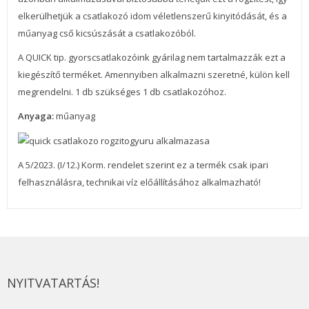
elkerülhetjük a csatlakozó idom véletlenszerű kinyitódását, és a
műanyag cső kicsúszását a csatlakozóból.
A QUICK tip. gyorscsatlakozóink gyárilag nem tartalmazzák ezt a
kiegészítő terméket. Amennyiben alkalmazni szeretné, külön kell
megrendelni. 1 db szükséges 1 db csatlakozóhoz.
Anyaga:
műanyag
A 5/2023. (I/12.) Korm. rendelet szerint ez a termék csak ipari
felhasználásra, technikai víz előállításához alkalmazható!
NYITVATARTÁS!