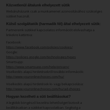
Közvetlenül általunk elhelyezett sütik
Webáruházunk csak a munkamenet azonosításához szükséges
sütiket használ.
Külső szolgáltatók (harmadik fél) által elhelyezett sütik:
Partnereink sütikkel kapcsolatos információt elolvashatja a
linkekre kattintva:
Facebook:
https://www.facebook.com/policies/cookies/
Google:
https://policies.google.com/technologies/types
Smartsupp:
https://www.smartsupp.com/help/privacy/
Viselkedés alapú hirdetésekről további információk:
http://www.youronlinechoices.com/hu/
Viselkedés alapú hirdetések ki- vagy bekapcsolása:
http://www.youronlinechoices.com/hu/ad-choices
Hogyan kezelheti a süti beállításokat?
A legtöbb böngésző kezelési lehetőséget biztosít a
beállításaiban a sütikkel kapcsolatban. Segítség a