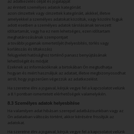
az adatkezelés célját és jogalapját
az érintett személyes adatok kategóriáit
azon címzettek vagy címzettek kategóriáit, akikkel, illetve
amelyekkel a személyes adatokat közöltük, vagy közölni fogjuk
adott esetben a személyes adatok tárolásának tervezett
időtartamát, vagy ha ez nem lehetséges, ezen időtartam
meghatározásának szempontjait
a további jogainak ismertetőjét (helyesbítés, törlés vagy
korlátozás és tiltakozás)
felügyeleti hatósághoz történő panasz benyújtásának
lehetőségét és módját
Ezeknek az információknak a birtokában Ön megtudhatja
hogyan és miért használjuk az adatait, illetve megbizonyosodhat
arról, hogy jogszerűen végezzük az adatkezelést.
Ha szeretne élni a jogaival, kérjük vegye fel a kapcsolatot velünk
a 8.1 pontban ismertetett elérhetőségek valamelyikén.
8.3 Személyes adatok helyesbítése
Ha valamilyen adat hibásan szerepel adatbázisunkban vagy az
Ön adataiban változás történt, akkor kérésére frissítjük az
adatokat.
Ha szeretne élni a jogaival, kérjük vegye fel a kapcsolatot velünk