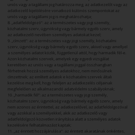
uniós vagy a tagállami jog határozza meg, az adatkezelőt vagy az
adatkezelő kijelölésére vonatkozó különös szempontokat az
uniós vagy a tagállami jog is meghatározhatja;
8. „adatfeldolgozó”: az a természetes vagy jogi személy,
közhatalmi szerv, ügynökség vagy bármely egyéb szerv, amely
az adatkezelő nevében személyes adatokat kezel;
9. „címzett”: az a természetes vagy jogi személy, közhatalmi
szerv, ügynökség vagy bármely egyéb szerv, akivel vagy amellyel
a személyes adatot közlik, függetlenül attól, hogy harmadik fél-e.
Azon közhatalmi szervek, amelyek egy egyedi vizsgálat
keretében az uniós vagy a tagállami joggal összhangban
férhetnek hozzá személyes adatokhoz, nem minősülnek
címzettnek; az említett adatok e közhatalmi szervek általi
kezelése meg kell, hogy feleljen az adatkezelés céljainak
megfelelően az alkalmazandó adatvédelmi szabályoknak;
10. „harmadik fél”: az a természetes vagy jogi személy,
közhatalmi szerv, ügynökség vagy bármely egyéb szerv, amely
nem azonos az érintettel, az adatkezelővel, az adatfeldolgozóval
vagy azokkal a személyekkel, akik az adatkezelő vagy
adatfeldolgozó közvetlen irányítása alatt a személyes adatok
kezelésére felhatalmazást kaptak;
11. „az érintett hozzájárulása”: az érintett akaratának önkéntes,