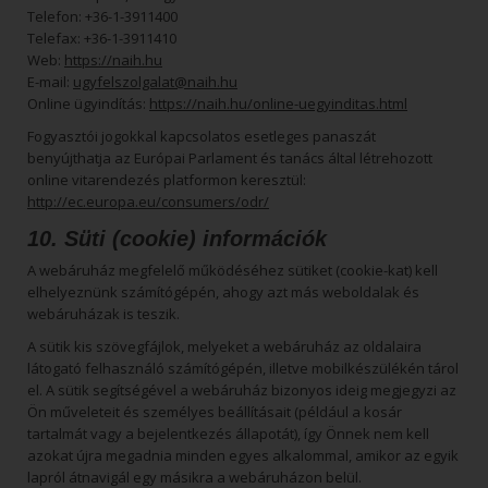
Telefon: +36-1-3911400
Telefax: +36-1-3911410
Web:
https://naih.hu
E-mail:
ugyfelszolgalat@naih.hu
Online ügyindítás:
https://naih.hu/online-uegyinditas.html
Fogyasztói jogokkal kapcsolatos esetleges panaszát
benyújthatja az Európai Parlament és tanács által létrehozott
online vitarendezés platformon keresztül:
http://ec.europa.eu/consumers/odr/
10. Süti (cookie) információk
A webáruház megfelelő működéséhez sütiket (cookie-kat) kell
elhelyeznünk számítógépén, ahogy azt más weboldalak és
webáruházak is teszik.
A sütik kis szövegfájlok, melyeket a webáruház az oldalaira
látogató felhasználó számítógépén, illetve mobilkészülékén tárol
el. A sütik segítségével a webáruház bizonyos ideig megjegyzi az
Ön műveleteit és személyes beállításait (például a kosár
tartalmát vagy a bejelentkezés állapotát), így Önnek nem kell
azokat újra megadnia minden egyes alkalommal, amikor az egyik
lapról átnavigál egy másikra a webáruházon belül.