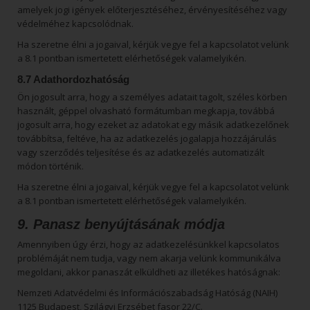
amelyek jogi igények előterjesztéséhez, érvényesítéséhez vagy
védelméhez kapcsolódnak.
Ha szeretne élni a jogaival, kérjük vegye fel a kapcsolatot velünk
a 8.1 pontban ismertetett elérhetőségek valamelyikén.
8.7 Adathordozhatóság
Ön jogosult arra, hogy a személyes adatait tagolt, széles körben
használt, géppel olvasható formátumban megkapja, továbbá
jogosult arra, hogy ezeket az adatokat egy másik adatkezelőnek
továbbítsa, feltéve, ha az adatkezelés jogalapja hozzájárulás
vagy szerződés teljesítése és az adatkezelés automatizált
módon történik.
Ha szeretne élni a jogaival, kérjük vegye fel a kapcsolatot velünk
a 8.1 pontban ismertetett elérhetőségek valamelyikén.
9. Panasz benyújtásának módja
Amennyiben úgy érzi, hogy az adatkezelésünkkel kapcsolatos
problémáját nem tudja, vagy nem akarja velünk kommunikálva
megoldani, akkor panaszát elküldheti az illetékes hatóságnak:
Nemzeti Adatvédelmi és Információszabadság Hatóság (NAIH)
1125 Budapest, Szilágyi Erzsébet fasor 22/C.