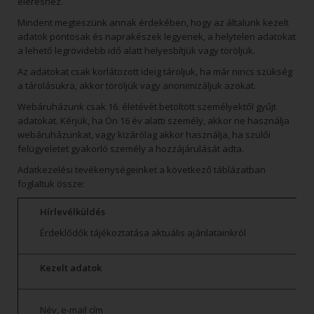
eléréshez.
Mindent megteszünk annak érdekében, hogy az általunk kezelt
adatok pontosak és naprakészek legyenek, a helytelen adatokat
a lehető legrövidebb idő alatt helyesbítjük vagy töröljük.
Az adatokat csak korlátozott ideig tároljuk, ha már nincs szükség
a tárolásukra, akkor töröljük vagy anonimizáljuk azokat.
Webáruházunk csak 16. életévét betöltött személyektől gyűjt
adatokat. Kérjük, ha Ön 16 év alatti személy, akkor ne használja
webáruházunkat, vagy kizárólag akkor használja, ha szülői
felügyeletet gyakorló személy a hozzájárulását adta.
Adatkezelési tevékenységeinket a következő táblázatban
foglaltuk össze:
Hírlevélküldés
Érdeklődők tájékoztatása aktuális ajánlatainkról
Kezelt adatok
Név, e-mail cím