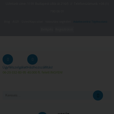
Üzletünk címe: 1191 Budapest Üllői út 216/5 // Telefonszámunk:
+36 (1)
790 06 01
Blog
ÁSZF
Üzlet/Kapcsolat
Választási segédlet
Adatkezelési Tájékoztató
Belépés
Regisztráció
Ügyfélszolgálat!
Házhozszállítás!
06-20-332-83-95
40.000 ft. felett INGYEN!