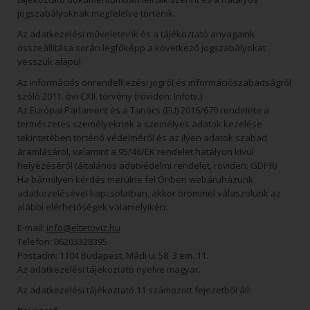
jogszabályoknak megfelelve történik.
Az adatkezelési műveleteink és a tájékoztató anyagaink
összeállítása során legfőképp a következő jogszabályokat
vesszük alapul:
Az információs önrendelkezési jogról és információszabadságról
szóló 2011. évi CXII. törvény (röviden: Infotv.)
Az Európai Parlament és a Tanács (EU) 2016/679 rendelete a
természetes személyeknek a személyes adatok kezelése
tekintetében történő védelméről és az ilyen adatok szabad
áramlásáról, valamint a 95/46/EK rendelet hatályon kívül
helyezéséről (általános adatvédelmi rendelet, röviden: GDPR)
Ha bármilyen kérdés merülne fel Önben webáruházunk
adatkezelésével kapcsolatban, akkor örömmel válaszolunk az
alábbi elérhetőségek valamelyikén:
E-mail:
info@eltetoviz.hu
Telefon: 06203328395
Postacím: 1104 Budapest, Mádi u. 58. 3.em. 11.
Az adatkezelési tájékoztató nyelve magyar.
Az adatkezelési tájékoztató 11 számozott fejezetből áll: