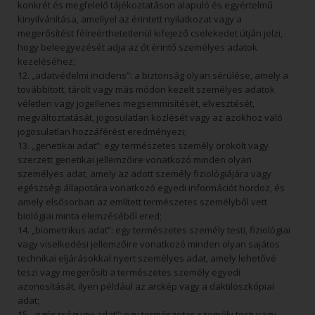
konkrét és megfelelő tájékoztatáson alapuló és egyértelmű
kinyilvánítása, amellyel az érintett nyilatkozat vagy a
megerősítést félreérthetetlenül kifejező cselekedet útján jelzi,
hogy beleegyezését adja az őt érintő személyes adatok
kezeléséhez;
12. „adatvédelmi incidens”: a biztonság olyan sérülése, amely a
továbbított, tárolt vagy más módon kezelt személyes adatok
véletlen vagy jogellenes megsemmisítését, elvesztését,
megváltoztatását, jogosulatlan közlését vagy az azokhoz való
jogosulatlan hozzáférést eredményezi;
13. „genetikai adat”: egy természetes személy örökölt vagy
szerzett genetikai jellemzőire vonatkozó minden olyan
személyes adat, amely az adott személy fiziológiájára vagy
egészségi állapotára vonatkozó egyedi információt hordoz, és
amely elsősorban az említett természetes személyből vett
biológiai minta elemzéséből ered;
14. „biometrikus adat”: egy természetes személy testi, fiziológiai
vagy viselkedési jellemzőire vonatkozó minden olyan sajátos
technikai eljárásokkal nyert személyes adat, amely lehetővé
teszi vagy megerősíti a természetes személy egyedi
azonosítását, ilyen például az arckép vagy a daktiloszkópiai
adat;
15. „egészségügyi adat”: egy természetes személy testi vagy