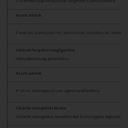
A számviteli jogszabályoknak megfelelő számla kiállítása
Kezelt adatok
E-mail cím, számlázási név, telefonszám, irányítószám, település
Hálózati forgalom megfigyelése
Hálózatbiztonság garantálása
Kezelt adatok
IP cím és a bönégésző user agent karakterlánca
Vásárlói visszajelzés kérése
Vásárlók támogatása, termékkínálat és kiszolgálás fejlesztése