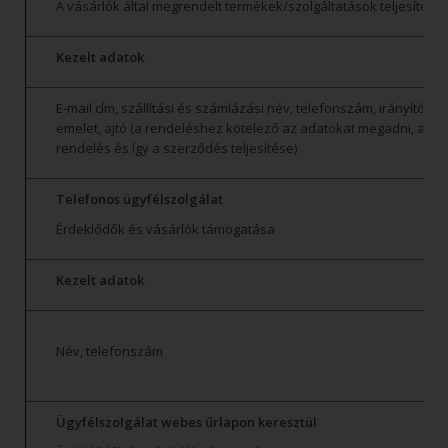
A vásárlók által megrendelt termékek/szolgáltatások teljesítése
Kezelt adatok
E-mail cím, szállítási és számlázási név, telefonszám, irányítósz
emelet, ajtó (a rendeléshez kötelező az adatokat megadni, azok
rendelés és így a szerződés teljesítése)
Telefonos ügyfélszolgálat
Érdeklődők és vásárlók támogatása
Kezelt adatok
Név, telefonszám
Ügyfélszolgálat webes űrlapon keresztül