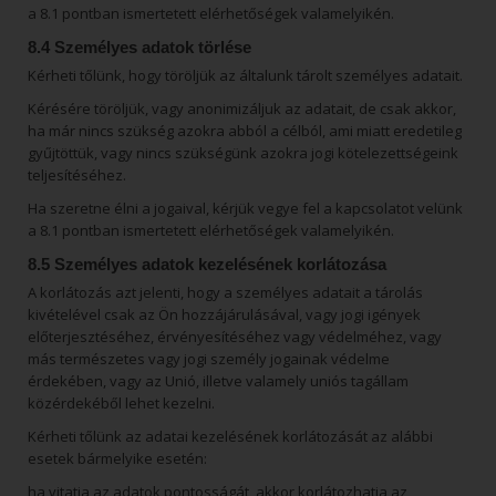
a 8.1 pontban ismertetett elérhetőségek valamelyikén.
8.4 Személyes adatok törlése
Kérheti tőlünk, hogy töröljük az általunk tárolt személyes adatait.
Kérésére töröljük, vagy anonimizáljuk az adatait, de csak akkor,
ha már nincs szükség azokra abból a célból, ami miatt eredetileg
gyűjtöttük, vagy nincs szükségünk azokra jogi kötelezettségeink
teljesítéséhez.
Ha szeretne élni a jogaival, kérjük vegye fel a kapcsolatot velünk
a 8.1 pontban ismertetett elérhetőségek valamelyikén.
8.5 Személyes adatok kezelésének korlátozása
A korlátozás azt jelenti, hogy a személyes adatait a tárolás
kivételével csak az Ön hozzájárulásával, vagy jogi igények
előterjesztéséhez, érvényesítéséhez vagy védelméhez, vagy
más természetes vagy jogi személy jogainak védelme
érdekében, vagy az Unió, illetve valamely uniós tagállam
közérdekéből lehet kezelni.
Kérheti tőlünk az adatai kezelésének korlátozását az alábbi
esetek bármelyike esetén:
ha vitatja az adatok pontosságát, akkor korlátozhatja az