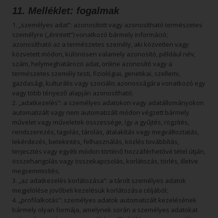
11. Melléklet: fogalmak
1. „személyes adat”: azonosított vagy azonosítható természetes
személyre („érintett”) vonatkozó bármely információ;
azonosítható az a természetes személy, aki közvetlen vagy
közvetett módon, különösen valamely azonosító, például név,
szám, helymeghatározó adat, online azonosító vagy a
természetes személy testi, fiziológiai, genetikai, szellemi,
gazdasági, kulturális vagy szociális azonosságára vonatkozó egy
vagy több tényező alapján azonosítható;
2. „adatkezelés”: a személyes adatokon vagy adatállományokon
automatizált vagy nem automatizált módon végzett bármely
művelet vagy műveletek összessége, így a gyűjtés, rögzítés,
rendszerezés, tagolás, tárolás, átalakítás vagy megváltoztatás,
lekérdezés, betekintés, felhasználás, közlés továbbítás,
terjesztés vagy egyéb módon történő hozzáférhetővé tétel útján,
összehangolás vagy összekapcsolás, korlátozás, törlés, illetve
megsemmisítés;
3. „az adatkezelés korlátozása”: a tárolt személyes adatok
megjelölése jövőbeli kezelésük korlátozása céljából;
4. „profilalkotás”: személyes adatok automatizált kezelésének
bármely olyan formája, amelynek során a személyes adatokat