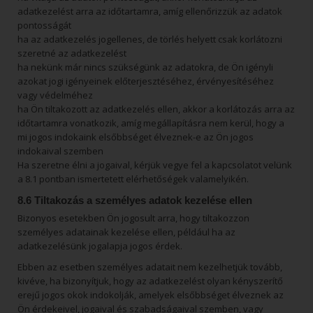
adatkezelést arra az időtartamra, amíg ellenőrizzük az adatok
pontosságát
ha az adatkezelés jogellenes, de törlés helyett csak korlátozni
szeretné az adatkezelést
ha nekünk már nincs szükségünk az adatokra, de Ön igényli
azokat jogi igényeinek előterjesztéséhez, érvényesítéséhez
vagy védelméhez
ha Ön tiltakozott az adatkezelés ellen, akkor a korlátozás arra az
időtartamra vonatkozik, amíg megállapításra nem kerül, hogy a
mi jogos indokaink elsőbbséget élveznek-e az Ön jogos
indokaival szemben
Ha szeretne élni a jogaival, kérjük vegye fel a kapcsolatot velünk
a 8.1 pontban ismertetett elérhetőségek valamelyikén.
8.6 Tiltakozás a személyes adatok kezelése ellen
Bizonyos esetekben Ön jogosult arra, hogy tiltakozzon
személyes adatainak kezelése ellen, például ha az
adatkezelésünk jogalapja jogos érdek.
Ebben az esetben személyes adatait nem kezelhetjük tovább,
kivéve, ha bizonyítjuk, hogy az adatkezelést olyan kényszerítő
erejű jogos okok indokolják, amelyek elsőbbséget élveznek az
Ön érdekeivel, jogaival és szabadságaival szemben, vagy