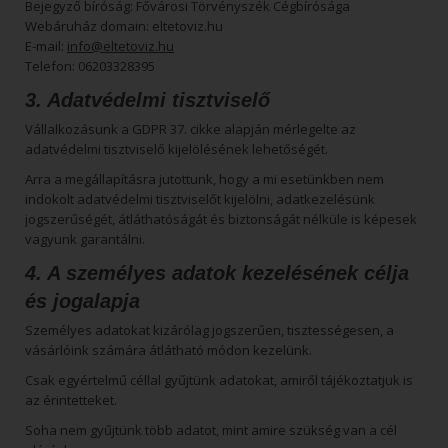
Bejegyző bíróság: Fővárosi Törvényszék Cégbírósága
Webáruház domain: eltetoviz.hu
E-mail:
info@eltetoviz.hu
Telefon: 06203328395
3. Adatvédelmi tisztviselő
Vállalkozásunk a GDPR 37. cikke alapján mérlegelte az
adatvédelmi tisztviselő kijelölésének lehetőségét.
Arra a megállapításra jutottunk, hogy a mi esetünkben nem
indokolt adatvédelmi tisztviselőt kijelölni, adatkezelésünk
jogszerűségét, átláthatóságát és biztonságát nélküle is képesek
vagyunk garantálni.
4. A személyes adatok kezelésének célja
és jogalapja
Személyes adatokat kizárólag jogszerűen, tisztességesen, a
vásárlóink számára átlátható módon kezelünk.
Csak egyértelmű céllal gyűjtünk adatokat, amiről tájékoztatjuk is
az érintetteket.
Soha nem gyűjtünk több adatot, mint amire szükség van a cél