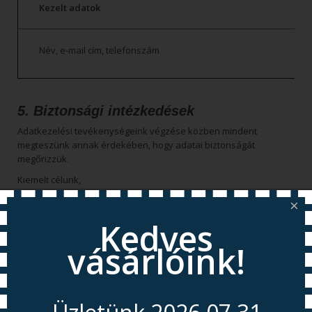
Kezelt adatok
Név, e-mail cím, telefonszám
5. Biztonsági intézkedések
Adatkezelési tevékenységeink végzése közben mindent
megteszünk annak érdekében, hogy adatai biztonságát
megőrizzük.
Kiemelt célunk,
hogy adataihoz csak olyan munkatársaink és partnereink
×
férjenek hozzá, akik tervezetten kaptak erre jogosultságot,
Kedves
hogy megakadályozzuk személyes adatai jogosulatlan elérését,
jogosulatlan megváltoztatását, jogosulatlan nyilvánosságra
vásárlóink!
hozatalát vagy jogosulatlan törlését,
hogy adatait pontosan őrizzük meg, kerülve az adatvesztést,
probléma esetén pedig képesek legyünk az adatokat
visszaállítani,