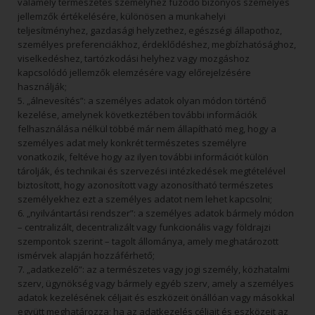
valamely természetes személyhez fűződő bizonyos személyes
jellemzők értékelésére, különösen a munkahelyi
teljesítményhez, gazdasági helyzethez, egészségi állapothoz,
személyes preferenciákhoz, érdeklődéshez, megbízhatósághoz,
viselkedéshez, tartózkodási helyhez vagy mozgáshoz
kapcsolódó jellemzők elemzésére vagy előrejelzésére
használják;
5. „álnevesítés”: a személyes adatok olyan módon történő
kezelése, amelynek következtében további információk
felhasználása nélkül többé már nem állapítható meg, hogy a
személyes adat mely konkrét természetes személyre
vonatkozik, feltéve hogy az ilyen további információt külön
tárolják, és technikai és szervezési intézkedések megtételével
biztosított, hogy azonosított vagy azonosítható természetes
személyekhez ezt a személyes adatot nem lehet kapcsolni;
6. „nyilvántartási rendszer”: a személyes adatok bármely módon
– centralizált, decentralizált vagy funkcionális vagy földrajzi
szempontok szerint – tagolt állománya, amely meghatározott
ismérvek alapján hozzáférhető;
7. „adatkezelő”: az a természetes vagy jogi személy, közhatalmi
szerv, ügynökség vagy bármely egyéb szerv, amely a személyes
adatok kezelésének céljait és eszközeit önállóan vagy másokkal
együtt meghatározza; ha az adatkezelés céljait és eszközeit az