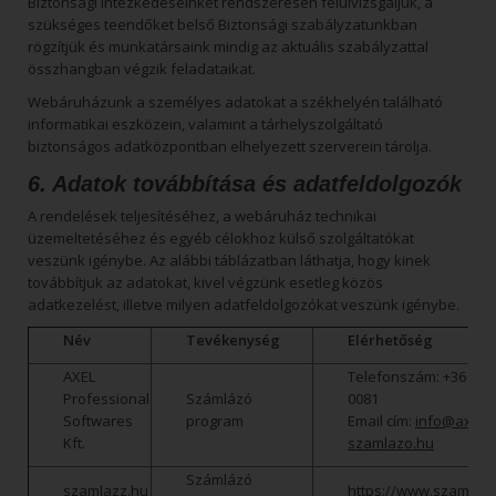
Biztonsági intézkedéseinket rendszeresen felülvizsgáljuk, a
szükséges teendőket belső Biztonsági szabályzatunkban
rögzítjük és munkatársaink mindig az aktuális szabályzattal
összhangban végzik feladataikat.
Webáruházunk a személyes adatokat a székhelyén található
informatikai eszközein, valamint a tárhelyszolgáltató
biztonságos adatközpontban elhelyezett szerverein tárolja.
6. Adatok továbbítása és adatfeldolgozók
A rendelések teljesítéséhez, a webáruház technikai
üzemeltetéséhez és egyéb célokhoz külső szolgáltatókat
veszünk igénybe. Az alábbi táblázatban láthatja, hogy kinek
továbbítjuk az adatokat, kivel végzünk esetleg közös
adatkezelést, illetve milyen adatfeldolgozókat veszünk igénybe.
Név
Tevékenység
Elérhetőség
AXEL
Telefonszám: +36 1 5
Professional
Számlázó
0081
Softwares
program
Email cím:
info@axel-
Kft.
szamlazo.hu
Számlázó
szamlazz.hu
https://www.szamlazz