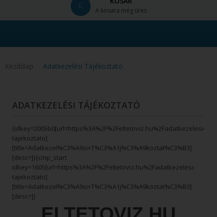
KOSÁR
A kosara még üres
Kezdőlap
Adatkezelési Tájékoztató
ADATKEZELÉSI TÁJÉKOZTATÓ
{idkey=2005b0[url=https%3A%2F%2Feltetoviz.hu%2Fadatkezelesi-
tajekoztato]
[title=Adatkezel%C3%A9si+T%C3%A1j%C3%A9koztat%C3%B3]
[desc=]}{cmp_start
idkey=1605[url=https%3A%2F%2Feltetoviz.hu%2Fadatkezelesi-
tajekoztato]
[title=Adatkezel%C3%A9si+T%C3%A1j%C3%A9koztat%C3%B3]
[desc=]}
ELTETOVIZ.HU