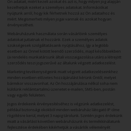
Ön adatait, miért kezeli azokat és azt is, hogy milyen jog alapján
kezelhetjük ezeket a személyes adatokat. Információkat
nyújtunk arról, hogy kik férhetnek hozzá az Ön adataihoz és
miért. Megismerheti milyen jogai vannak és azokat hogyan
érvényesítheti.
Webáruházunk használata során vásárlóink személyes
adatokat juttatnak el hozzánk. Ezek a személyes adatok
szükségesek szolgáltatásaink nyújtásához, így a legtöbb
esetben az Önnel kötött leendő szerződés, majd későbbiekben
(a rendelés munkatársunk általi visszaigazolása után) a létrejött
szerződés teszi jogszerűvé az általunk végzett adatkezelést.
Marketing tevékenységeink miatt végzett adatkezeléseinkhez
minden esetben előzetes hozzájárulást kérünk Öntől, melyet
bármikor visszavonhat. Az Ön hozzájárulása nélkül soha nem
küldünk reklámtartalmú üzenetet e-mailen, SMS-ben, postán
vagy egyéb felületen.
Jogos érdekeink érvényesítéséhez is végzünk adatkezelést,
például biztonsági okokból minden webáruház látogató IP címe
rögzítésre kerül, melyet 3 napig tárolunk. Szintén jogos érdekünk
miatt a vásárlást követően webáruházunk és termékkínálatunk
fejlesztése érdekében kikérhetjük a vásárlók véleményét