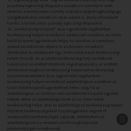
pszichikai egészségi állapotára vonatkozó személyes adat,
ideértve a természetes személy számára nyújtott egészségügyi
szolgáltatásokra vonatkozó olyan adatot is, amely információt
hordoz a természetes személy egészségi állapotáról;
16. „tevékenységi központ”: a) az egynél több tagállamban
tevékenységi hellyel rendelkező adatkezelő esetében az Unión
belüli központi ügyvitelének helye, ha azonban a személyes
adatok kezelésének céljaira és eszközeire vonatkozó
döntéseket az adatkezelő egy Unión belüli másik tevékenységi
helyén hozzák, és az utóbbi tevékenységi hely rendelkezik
hatáskörrel az említett döntések végrehajtatására, az említett
döntéseket meghozó tevékenységi helyet kell tevékenységi
központnak tekinteni; b) az egynél több tagállamban
tevékenységi hellyel rendelkező adatfeldolgozó esetében az
Unión belüli központi ügyvitelének helye, vagy ha az
adatfeldolgozó az Unióban nem rendelkezik központi ügyviteli
hellyel, akkor az adatfeldolgozónak az az Unión belüli
tevékenységi helye, ahol az adatfeldolgozó tevékenységi helyén
folytatott tevékenységekkel összefüggésben végzett fő
adatkezelési tevékenységek zajlanak, amennyiben az
adatfeldolgozóra e rendelet szerint meghatározott
kötelezettségek vonatkoznak;