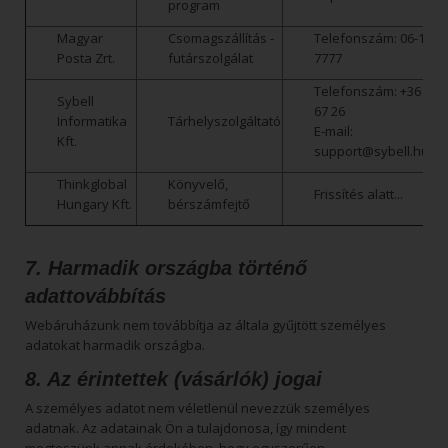
program
Magyar
Csomagszállítás -
Telefonszám: 06-1-333
Posta Zrt.
futárszolgálat
7777
Telefonszám:
+36 1 7
Sybell
67 26
Informatika
Tárhelyszolgáltató
E-mail:
Kft.
support@sybell.hu
Thinkglobal
Könyvelő,
Frissítés alatt...
Hungary Kft.
bérszámfejtő
7. Harmadik országba történő
adattovábbítás
Webáruházunk nem továbbítja az általa gyűjtött személyes
adatokat harmadik országba.
8. Az érintettek (vásárlók) jogai
A személyes adatot nem véletlenül nevezzük személyes
adatnak. Az adatainak Ön a tulajdonosa, így mindent