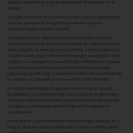
webáruházunkról és a vásárolt termékekről telefonon és e-
mailen.
Ha jogos érdekeink érvényesítése miatt végzünk adatkezelést,
akkor az adatkezelést megelőzően minden esetben
érdekmérlegelési tesztet végzünk.
A szolgáltatásaink sikeres teljesítése érdekében bizonyos
esetekben harmadik félnek is továbbítjuk az adatokat, például
futárszolgálat részére (ha nem közölnénk a futárszolgálattal a
vásárlók címét, akkor nem lenne lehetséges a megfelelő címre
szállítani a csomagokat). Hasonlóan elkerülhetetlen az adatok
használata jogi kötelezettségeink teljesítéséhez (például
jogszabály írja elő, hogy számlát kell kiállítanunk vásárlóinknak
és ezekhez a számlákhoz a könyvelőnk is hozzáférhet).
A további adatfeldolgozók igénybevétele és így az adatok
továbbítása, hozzáférhetősége más okokból is megtörténhet,
például a webáruház technikai üzemeltetéséhez igénybe vett
szolgáltató adatfeldolgozóként tárolja az Ön adatait a mi
utasításunkra.
A webáruház üzemeltetőjeként kötelezettséget vállalunk arra,
hogy az általunk végzett adatkezelés minden esetben a jelen
tájékoztató dokumentumban leírtak szerint és a hatályos