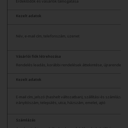
Érdeklődők és vásárlók támogatása
Kezelt adatok
Név, e-mail cím, telefonszám, üzenet
Vásárlói fiók létrehozása
Rendelés leadás, korábbi rendelések áttekintése, újrarendelési
Kezelt adatok
E-mail cím, jelszó (hashelt változatban), szállítási és számlázási
irányítószám, település, utca, házszám, emelet, ajtó
Számlázás