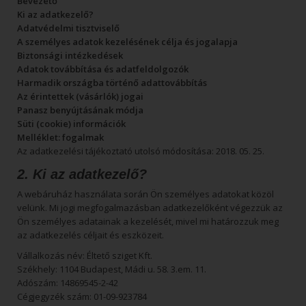
Bevezető
Ki az adatkezelő?
Adatvédelmi tisztviselő
A személyes adatok kezelésének célja és jogalapja
Biztonsági intézkedések
Adatok továbbítása és adatfeldolgozók
Harmadik országba történő adattovábbítás
Az érintettek (vásárlók) jogai
Panasz benyújtásának módja
Süti (cookie) információk
Melléklet: fogalmak
Az adatkezelési tájékoztató utolsó módosítása: 2018. 05. 25.
2. Ki az adatkezelő?
A webáruház használata során Ön személyes adatokat közöl
velünk. Mi jogi megfogalmazásban adatkezelőként végezzük az
Ön személyes adatainak a kezelését, mivel mi határozzuk meg
az adatkezelés céljait és eszközeit.
Vállalkozás név: Éltető sziget Kft.
Székhely: 1104 Budapest, Mádi u. 58. 3.em. 11.
Adószám: 14869545-2-42
Cégjegyzék szám: 01-09-923784