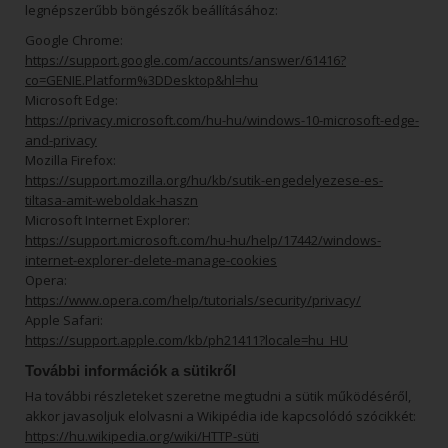
legnépszerűbb böngészők beállításához:
Google Chrome:
https://support.google.com/accounts/answer/61416?
co=GENIE.Platform%3DDesktop&hl=hu
Microsoft Edge:
https://privacy.microsoft.com/hu-hu/windows-10-microsoft-edge-
and-privacy
Mozilla Firefox:
https://support.mozilla.org/hu/kb/sutik-engedelyezese-es-
tiltasa-amit-weboldak-haszn
Microsoft Internet Explorer:
https://support.microsoft.com/hu-hu/help/17442/windows-
internet-explorer-delete-manage-cookies
Opera:
https://www.opera.com/help/tutorials/security/privacy/
Apple Safari:
https://support.apple.com/kb/ph21411?locale=hu_HU
További információk a sütikről
Ha további részleteket szeretne megtudni a sütik működéséről,
akkor javasoljuk elolvasni a Wikipédia ide kapcsolódó szócikkét:
https://hu.wikipedia.org/wiki/HTTP-süti