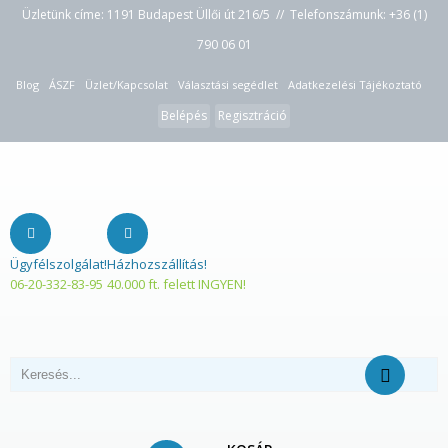
Üzletünk címe: 1191 Budapest Üllői út 216/5 // Telefonszámunk:
+36 (1)
790 06 01
Blog
ÁSZF
Üzlet/Kapcsolat
Választási segédlet
Adatkezelési Tájékoztató
Belépés
Regisztráció
Ügyfélszolgálat!
Házhozszállítás!
06-20-332-83-95
40.000 ft. felett INGYEN!