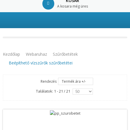
KOSÁR
A kosara még üres
© Free
Joomla! 3 Modules
- by
VinaGecko.com
Kezdőlap
Webaruhaz
Szűrőbetétek
Beépíthető vízszűrők szűrőbetétei
Rendezés
Termék ára +/-
Találatok: 1 - 21 / 21