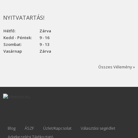
NYITVATARTÁS!
Hétfő:
Zárva
Kedd - Péntek:
9 - 16
Szombat:
9 - 13
Vasárnap
Zárva
Összes Vélemény »
Blog
ÁSZF
Üzlet/Kapcsolat
Választási segédlet
Adatkezelési Tájékoztató