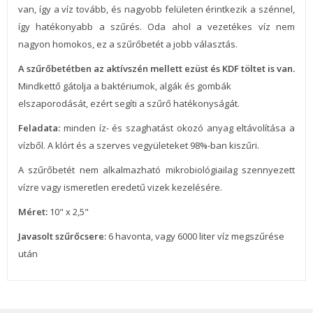
van, így a víz tovább, és nagyobb felületen érintkezik a szénnel,
így hatékonyabb a szűrés. Oda ahol a vezetékes víz nem
nagyon homokos, ez a szűrőbetét a jobb választás.
A szűrőbetétben az aktívszén mellett ezüst és KDF töltet is van.
Mindkettő gátolja a baktériumok, algák és gombák
elszaporodását, ezért segíti a szűrő hatékonyságát.
Feladata:
minden íz- és szaghatást okozó anyag eltávolítása a
vízből. A klórt és a szerves vegyületeket 98%-ban kiszűri.
A szűrőbetét nem alkalmazható mikrobiológiailag szennyezett
vízre vagy ismeretlen eredetű vizek kezelésére.
Méret:
10" x 2,5"
Javasolt szűrőcsere:
6 havonta, vagy 6000 liter víz megszűrése
után