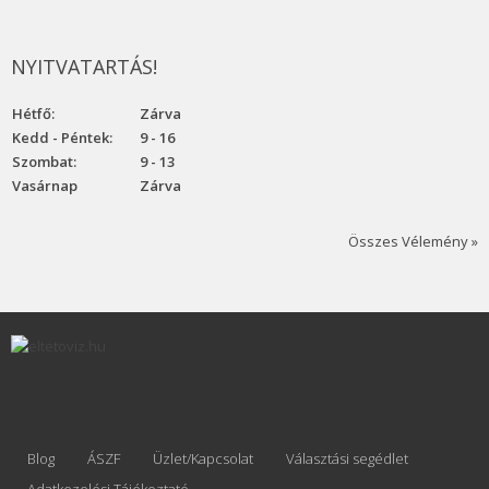
NYITVATARTÁS!
Hétfő:
Zárva
Kedd - Péntek:
9 - 16
Szombat:
9 - 13
Vasárnap
Zárva
Összes Vélemény »
Blog
ÁSZF
Üzlet/Kapcsolat
Választási segédlet
Adatkezelési Tájékoztató