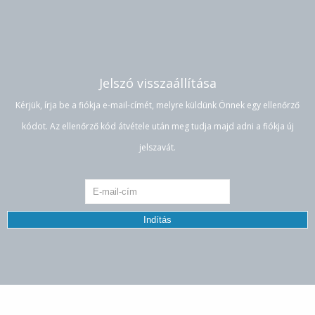
Jelszó visszaállítása
Kérjük, írja be a fiókja e-mail-címét, melyre küldünk Önnek egy ellenőrző
kódot. Az ellenőrző kód átvétele után meg tudja majd adni a fiókja új
jelszavát.
Indítás