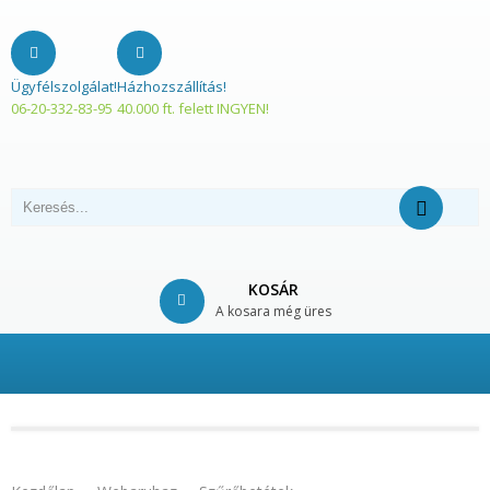
Ügyfélszolgálat!
Házhozszállítás!
06-20-332-83-95
40.000 ft. felett INGYEN!
KOSÁR
A kosara még üres
© Free
Joomla! 3 Modules
- by
VinaGecko.com