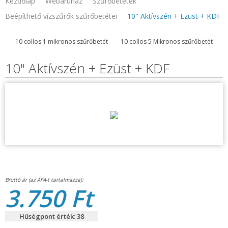
Kezdőlap
Webaruhaz
Szűrőbetétek
Beépíthető vízszűrők szűrőbetétei
10" Aktívszén + Ezüst + KDF
10 collos 1 mikronos szűrőbetét
10 collos 5 Mikronos szűrőbetét
10" Aktívszén + Ezüst + KDF
3.750 Ft
Hűségpont érték: 38