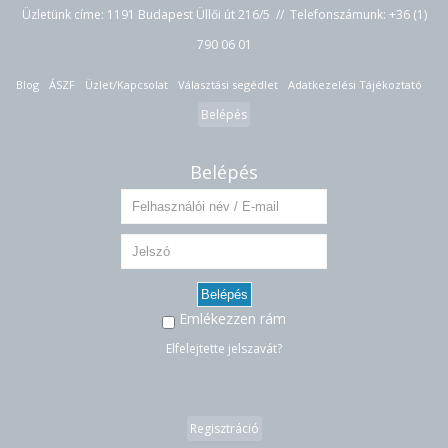
Üzletünk címe: 1191 Budapest Üllői út 216/5 // Telefonszámunk:
+36 (1)
790 06 01
Blog
ÁSZF
Üzlet/Kapcsolat
Választási segédlet
Adatkezelési Tájékoztató
Belépés
Belépés
Belépés
Emlékezzen rám
Elfelejtette jelszavát?
Regisztráció