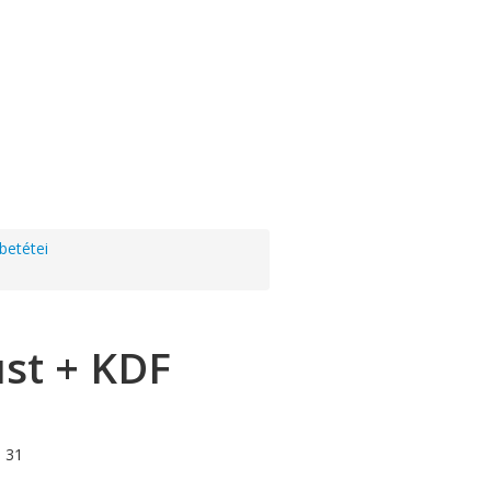
betétei
üst + KDF
 31