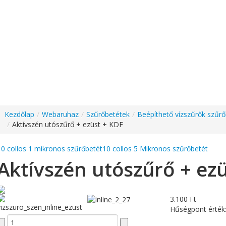
Kezdőlap
/
Webaruhaz
/
Szűrőbetétek
/
Beépíthető vízszűrők szűrő
/
Aktívszén utószűrő + ezüst + KDF
10 collos 1 mikronos szűrőbetét
10 collos 5 Mikronos szűrőbetét
Aktívszén utószűrő + ez
3.100 Ft
Hűségpont érték: