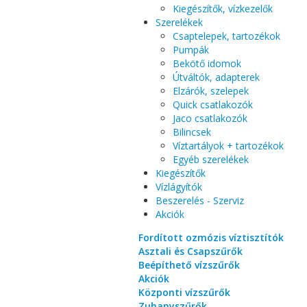
Kiegészítők, vízkezelők
Szerelékek
Csaptelepek, tartozékok
Pumpák
Bekötő idomok
Útváltók, adapterek
Elzárók, szelepek
Quick csatlakozók
Jaco csatlakozók
Bilincsek
Víztartályok + tartozékok
Egyéb szerelékek
Kiegészítők
Vízlágyítók
Beszerelés - Szerviz
Akciók
Fordított ozmózis víztisztítók
Asztali és Csapszűrők
Beépíthető vízszűrők
Akciók
Központi vízszűrők
Zuhanyszűrők