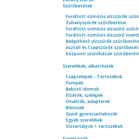
Szűrőbetétek
Fordított ozmózis vízszűrők szűr
Zuhanyszűrők szűrőbetétei
Fordított ozmózis vízszűrő szűrő
Fordított ozmózis vízszűrő mem
Beépíthető vízszűrők szűrőbetéte
Asztali és Csapszűrők szűrőbetét
Központi szűrőházak szűrőbetét
Szerelékek, alkatrészek
Csaptelepek - Tartozékok
Pumpák
Bekötő idomok
Elzárók, szelepek
Útváltók, adapterek
Bilincsek
Quick gyorscsatlakozók
Egyéb szerelékek
Víztartályok + tartozékok
Kiegészítők