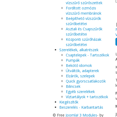
vízszűrő szűrőszettek
Fordított ozmózis
vízszűrő membránok
Beépíthető vízszűrők
szűrőbetétei
Asztali és Csapszűrők
szűrőbetétei
Központi szűrőházak
szűrőbetétei
Szerelékek, alkatrészek
Csaptelepek - Tartozékok
Pumpák
Bekötő idomok
Útváltók, adapterek
Elzárók, szelepek
Quick gyorscsatlakozók
Bilincsek
Egyéb szerelékek
Víztartályok + tartozékok
v
Kiegészítők
Beszerelés - Karbantartás
© Free
Joomla! 3 Modules
- by