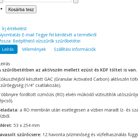
|
Írj értékelést
Nyomtatás
E-mail
Tegye fel kérdését a termékről
Vissza: Beépíthető vízszűrők szűrőbetétei
Leírás
Vélemények
Szállítási információk
Leírás
A szűrőbetétben az aktívszén mellett ezüst és KDF töltet is van.
Kókuszhéjból készített GAC (Granular Activated Carbon) aktívszén tölte
szűrőegység (1/4" csatlakozás).
Többnyire fordított ozmózis (RO) elvén működő víztisztítók utószűrője
lépcső).
Feladata:
a RO membrán után esetlegesen a vízben maradt íz- és sza
ízből.
Méret:
53 x 254 mm
Javasolt szűrőcsere:
12 havonta (vízminőség és vízfelhasználás füg