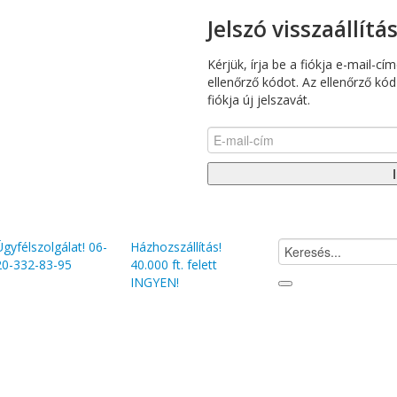
Jelszó visszaállítá
Kérjük, írja be a fiókja e-mail-c
ellenőrző kódot. Az ellenőrző kó
fiókja új jelszavát.
Ügyfélszolgálat!
06-
Házhozszállítás!
20-332-83-95
40.000 ft. felett
INGYEN!