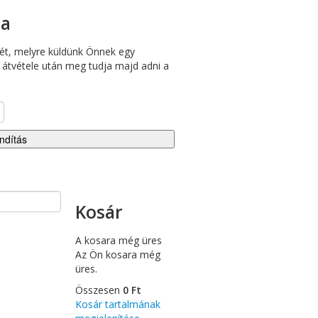
sa
ímét, melyre küldünk Önnek egy
d átvétele után meg tudja majd adni a
Indítás
Kosár
A kosara még üres
Az Ön kosara még
üres.
Összesen
0 Ft
Kosár tartalmának