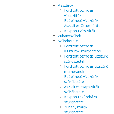
Vízszűrők
Fordított ozmózis
víztisztítók
Beépíthető vízszűrők
Asztali és Csapszűrők
Központi vízszűrők
Zuhanyszűrők
Szűrőbetétek
Fordított ozmózis
vízszűrők szűrőbetétei
Fordított ozmózis vízszűrő
szűrőszettek
Fordított ozmózis vízszűrő
membránok
Beépíthető vízszűrők
szűrőbetétei
Asztali és csapszűrők
szűrőbetétei
Központi szűrőházak
szűrőbetétei
Zuhanyszűrők
szűrőbetétei