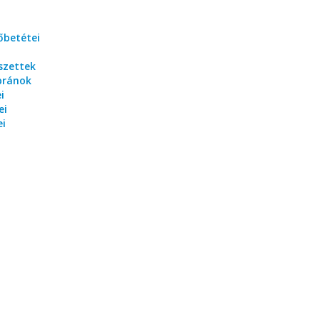
őbetétei
szettek
bránok
i
ei
ei