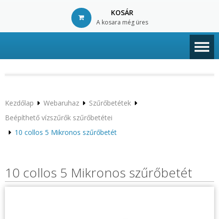
KOSÁR
A kosara még üres
© Free
Joomla! 3 Modules
- by
VinaGecko.com
Kezdőlap
Webaruhaz
Szűrőbetétek
Beépíthető vízszűrők szűrőbetétei
10 collos 5 Mikronos szűrőbetét
10 collos 5 Mikronos szűrőbetét