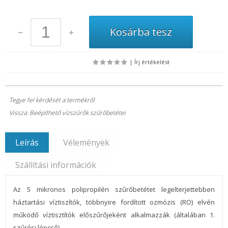
|
Írj értékelést
Tegye fel kérdését a termékről
Vissza: Beépíthető vízszűrők szűrőbetétei
Leírás
Vélemények
Szállítási információk
Az 5 mikronos polipropilén szűrőbetétet legelterjettebben
háztartási víztiszítók, többnyire fordított ozmózis (RO) elvén
működő víztisztítók előszűrőjeként alkalmazzák (általában 1.
szűrési lépcső).