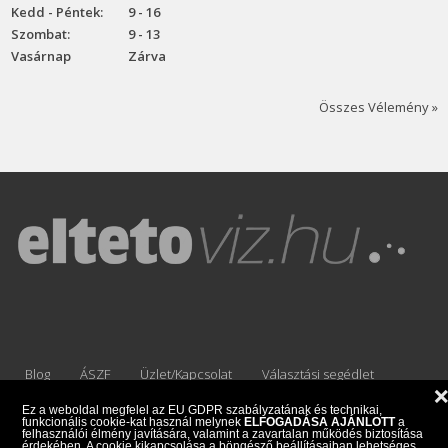
Kedd - Péntek:
9 - 16
Szombat:
9 - 13
Vasárnap
Zárva
Összes Vélemény »
Blog
ÁSZF
Üzlet/Kapcsolat
Választási segédlet
Adatkezelési Tájékoztató
Ez a weboldal megfelel az EU GDPR szabályzatának és technikai,
funkcionális cookie-kat használ melynek
ELFOGADÁSA AJÁNLOTT
a
felhasználói élmény javítására, valamint a zavartalan működés biztosítása
érdekében. A cookie kikapcsolása a böngésző beállításaiban lehetséges.