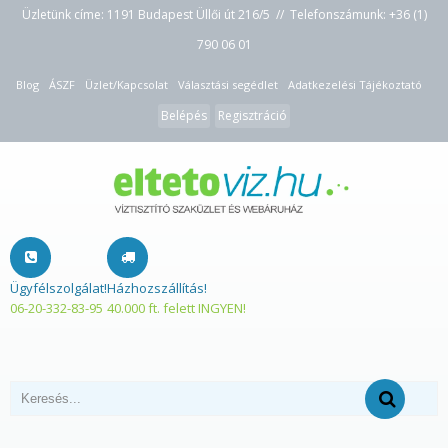
Üzletünk címe: 1191 Budapest Üllői út 216/5 // Telefonszámunk:
+36 (1)
790 06 01
Blog
ÁSZF
Üzlet/Kapcsolat
Választási segédlet
Adatkezelési Tájékoztató
Belépés
Regisztráció
Ügyfélszolgálat!
Házhozszállítás!
06-20-332-83-95
40.000 ft. felett INGYEN!