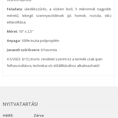
Feladata:
üledékszűrés, a vízben levő, 5 mikronnál nagyobb
méretű, lebegő szennyeződések (pl. homok, rozsda, stb.)
eltávolítása.
Méret:
10" x 2,5"
Anyaga:
100% tiszta polipropilén
Javasolt szűrőcsere:
6 havonta
A 5/2023. (I/12.) Korm. rendelet szerint ez a termék csak ipari
felhasználásra, technikai víz előállításához alkalmazható!
NYITVATARTÁS!
Hétfő:
Zárva