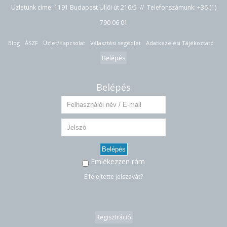
Üzletünk címe: 1191 Budapest Üllői út 216/5 // Telefonszámunk:
+36 (1)
790 06 01
Blog
ÁSZF
Üzlet/Kapcsolat
Választási segédlet
Adatkezelési Tájékoztató
Belépés
Belépés
Belépés
Emlékezzen rám
Elfelejtette jelszavát?
Regisztráció