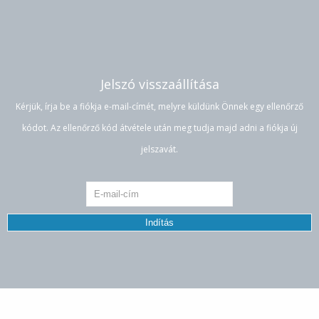
Jelszó visszaállítása
Kérjük, írja be a fiókja e-mail-címét, melyre küldünk Önnek egy ellenőrző
kódot. Az ellenőrző kód átvétele után meg tudja majd adni a fiókja új
jelszavát.
Indítás