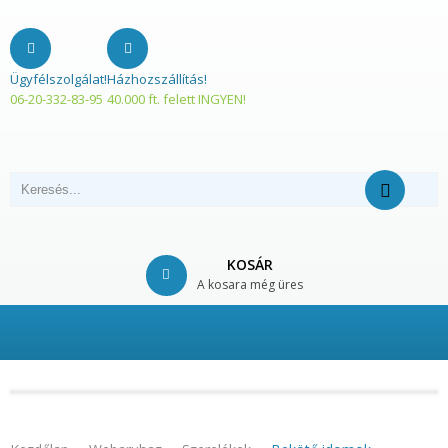
Ügyfélszolgálat!
Házhozszállítás!
06-20-332-83-95
40.000 ft. felett INGYEN!
KOSÁR
A kosara még üres
© Free
Joomla! 3 Modules
- by
VinaGecko.com