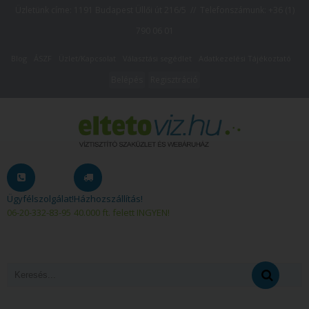
Üzletünk címe: 1191 Budapest Üllői út 216/5 // Telefonszámunk:
+36 (1)
790 06 01
Blog
ÁSZF
Üzlet/Kapcsolat
Választási segédlet
Adatkezelési Tájékoztató
Belépés
Regisztráció
Ügyfélszolgálat!
Házhozszállítás!
06-20-332-83-95
40.000 ft. felett INGYEN!