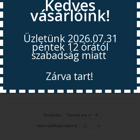
Kedves
vásárlóink!
Útváltók, adapterek
Bilincsek
Üzletünk 2026.07.31
péntek 12 órától
szabadság miatt
Quick gyorscsatlakozók
Zárva tart!
Egyéb szerelékek
Víztartályok + tartozékok
Nyitás 2026.08.11
Rendezés
Termék ára +/-
Nem található rekord