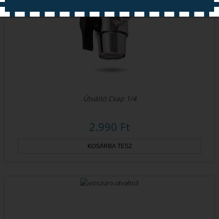
Nyitás 2026.08.11
Útváltó Csap 1/4
2.990 Ft