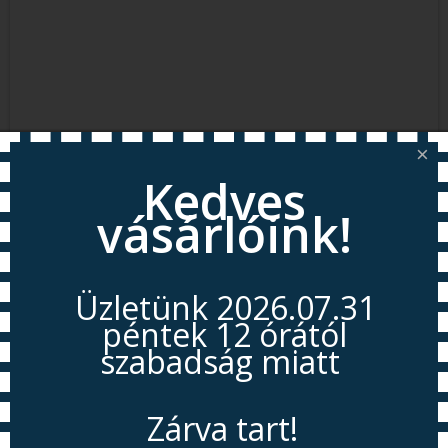
×
Kedves
Állítható Átalakító Adaptergyűrű 22/24,
vásárlóink!
2.490 Ft
Üzletünk 2026.07.31
péntek 12 órától
szabadság miatt
Zárva tart!