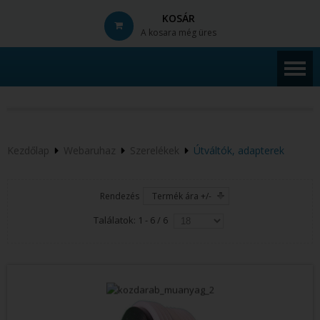
KOSÁR
A kosara még üres
© Free
Joomla! 3 Modules
- by
VinaGecko.com
Kezdőlap
Webaruhaz
Szerelékek
Útváltók, adapterek
Rendezés
Termék ára +/-
Találatok: 1 - 6 / 6