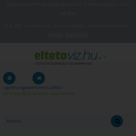
Üzletünk címe: 1191 Budapest Üllői út 216/5 // Telefonszámunk:
+36 (1)
790 06 01
Blog
ÁSZF
Üzlet/Kapcsolat
Választási segédlet
Adatkezelési Tájékoztató
Belépés
Regisztráció
Ügyfélszolgálat!
Házhozszállítás!
06-20-332-83-95
40.000 ft. felett INGYEN!