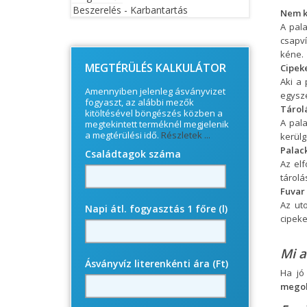
Beszerelés - Karbantartás
Nem k
© Free
Joomla! 3 Modules
- by
VinaGecko.com
A pala
csapví
kéne.
MEGTÉRÜLÉS KALKULÁTOR
Cipek
Aki a 
Amennyiben jelenleg ásványvizet
egysze
fogyaszt, az alábbi mezők
Tárol
kitöltésével böngészés közben a
A pal
megtekintett terméknél megjelenik
a megtérülési idő.
Részletek ...
kerülg
Palac
Családtagok száma
Az elf
tárolá
Fuvar
Az ut
Napi átl. fogyasztás 1 főre (l)
cipeke
Mi a
Ásványvíz literenkénti ára (Ft)
Ha jó
megol