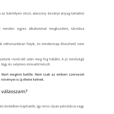
gyen az bármilyen olcsó, alacsony ásványi anyag tartalmú
áért minden egyes alkalommal megküzdeni, tárolása
saját otthonunkban folyik, és mindennap élvezhető nem
vezetünk rövid idő után meg fog hálálni. A jó minőségű
 lágy és selymes innivalót készít.
 2 litert meginni belőle. Nem csak az emberi szervezet
s növényei is új életre kelnek.
t válasszam?
és kivitelben kaphatók, így nincs olyan pénztárca vagy