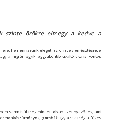
ek szinte örökre elmegy a kedve a
mára. Ha nem iszunk eleget, az kihat az emésztésre, a
agy a migrén egyik leggyakoribb kiváltó oka is. Fontos
sal nem semmisül meg minden olyan szennyeződés, ami
, hormonkészítmények, gombák.
Így azok még a főzés