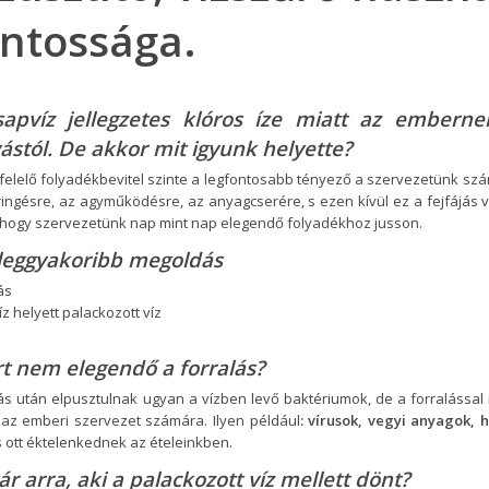
ontossága.
sapvíz jellegzetes klóros íze miatt az embern
vástól. De akkor mit igyunk helyette?
elelő folyadékbevitel szinte a legfontosabb tényező a szervezetünk szá
ingésre, az agyműködésre, az anyagcserére, s ezen kívül ez a fejfájás v
, hogy szervezetünk nap mint nap elegendő folyadékhoz jusson.
 leggyakoribb megoldás
ás
z helyett palackozott víz
t nem elegendő a forralás?
lás után elpusztulnak ugyan a vízben levő baktériumok, de a forralás
 az emberi szervezet számára. Ilyen például
: vírusok, vegyi anyagok
s ott éktelenkednek az ételeinkben.
ár arra, aki a palackozott víz mellett dönt?