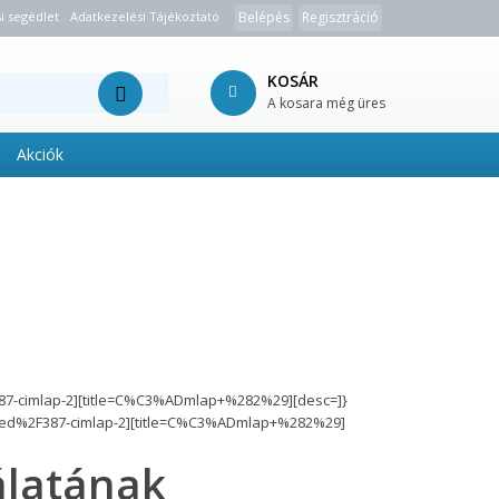
i segédlet
Adatkezelési Tájékoztató
Belépés
Regisztráció
KOSÁR
A kosara még üres
Akciók
87-cimlap-2][title=C%C3%ADmlap+%282%29][desc=]}
sed%2F387-cimlap-2][title=C%C3%ADmlap+%282%29]
nálatának