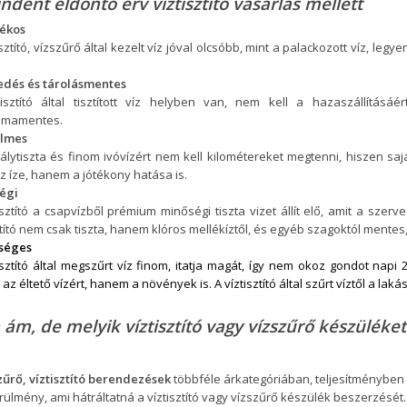
ndent eldöntő érv víztisztító vásárlás mellett
ékos
isztító, vízszűrő által kezelt víz jóval olcsóbb, mint a palackozott víz, le
edés és tárolásmentes
tisztító által tisztított víz helyben van, nem kell a hazaszállítás
émamentes.
lmes
tálytiszta és finom ivóvízért nem kell kilométereket megtenni, hiszen 
z íze, hanem a jótékony hatása is.
égi
isztító a csapvízből prémium minőségi tiszta vizet állít elő, amit a szer
ztító nem csak tiszta, hanem klóros mellékíztől, és egyéb szagoktól mentes,
séges
isztító által megszűrt víz finom, itatja magát, így nem okoz gondot napi
 az éltető vízért, hanem a növények is. A víztisztító által szűrt víztől a laká
 ám, de melyik víztisztító vagy vízszűrő készüléke
zűrő, víztisztító berendezések
többféle árkategóriában, teljesítményben 
rülmény, ami hátráltatná a víztisztító vagy vízszűrő készülék beszerzését.