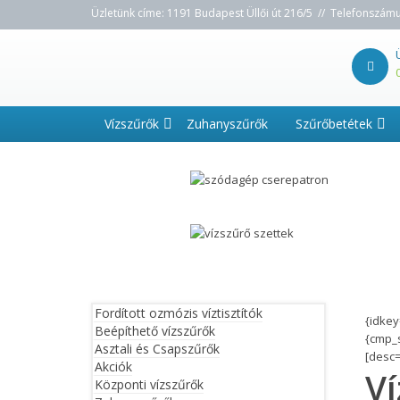
Üzletünk címe: 1191 Budapest Üllői út 216/5 // Telefonszám
Vízszűrők
Zuhanyszűrők
Szűrőbetétek
© Free
Joomla! 3 Modules
- by
VinaGecko.com
Fordított ozmózis víztisztítók
{idke
Beépíthető vízszűrők
{cmp_
Asztali és Csapszűrők
[desc=
Akciók
Ví
Központi vízszűrők