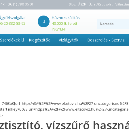
unk:
+36 (1) 790 06 01
Blog
ÁSZF
Üzlet/Kapcsolat
Választás
Ügyfélszolgálat!
Házhozszállítás!
06-20-332-83-95
40.000 ft. felett
INGYEN!
Szerelékek
Kiegészítők
Vízlágyítók
Beszerelés - Szerviz
y=7463b0[url=https%3A%2F%2Fwww.eltetoviz.hu%2F27-uncategorised%2F3
start idkey=5033[url=https%3A%2F%2Fwww.eltetoviz.hu%2F27-uncategori
]}
ztisztító, vízszűrő hasz