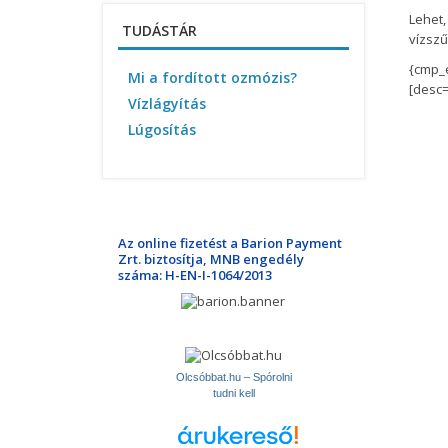
Lehet,
TUDÁSTÁR
vízszű
{cmp_
Mi a fordított ozmózis?
[desc=
Vízlágyítás
Lúgosítás
Az online fizetést a Barion Payment
Zrt. biztosítja, MNB engedély
száma: H-EN-I-1064/2013
Olcsóbbat.hu – Spórolni
tudni kell