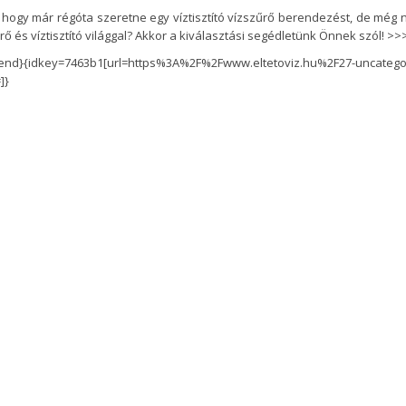
 hogy már régóta szeretne egy víztisztító vízszűrő berendezést, de még 
rő és víztisztító világgal? Akkor a kiválasztási segédletünk Önnek szól!
>>
end}{idkey=7463b1[url=https%3A%2F%2Fwww.eltetoviz.hu%2F27-uncatego
]}