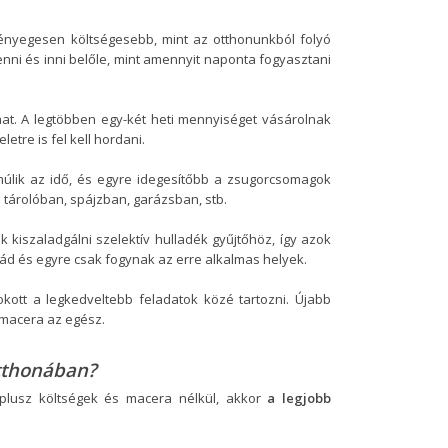
 lényegesen költségesebb, mint az otthonunkból folyó
nni és inni belőle, mint amennyit naponta fogyasztani
that. A legtöbben egy-két heti mennyiséget vásárolnak
tre is fel kell hordani.
múlik az idő, és egyre idegesítőbb a zsugorcsomagok
 tárolóban, spájzban, garázsban, stb.
 kiszaladgálni szelektív hulladék gyűjtőhöz, így azok
lád és egyre csak fogynak az erre alkalmas helyek.
kott a legkedveltebb feladatok közé tartozni. Újabb
 macera az egész.
otthonában?
 plusz költségek és macera nélkül, akkor
a legjobb