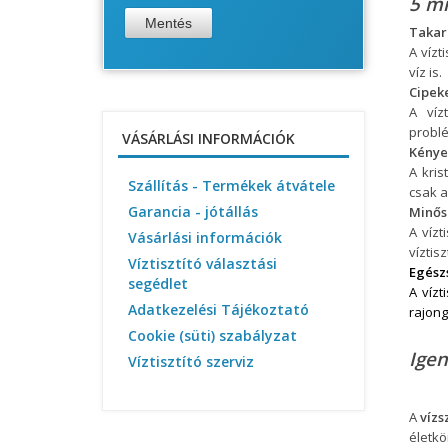
5 mi
Takar
A vízt
víz is.
Cipek
A víz
probl
VÁSÁRLÁSI INFORMÁCIÓK
Kénye
A kris
Szállítás - Termékek átvátele
csak a
Garancia - jótállás
Minős
A vízt
Vásárlási információk
víztis
Víztisztító választási
Egész
segédlet
A vízt
Adatkezelési Tájékoztató
rajong
Cookie (süti) szabályzat
Igen
Víztisztító szerviz
A
vízs
életkö