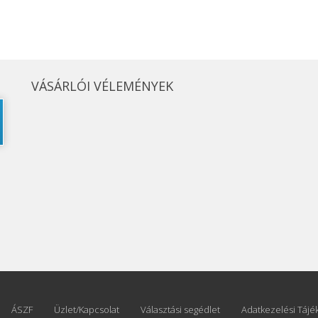
VÁSÁRLÓI VÉLEMÉNYEK
© Free
Joomla! 3 Modules
- by
VinaGecko.com
ÁSZF
Üzlet/Kapcsolat
Választási segédlet
Adatkezelési Tájé