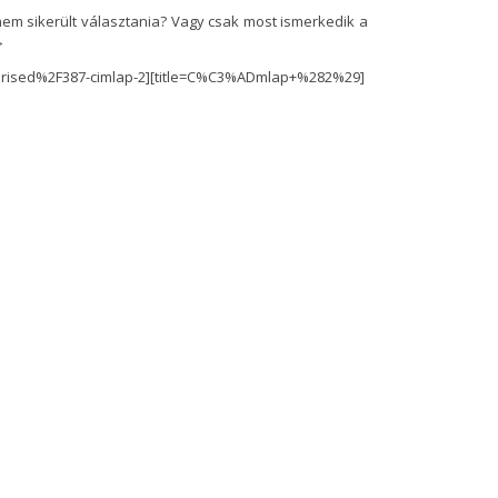
nem sikerült választania? Vagy csak most ismerkedik a
>
rised%2F387-cimlap-2][title=C%C3%ADmlap+%282%29]