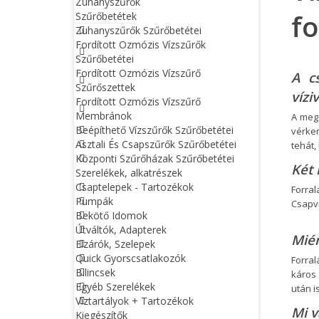
Zuhanyszűrők
f
Szűrőbetétek
Zuhanyszűrők Szűrőbetétei
Fordított Ozmózis Vízszűrők
Szűrőbetétei
Fordított Ozmózis Vízszűrő
A c
Szűrőszettek
vízi
Fordított Ozmózis Vízszűrő
Membránok
A megf
Beépíthető Vízszűrők Szűrőbetétei
vérker
Asztali És Csapszűrők Szűrőbetétei
tehát
Központi Szűrőházak Szűrőbetétei
Két
Szerelékek, alkatrészek
Csaptelepek - Tartozékok
Forral
Pumpák
Csapví
Bekötő Idomok
Útváltók, Adapterek
Miér
Elzárók, Szelepek
Quick Gyorscsatlakozók
Forra
Bilincsek
káros
Egyéb Szerelékek
után i
Víztartályok + Tartozékok
Mi v
Kiegészítők