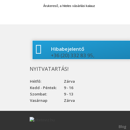
Árukereső, a hiteles vásárlási kalauz
Hibabejelentő
+36 (20) 332 83 95,
NYITVATARTÁS!
Hétfő:
Zárva
Kedd - Péntek:
9 - 16
Szombat:
9 - 13
Vasárnap
Zárva
Blog