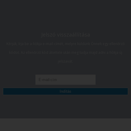
Jelszó visszaállítása
Kérjük, írja be a fiókja e-mail-címét, melyre küldünk Önnek egy ellenőrző
kódot. Az ellenőrző kód átvétele után meg tudja majd adni a fiókja új
jelszavát.
Indítás