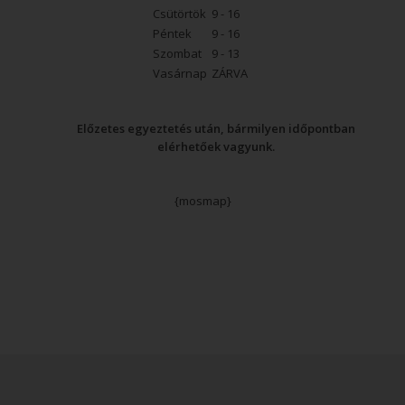
Csütörtök
9 - 16
Péntek
9 - 16
Szombat
9 - 13
Vasárnap
ZÁRVA
Előzetes egyeztetés után, bármilyen időpontban
elérhetőek vagyunk.
{mosmap}