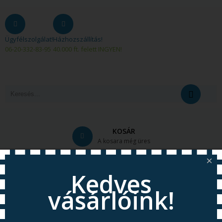
Ügyfélszolgálat!
Házhozszállítás!
06-20-332-83-95
40.000 ft. felett INGYEN!
KOSÁR
A kosara még üres
×
Kedves
vásárlóink!
© Free
Joomla! 3 Modules
- by
VinaGecko.com