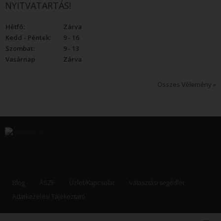
NYITVATARTÁS!
Hétfő:
Zárva
Kedd - Péntek:
9 - 16
Szombat:
9 - 13
Vasárnap
Zárva
Összes Vélemény »
Blog
ÁSZF
Üzlet/Kapcsolat
Választási segédlet
Adatkezelési Tájékoztató