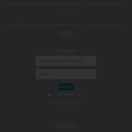
Üzletünk címe: 1191 Budapest Üllői út 216/5 // Telefonszámunk:
+36 (1)
790 06 01
Blog
ÁSZF
Üzlet/Kapcsolat
Választási segédlet
Adatkezelési Tájékoztató
Belépés
Belépés
Belépés
Emlékezzen rám
Elfelejtette jelszavát?
Regisztráció