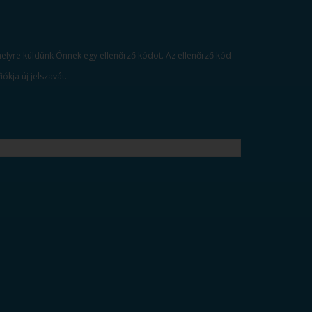
, melyre küldünk Önnek egy ellenőrző kódot. Az ellenőrző kód
ókja új jelszavát.
Indítás