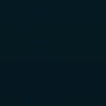
Bekötő idomok
Elzárók, szelepek
Útváltók, adapterek
Bilincsek
Quick gyorscsatlakozók
Egyéb szerelékek
Víztartályok + tartozékok
Kiegészítők
Beszerelés - Karbantartás
Szállítás - Termékek átvátele
Garancia - jótállás
Vásárlási információk