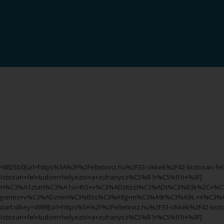
y=8825b0[url=https%3A%2F%2Feltetoviz.hu%2F33-cikkek%2F42-biztosan-fel
e=Biztosan+fel+tudom+helyezni+a+zuhanysz%C5%B1r%C5%91t+%3F]
=H%C3%A1ztart%C3%A1si+RO+v%C3%ADztiszt%C3%ADt%C3%B3k%2C+%C
gyenes+v%C3%ADzmin%C3%B5s%C3%A9g+m%C3%A9r%C3%A9s.+V%C3%ADz
start idkey=4989[url=https%3A%2F%2Feltetoviz.hu%2F33-cikkek%2F42-bizt
e=Biztosan+fel+tudom+helyezni+a+zuhanysz%C5%B1r%C5%91t+%3F]