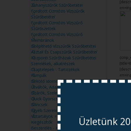
[desc
Zuhanyszűrők Szűrőbetétei
en+in
Fordított Ozmózis Vízszűrők
Szűrőbetétei
Fordított Ozmózis Vízszűrő
Szűrőszettek
Fordított Ozmózis Vízszűrő
Membránok
Beépíthető Vízszűrők Szűrőbetétei
Asztali És Csapszűrők Szűrőbetétei
{cmp_
Központi Szűrőházak Szűrőbetétei
[titl
Szerelékek, alkatrészek
[desc
Csaptelepek - Tartozékok
en+in
Pumpák
Bekötő Idomok
Útváltók, Adapterek
Elzárók, Szelepek
Quick Gyorscsatlakozók
Bilincsek
Egyéb Szerelékek
Víztartályok + Tartozékok
Üzletünk 20
Kiegészítők
Beszerelés - Karbantartás