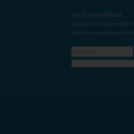
Jelszó visszaállítása
Kérjük, írja be a fiókja e-mail-címét
átvétele után meg tudja majd adni a fi