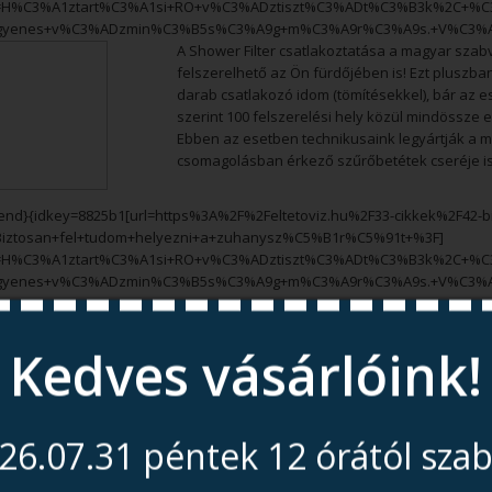
=H%C3%A1ztart%C3%A1si+RO+v%C3%ADztiszt%C3%ADt%C3%B3k%2C+%C
gyenes+v%C3%ADzmin%C3%B5s%C3%A9g+m%C3%A9r%C3%A9s.+V%C3%ADz
A Shower Filter csatlakoztatása a magyar szab
felszerelhető az Ön fürdőjében is! Ezt pluszba
darab csatlakozó idom (tömítésekkel), bár az 
szerint 100 felszerelési hely közül mindössze 
Ebben az esetben technikusaink legyártják a me
csomagolásban érkező szűrőbetétek cseréje i
end}{idkey=8825b1[url=https%3A%2F%2Feltetoviz.hu%2F33-cikkek%2F42-bi
e=Biztosan+fel+tudom+helyezni+a+zuhanysz%C5%B1r%C5%91t+%3F]
=H%C3%A1ztart%C3%A1si+RO+v%C3%ADztiszt%C3%ADt%C3%B3k%2C+%C
gyenes+v%C3%ADzmin%C3%B5s%C3%A9g+m%C3%A9r%C3%A9s.+V%C3%ADz
Kedves vásárlóink!
26.07.31 péntek 12 órától sza