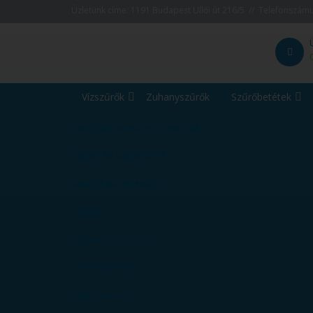
Üzletünk címe: 1191 Budapest Üllői út 216/5 // Telefonszám
Vízszűrők
Zuhanyszűrők
Szűrőbetétek
Fordított ozmózis víztisztítók
Asztali és Csapszűrők
Beépíthető vízszűrők
Akciók
Központi vízszűrők
Zuhanyszűrők
Szűrőbetétek