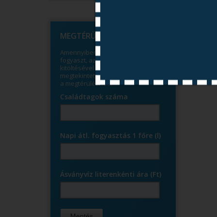
© Free
Joomla! 3 Modules
- by
VinaGecko.com
MEGTÉRÜLÉS KALKULÁTOR
Amennyiben jelenleg ásványvizet
fogyaszt, az alábbi mezők
kitöltésével böngészés közben a
megtekintett terméknél megjelenik
a megtérülési idő.
Részletek ...
Családtagok száma
Napi átl. fogyasztás 1 főre (l)
Ásványvíz literenkénti ára (Ft)