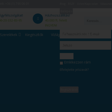
unk:
+36 (1) 790 06 01
Blog
ÁSZF
Üzlet/Kapcsolat
Választás
Belépés
Ügyfélszolgálat!
Házhozszállítás!
06-20-332-83-95
40.000 ft. felett
Belépés
INGYEN!
Szerelékek
Kiegészítők
Vízlágyítók
Beszerelés - Szerviz
Belépés
Emlékezzen rám
Elfelejtette jelszavát?
Regisztráció