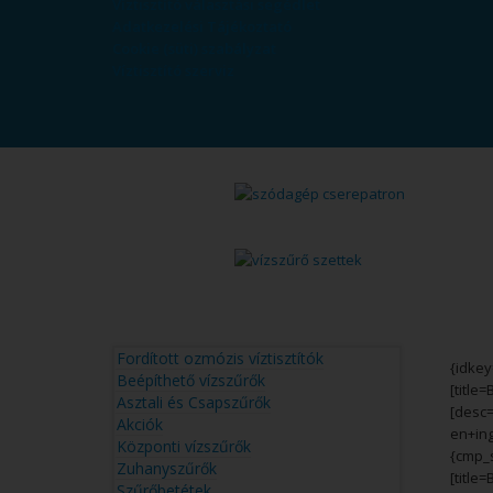
Víztisztító választási segédlet
Adatkezelési Tájékoztató
Cookie (süti) szabályzat
Víztisztító szerviz
© Free
Joomla! 3 Modules
- by
VinaGecko.com
Fordított ozmózis víztisztítók
{idke
Beépíthető vízszűrők
[titl
Asztali és Csapszűrők
[desc
Akciók
en+in
Központi vízszűrők
{cmp_
Zuhanyszűrők
[titl
Szűrőbetétek