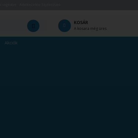
i segédlet
Adatkezelési Tájékoztató
KOSÁR
A kosara még üres
Akciók