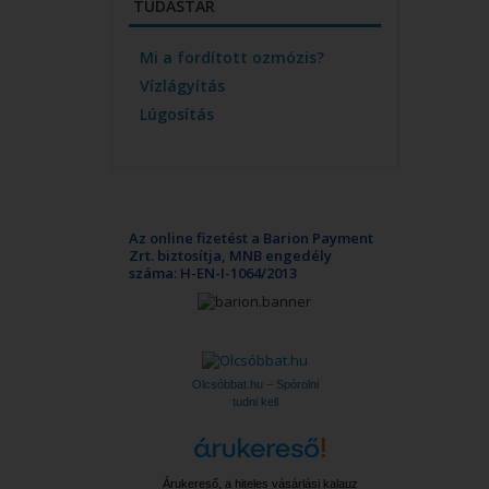
TUDÁSTÁR
Mi a fordított ozmózis?
Vízlágyítás
Lúgosítás
Az online fizetést a Barion Payment
Zrt. biztosítja, MNB engedély
száma: H-EN-I-1064/2013
Olcsóbbat.hu – Spórolni
tudni kell
Árukereső, a hiteles vásárlási kalauz