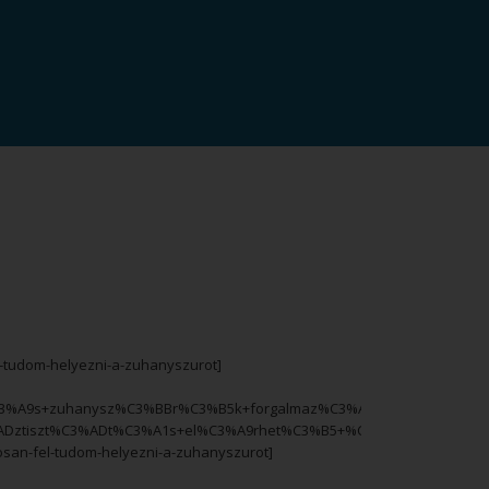
-tudom-helyezni-a-zuhanyszurot]
3%A9s+zuhanysz%C3%BBr%C3%B5k+forgalmaz%C3%A1sa.+Bp-
tiszt%C3%ADt%C3%A1s+el%C3%A9rhet%C3%B5+%C3%A1ron.+Eg%C3%A9
osan-fel-tudom-helyezni-a-zuhanyszurot]