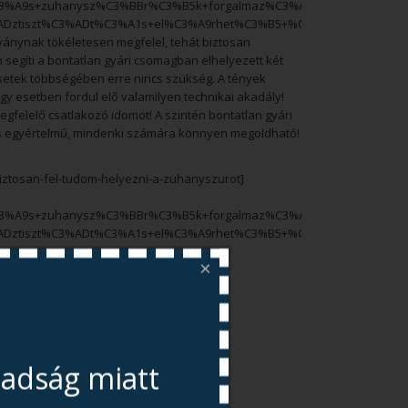
3%A9s+zuhanysz%C3%BBr%C3%B5k+forgalmaz%C3%A1sa.+Bp-
tiszt%C3%ADt%C3%A1s+el%C3%A9rhet%C3%B5+%C3%A1ron.+Eg%C3%A9
ványnak tökéletesen megfelel, tehát biztosan
n segíti a bontatlan gyári csomagban elhelyezett két
esetek többségében erre nincs szükség. A tények
egy esetben fordul elő valamilyen technikai akadály!
gfelelő csatlakozó idomot! A szintén bontatlan gyári
s egyértelmű, mindenki számára könnyen megoldható!
ztosan-fel-tudom-helyezni-a-zuhanyszurot]
3%A9s+zuhanysz%C3%BBr%C3%B5k+forgalmaz%C3%A1sa.+Bp-
tiszt%C3%ADt%C3%A1s+el%C3%A9rhet%C3%B5+%C3%A1ron.+Eg%C3%A9
×
badság miatt