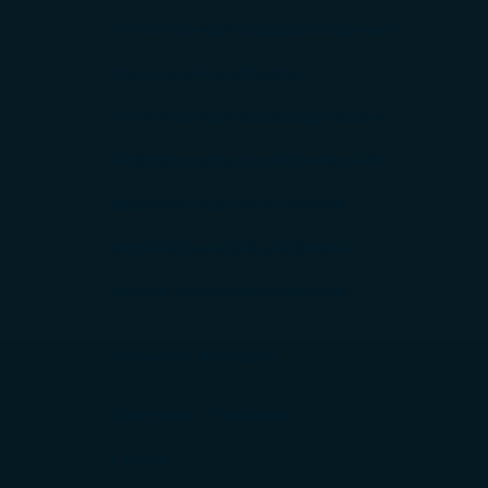
Fordított ozmózis vízszűrők szűrőbetétei
Zuhanyszűrők szűrőbetétei
Fordított ozmózis vízszűrő szűrőszettek
Fordított ozmózis vízszűrő membránok
Beépíthető vízszűrők szűrőbetétei
Asztali és Csapszűrők szűrőbetétei
Központi szűrőházak szűrőbetétei
Szerelékek, alkatrészek
Csaptelepek - Tartozékok
Pumpák