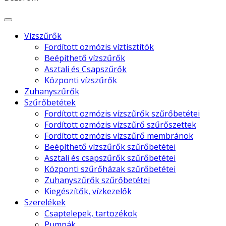
Vízszűrők
Fordított ozmózis víztisztítók
Beépíthető vízszűrők
Asztali és Csapszűrők
Központi vízszűrők
Zuhanyszűrők
Szűrőbetétek
Fordított ozmózis vízszűrők szűrőbetétei
Fordított ozmózis vízszűrő szűrőszettek
Fordított ozmózis vízszűrő membránok
Beépíthető vízszűrők szűrőbetétei
Asztali és csapszűrők szűrőbetétei
Központi szűrőházak szűrőbetétei
Zuhanyszűrők szűrőbetétei
Kiegészítők, vízkezelők
Szerelékek
Csaptelepek, tartozékok
Pumpák