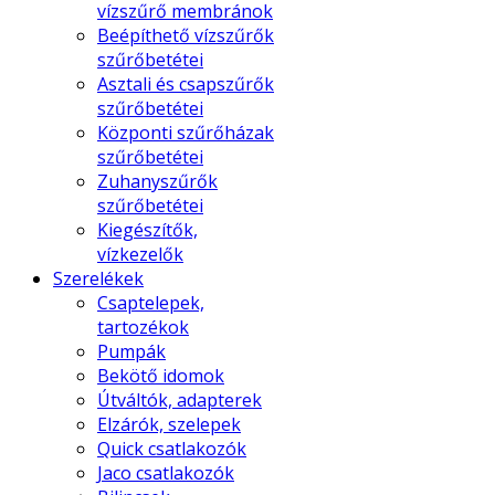
vízszűrő membránok
Beépíthető vízszűrők
szűrőbetétei
Asztali és csapszűrők
szűrőbetétei
Központi szűrőházak
szűrőbetétei
Zuhanyszűrők
szűrőbetétei
Kiegészítők,
vízkezelők
Szerelékek
Csaptelepek,
tartozékok
Pumpák
Bekötő idomok
Útváltók, adapterek
Elzárók, szelepek
Quick csatlakozók
Jaco csatlakozók