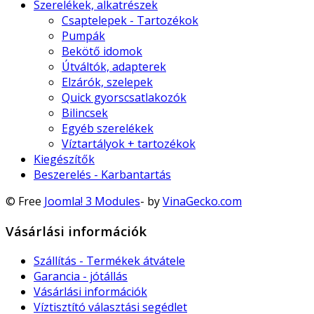
Szerelékek, alkatrészek
Csaptelepek - Tartozékok
Pumpák
Bekötő idomok
Útváltók, adapterek
Elzárók, szelepek
Quick gyorscsatlakozók
Bilincsek
Egyéb szerelékek
Víztartályok + tartozékok
Kiegészítők
Beszerelés - Karbantartás
© Free
Joomla! 3 Modules
- by
VinaGecko.com
Vásárlási információk
Szállítás - Termékek átvátele
Garancia - jótállás
Vásárlási információk
Víztisztító választási segédlet