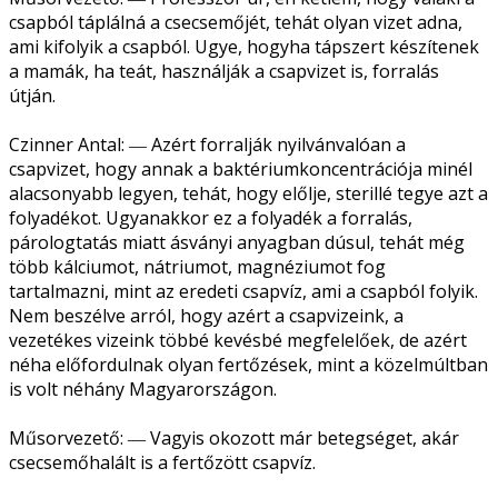
csapból táplálná a csecsemőjét, tehát olyan vizet adna,
ami kifolyik a csapból. Ugye, hogyha tápszert készítenek
a mamák, ha teát, használják a csapvizet is, forralás
útján.
Czinner Antal: ― Azért forralják nyilvánvalóan a
csapvizet, hogy annak a baktériumkoncentrációja minél
alacsonyabb legyen, tehát, hogy előlje, sterillé tegye azt a
folyadékot. Ugyanakkor ez a folyadék a forralás,
párologtatás miatt ásványi anyagban dúsul, tehát még
több kálciumot, nátriumot, magnéziumot fog
tartalmazni, mint az eredeti csapvíz, ami a csapból folyik.
Nem beszélve arról, hogy azért a csapvizeink, a
vezetékes vizeink többé kevésbé megfelelőek, de azért
néha előfordulnak olyan fertőzések, mint a közelmúltban
is volt néhány Magyarországon.
Műsorvezető: ― Vagyis okozott már betegséget, akár
csecsemőhalált is a fertőzött csapvíz.