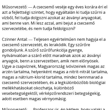
Műsorvezető: ― A csecsemő veséje egy éves korára éri el
azt a fejlettségi szintet, hogy egyáltalán ki tudja szűrni a
vízből, fel tudja dolgozni azokat az ásványi anyagokat,
ami benne van. Mi lesz azzal, ami bejut a csecsemő
szervezetébe, és nem tudja feldolgozni?
Czinner Antal: ― Teljesen egyértelműen nem hagyja el a
csecsemő szervezetét, és lerakódik. Egy szűrőre
gondoljunk. A szűrő szűrőfunkciója gyenge,
nyilvánvalóan a szárő előtt maradnak azok az ásványi
anyagok, benn a szervezetben, amik nem előnyösek.
Ugye a csapvíznek, Magyarország ivóvizeinek magas az
arzén tartalma, helyenként magas a nitrit-nitrát tartalma,
magas a nátrium-klorid tartalma, mindez bennmarad a
csecsemő szervezetében, és a legkülönbözőbb biológiai
mellékhatásokat okozhatja, különböző
vesebetegségektől, vérképzőrendszeri betegségekig,
adott esetben magas vérnyomásig.
Műsorvezető: ― Professzor úr, én kétlem, hogy valaki a