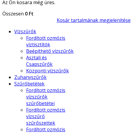
Az Ön kosara még üres.
Összesen
0 Ft
Kosár tartalmának megjelenítése
Vízszűrők
Fordított ozmózis
víztisztítók
Beépíthető vízszűrők
Asztali és
Csapszűrők
Központi vízszűrők
Zuhanyszűrők
Szűrőbetétek
Fordított ozmózis
vízszűrők
szűrőbetétei
Fordított ozmózis
vízszűrő
szűrőszettek
Fordított ozmózis