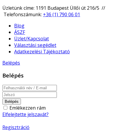
Üzletünk címe: 1191 Budapest Üllői út 216/5 //
Telefonszámunk:
+36 (1) 790 06 01
Blog
ÁSZF
Üzlet/Kapcsolat
Választási segédlet
Adatkezelési Tájékoztató
Belépés
Belépés
Belépés
Emlékezzen rám
Elfelejtette jelszavát?
Regisztráció