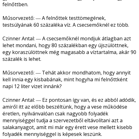
felnőttben.
Műsorvezető: ― A felnőttek testtömegének,
testsúlyának 60 százaléka víz. A csecsemőknél ez több.
Czinner Antal: ― A csecsemőknél mondjuk átlagban azt
lehet mondani, hogy 80 százalékban egy újszülöttnek,
egy koraszülöttnek még magasabb a víztartalma, akár 90
százalék is lehet.
Műsorvezető: ― Tehát akkor mondhatom, hogy annyit
kell innia egy kisbabának, mint hogyha mi felnőttként
napi 12 liter vizet innánk?
Czinner Antal: ― Ez pontosan így van, és ez abból adódik,
amiről itt az előbb beszéltünk, hogy a vese működése
éretlen, nyilvánvalóan csak nagyobb folyadék
mennyiséggel tudja a szervezetből eltávolítani azt a
salakanyagot, amit mi már egy érett vese mellett kisebb
folyadék mennyiséggel is képesek leszünk.