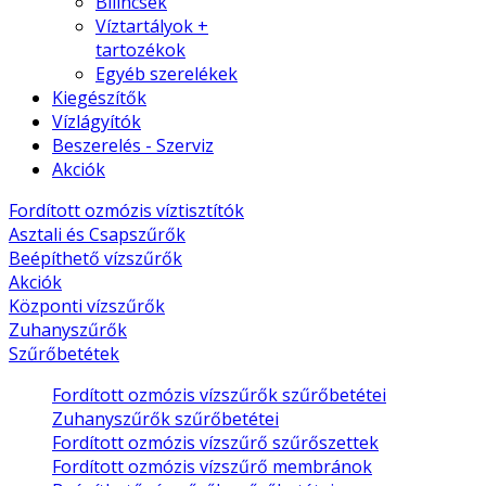
Bilincsek
Víztartályok +
tartozékok
Egyéb szerelékek
Kiegészítők
Vízlágyítók
Beszerelés - Szerviz
Akciók
Fordított ozmózis víztisztítók
Asztali és Csapszűrők
Beépíthető vízszűrők
Akciók
Központi vízszűrők
Zuhanyszűrők
Szűrőbetétek
Fordított ozmózis vízszűrők szűrőbetétei
Zuhanyszűrők szűrőbetétei
Fordított ozmózis vízszűrő szűrőszettek
Fordított ozmózis vízszűrő membránok