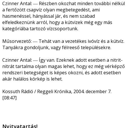
Czinner Antal: ― Részben okozhat minden további nélkül
a fertőzött csapvíz olyan megbetegedést, ami
hasmenéssel, hányással jár, és nem szabad
elfeledkeznünk arról, hogy a kútvizek még egy más
kategóriába tartozó vízcsoportunk.
Műsorvezető: ― Tehát van a vezetékes ivóvíz és a kútvíz.
Tanyákra gondoljunk, vagy félreeső településekre.
Czinner Antal: ― Így van. Ezeknek adott esetben a nitrit-
nitrát tartalma olyan magas lehet, hogy ez még vérképző
rendszeri betegséget is képes okozni, és adott esetben
akár halálos kórkép is lehet.
Kossuth Rádió / Reggeli Krónika, 2004. december 7.
[08:47]
Nyitvatartás!