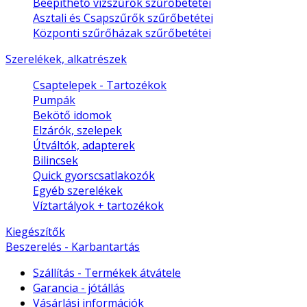
Beépíthető vízszűrők szűrőbetétei
Asztali és Csapszűrők szűrőbetétei
Központi szűrőházak szűrőbetétei
Szerelékek, alkatrészek
Csaptelepek - Tartozékok
Pumpák
Bekötő idomok
Elzárók, szelepek
Útváltók, adapterek
Bilincsek
Quick gyorscsatlakozók
Egyéb szerelékek
Víztartályok + tartozékok
Kiegészítők
Beszerelés - Karbantartás
Szállítás - Termékek átvátele
Garancia - jótállás
Vásárlási információk