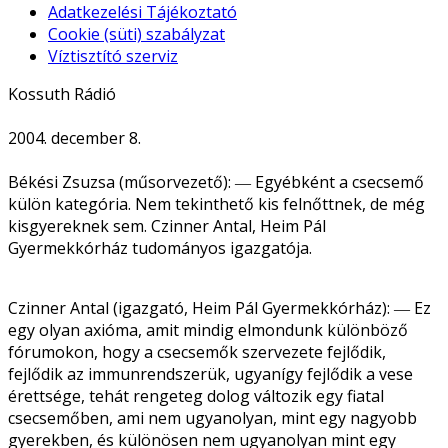
Adatkezelési Tájékoztató
Cookie (süti) szabályzat
Víztisztító szerviz
Kossuth Rádió
2004. december 8.
Békési Zsuzsa (műsorvezető): ― Egyébként a csecsemő
külön kategória. Nem tekinthető kis felnőttnek, de még
kisgyereknek sem. Czinner Antal, Heim Pál
Gyermekkórház tudományos igazgatója.
Czinner Antal (igazgató, Heim Pál Gyermekkórház): ― Ez
egy olyan axióma, amit mindig elmondunk különböző
fórumokon, hogy a csecsemők szervezete fejlődik,
fejlődik az immunrendszerük, ugyanígy fejlődik a vese
érettsége, tehát rengeteg dolog változik egy fiatal
csecsemőben, ami nem ugyanolyan, mint egy nagyobb
gyerekben, és különösen nem ugyanolyan mint egy