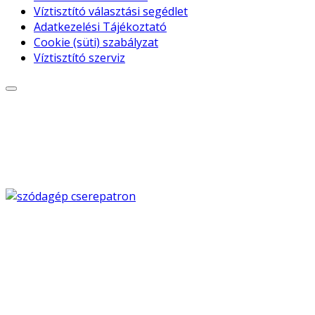
Víztisztító választási segédlet
Adatkezelési Tájékoztató
Cookie (süti) szabályzat
Víztisztító szerviz
© Free
Joomla! 3 Modules
- by
VinaGecko.com