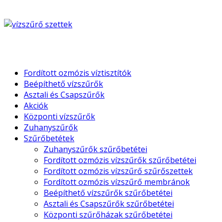
Fordított ozmózis víztisztítók
Beépíthető vízszűrők
Asztali és Csapszűrők
Akciók
Központi vízszűrők
Zuhanyszűrők
Szűrőbetétek
Zuhanyszűrők szűrőbetétei
Fordított ozmózis vízszűrők szűrőbetétei
Fordított ozmózis vízszűrő szűrőszettek
Fordított ozmózis vízszűrő membránok
Beépíthető vízszűrők szűrőbetétei
Asztali és Csapszűrők szűrőbetétei
Központi szűrőházak szűrőbetétei