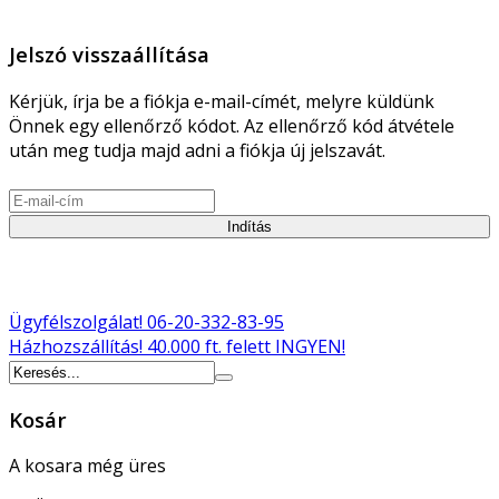
Jelszó visszaállítása
Kérjük, írja be a fiókja e-mail-címét, melyre küldünk
Önnek egy ellenőrző kódot. Az ellenőrző kód átvétele
után meg tudja majd adni a fiókja új jelszavát.
Indítás
Ügyfélszolgálat!
06-20-332-83-95
Házhozszállítás!
40.000 ft. felett INGYEN!
Kosár
A kosara még üres