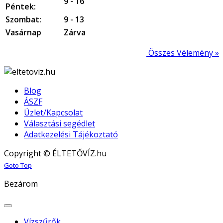
9 - 16
Péntek:
Szombat:
9 - 13
Vasárnap
Zárva
Összes Vélemény »
Blog
ÁSZF
Üzlet/Kapcsolat
Választási segédlet
Adatkezelési Tájékoztató
Copyright © ÉLTETŐVÍZ.hu
Joomla! 3 Templates
Goto Top
Bezárom
Vízszűrők