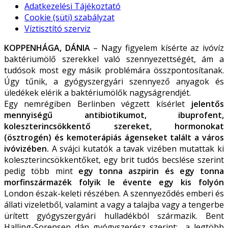
Adatkezelési Tájékoztató
Cookie (süti) szabályzat
Víztisztító szerviz
KOPPENHÁGA, DÁNIA
– Nagy figyelem kísérte az ivóvíz
baktériumölő szerekkel való szennyezettségét, ám a
tudósok most egy másik problémára összpontosítanak.
Úgy tűnik, a gyógyszergyári szennyező anyagok és
üledékek elérik a baktériumölők nagyságrendjét.
Egy nemrégiben Berlinben végzett kísérlet
jelentős
mennyiségű antibiotikumot, ibuprofent,
koleszterincsökkentő szereket, hormonokat
(ösztrogén) és kemoterápiás ágenseket talált a város
ivóvizében.
A svájci kutatók a tavak vizében mutattak ki
koleszterincsökkentőket, egy brit tudós becslése szerint
pedig több mint
egy tonna aszpirin és egy tonna
morfinszármazék folyik le évente egy kis folyón
London észak-keleti részében. A szennyeződés emberi és
állati vizeletből, valamint a vagy a talajba vagy a tengerbe
ürített gyógyszergyári hulladékból származik. Bent
Halling-Sorensen dán gyógyszerész szerint: „a legtöbb