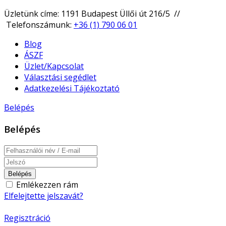
Üzletünk címe: 1191 Budapest Üllői út 216/5 //
Telefonszámunk:
+36 (1) 790 06 01
Blog
ÁSZF
Üzlet/Kapcsolat
Választási segédlet
Adatkezelési Tájékoztató
Belépés
Belépés
Belépés
Emlékezzen rám
Elfelejtette jelszavát?
Regisztráció