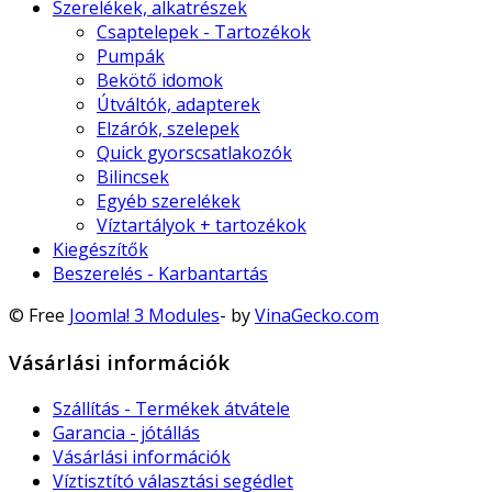
Szerelékek, alkatrészek
Csaptelepek - Tartozékok
Pumpák
Bekötő idomok
Útváltók, adapterek
Elzárók, szelepek
Quick gyorscsatlakozók
Bilincsek
Egyéb szerelékek
Víztartályok + tartozékok
Kiegészítők
Beszerelés - Karbantartás
© Free
Joomla! 3 Modules
- by
VinaGecko.com
Vásárlási információk
Szállítás - Termékek átvátele
Garancia - jótállás
Vásárlási információk
Víztisztító választási segédlet