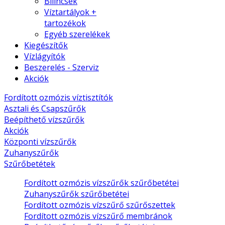
Bilincsek
Víztartályok +
tartozékok
Egyéb szerelékek
Kiegészítők
Vízlágyítók
Beszerelés - Szerviz
Akciók
Fordított ozmózis víztisztítók
Asztali és Csapszűrők
Beépíthető vízszűrők
Akciók
Központi vízszűrők
Zuhanyszűrők
Szűrőbetétek
Fordított ozmózis vízszűrők szűrőbetétei
Zuhanyszűrők szűrőbetétei
Fordított ozmózis vízszűrő szűrőszettek
Fordított ozmózis vízszűrő membránok