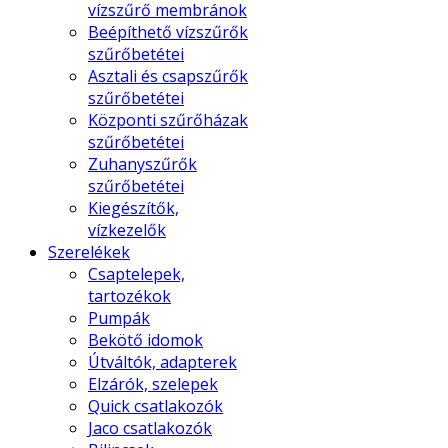
vízszűrő membránok
Beépíthető vízszűrők
szűrőbetétei
Asztali és csapszűrők
szűrőbetétei
Központi szűrőházak
szűrőbetétei
Zuhanyszűrők
szűrőbetétei
Kiegészítők,
vízkezelők
Szerelékek
Csaptelepek,
tartozékok
Pumpák
Bekötő idomok
Útváltók, adapterek
Elzárók, szelepek
Quick csatlakozók
Jaco csatlakozók