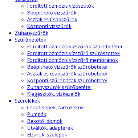
Fordított ozmózis víztisztítók
Beépíthető vízszűrők
Asztali és Csapszűrők
Központi vízszűrők
Zuhanyszűrők
Szűrőbetétek
Fordított ozmózis vízszűrők szűrőbetétei
Fordított ozmózis vízszűrő szűrőszettek
Fordított ozmózis vízszűrő membránok
Beépíthető vízszűrők szűrőbetétei
Asztali és csapszűrők szűrőbetétei
Központi szűrőházak szűrőbetétei
Zuhanyszűrők szűrőbetétei
Kiegészítők, vízkezelők
Szerelékek
Csaptelepek, tartozékok
Pumpák
Bekötő idomok
Útváltók, adapterek
Elzárók, szelepek