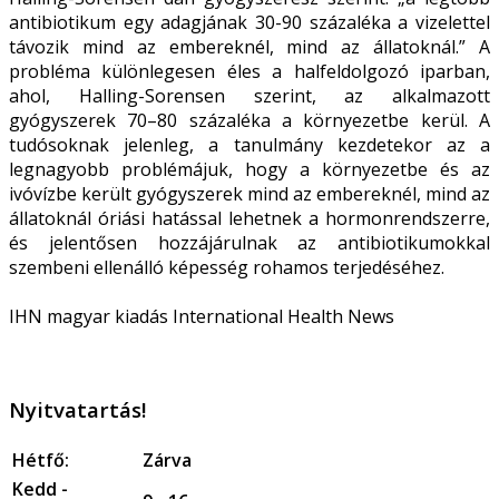
antibiotikum egy adagjának 30-90 százaléka a vizelettel
távozik mind az embereknél, mind az állatoknál.” A
probléma különlegesen éles a halfeldolgozó iparban,
ahol, Halling-Sorensen szerint, az alkalmazott
gyógyszerek 70–80 százaléka a környezetbe kerül. A
tudósoknak jelenleg, a tanulmány kezdetekor az a
legnagyobb problémájuk, hogy a környezetbe és az
ivóvízbe került gyógyszerek mind az embereknél, mind az
állatoknál óriási hatással lehetnek a hormonrendszerre,
és jelentősen hozzájárulnak az antibiotikumokkal
szembeni ellenálló képesség rohamos terjedéséhez.
IHN magyar kiadás International Health News
Nyitvatartás!
Hétfő:
Zárva
Kedd -