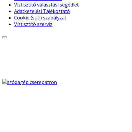
Víztisztító választási segédlet
Adatkezelési Tájékoztató
Cookie (süti) szabályzat
Víztisztító szerviz
© Free
Joomla! 3 Modules
- by
VinaGecko.com