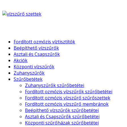
Fordított ozmózis víztisztítók
Beépíthető vízszűrők
Asztali és Csapszűrők
Akciók
Központi vízszűrők
Zuhanyszűrők
Szűrőbetétek
Zuhanyszűrők szűrőbetétei
Fordított ozmózis vízszűrők szűrőbetétei
Fordított ozmózis vízszűrő szűrőszettek
Fordított ozmózis vízszűrő membránok
Beépíthető vízszűrők szűrőbetétei
Asztali és Csapszűrők szűrőbetétei
Központi szűrőházak szűrőbetétei