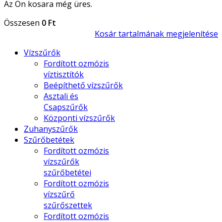
Az Ön kosara még üres.
Összesen
0 Ft
Kosár tartalmának megjelenítése
Vízszűrők
Fordított ozmózis
víztisztítók
Beépíthető vízszűrők
Asztali és
Csapszűrők
Központi vízszűrők
Zuhanyszűrők
Szűrőbetétek
Fordított ozmózis
vízszűrők
szűrőbetétei
Fordított ozmózis
vízszűrő
szűrőszettek
Fordított ozmózis