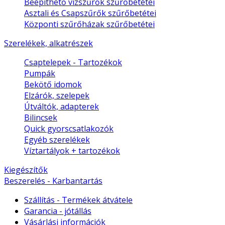
Beépíthető vízszűrők szűrőbetétei
Asztali és Csapszűrők szűrőbetétei
Központi szűrőházak szűrőbetétei
Szerelékek, alkatrészek
Csaptelepek - Tartozékok
Pumpák
Bekötő idomok
Elzárók, szelepek
Útváltók, adapterek
Bilincsek
Quick gyorscsatlakozók
Egyéb szerelékek
Víztartályok + tartozékok
Kiegészítők
Beszerelés - Karbantartás
Szállítás - Termékek átvátele
Garancia - jótállás
Vásárlási információk