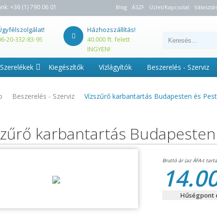
unk:
+36 (1) 790 06 01
Blog
ÁSZF
Üzlet/Kapcsolat
Választás
Ügyfélszolgálat!
Házhozszállítás!
06-20-332-83-95
40.000 ft. felett
INGYEN!
Szerelékek
Kiegészítők
Vízlágyítók
Beszerelés - Szerviz
p
Beszerelés - Szerviz
Vízszűrő karbantartás Budapesten és Pe
szűrő karbantartás Budapeste
14.00
Hűségpont é