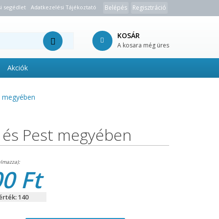
i segédlet
Adatkezelési Tájékoztató
Belépés
Regisztráció
KOSÁR
A kosara még üres
Akciók
st megyében
n és Pest megyében
0 Ft
rték: 140