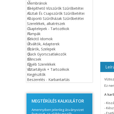
Membránok
Beépíthető Vízszűrők Szűrőbetétei
Asztali És Csapszűrők Szűrőbetétei
Központi Szűrőházak Szűrőbetétei
Szerelékek, alkatrészek
Csaptelepek - Tartozékok
Pumpák
Bekötő Idomok
Útváltók, Adapterek
Elzárók, Szelepek
Quick Gyorscsatlakozók
Bilincsek
Egyéb Szerelékek
Leír
Víztartályok + Tartozékok
Kiegészítők
Víztis
Beszerelés - Karbantartás
© Free
Joomla! 3 Modules
- by
VinaGecko.com
Ez nem
A kar
MEGTÉRÜLÉS KALKULÁTOR
- Kisz
- Kész
Amennyiben jelenleg ásványvizet
- Ese
fogyaszt, az alábbi mezők