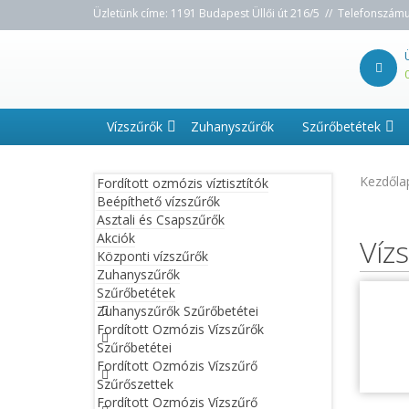
Üzletünk címe: 1191 Budapest Üllői út 216/5 // Telefonszám
Vízszűrők
Zuhanyszűrők
Szűrőbetétek
Kezdőla
Fordított ozmózis víztisztítók
Beépíthető vízszűrők
Asztali és Csapszűrők
Akciók
Víz
Központi vízszűrők
Zuhanyszűrők
Szűrőbetétek
Zuhanyszűrők Szűrőbetétei
Fordított Ozmózis Vízszűrők
Szűrőbetétei
Fordított Ozmózis Vízszűrő
Szűrőszettek
Fordított Ozmózis Vízszűrő