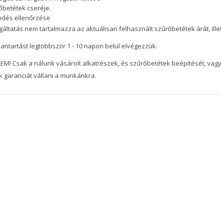
őbetétek cseréje.
ödés ellenőrzése
gáltatás nem tartalmazza az aktuálisan felhasznált szűrőbetétek árát, ill
antartást legtöbbször 1 - 10 napon belül elvégezzük.
EM! Csak a nálunk vásárolt alkatrészek, és szűrőbetétek beépítését, vagy
k garanciát vállani a munkánkra.