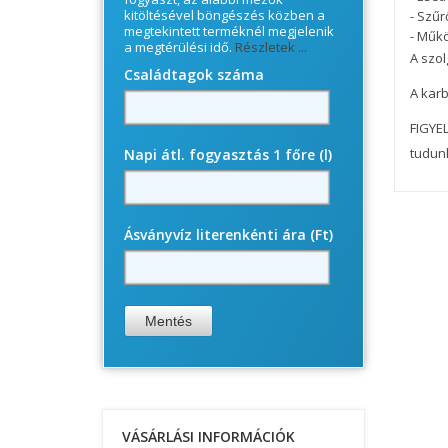
kitöltésével böngészés közben a
- Szűr
megtekintett terméknél megjelenik
- Műk
a megtérülési idő.
Részletek ...
A szol
Családtagok száma
A karb
FIGYEL
tudun
Napi átl. fogyasztás 1 főre (l)
Ásványvíz literenkénti ára (Ft)
VÁSÁRLÁSI INFORMÁCIÓK