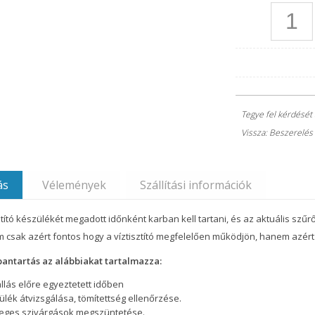
Tegye fel kérdését
Vissza: Beszerelés 
ás
Vélemények
Szállítási információk
ztító készülékét megadott időnként karban kell tartani, és az aktuális szűrő
 csak azért fontos hogy a víztisztító megfelelően működjön, hanem azért
bantartás az alábbiakat tartalmazza:
állás előre egyeztetett időben
ülék átvizsgálása, tömítettség ellenőrzése.
tleges szivárgások megszüntetése.