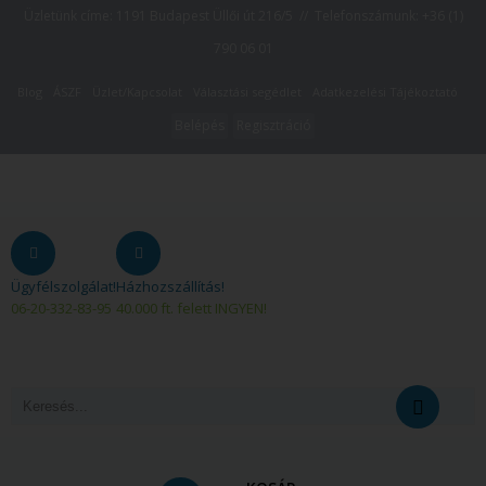
Üzletünk címe: 1191 Budapest Üllői út 216/5 // Telefonszámunk:
+36 (1)
790 06 01
Blog
ÁSZF
Üzlet/Kapcsolat
Választási segédlet
Adatkezelési Tájékoztató
Belépés
Regisztráció
Ügyfélszolgálat!
Házhozszállítás!
06-20-332-83-95
40.000 ft. felett INGYEN!