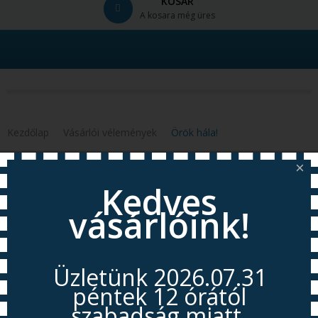
KOSÁR
A kosara még üres
© Free
Joomla! 3 Modules
- by
VinaGecko.com
Kezdőlap
Vásárlói vélemények
Örök hála!
×
Kedves
ÖRÖK HÁLA!
vásárlóink!
{idkey=4048b0[url=https%3A%2F%2Feltetoviz.hu%2Fvasarloi-
velemenyek%2F392-orok-hala]
[title=%C3%96r%C3%B6k+h%C3%A1la%21][desc=]}{cmp_start
idkey=6876[url=https%3A%2F%2Feltetoviz.hu%2Fvasarloi-
Üzletünk 2026.07.31
velemenyek%2F392-orok-hala]
péntek 12 órától
[title=%C3%96r%C3%B6k+h%C3%A1la%21][desc=]}
szabadság miatt
Nagyon köszönöm a lányom nevében is a sok hasznos tanácsot.