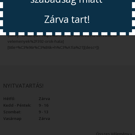
Úgy néz ki a szűrővel elviselhető lesz számára a zuhanyozás.
A bőrgyógyász is elismerte a javulást, bár nem hitt benne hogy
Zárva tart!
segíthet.
{cmp_end}
{idkey=4048b1[url=https%3A%2F%2Feltetoviz.hu%2Fvasarloi-
Nyitás 2026.08.11
velemenyek%2F392-orok-hala]
[title=%C3%96r%C3%B6k+h%C3%A1la%21][desc=]}
NYITVATARTÁS!
Hétfő:
Zárva
Kedd - Péntek:
9 - 16
Szombat:
9 - 13
Vasárnap
Zárva
Összes Vélemény »