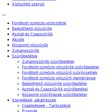
Víztisztító szerviz
Fordított ozmózis víztisztítók
Beépíthető vízszűrők
Asztali és Csapszűrők
Akciók
Központi vízszűrők
Zuhanyszűrők
Szűrőbetétek
Zuhanyszűrők szűrőbetétei
Fordított ozmózis vízszűrők szűrőbetétei
Fordított ozmózis vízszűrő szűrőszettek
Fordított ozmózis vízszűrő membránok
Beépíthető vízszűrők szűrőbetétei
Asztali és Csapszűrők szűrőbetétei
Központi szűrőházak szűrőbetétei
Szerelékek, alkatrészek
Csaptelepek - Tartozékok
Pumpák