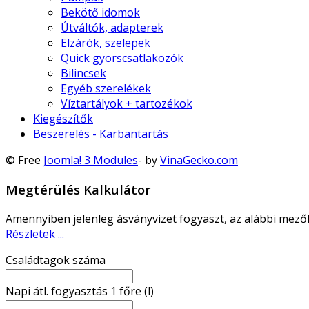
Bekötő idomok
Útváltók, adapterek
Elzárók, szelepek
Quick gyorscsatlakozók
Bilincsek
Egyéb szerelékek
Víztartályok + tartozékok
Kiegészítők
Beszerelés - Karbantartás
© Free
Joomla! 3 Modules
- by
VinaGecko.com
Megtérülés Kalkulátor
Amennyiben jelenleg ásványvizet fogyaszt, az alábbi mező
Részletek ...
Családtagok száma
Napi átl. fogyasztás 1 főre (l)