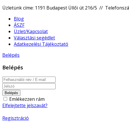
Üzletünk címe: 1191 Budapest Üllői út 216/5 // Telefons
Blog
ÁSZF
Üzlet/Kapcsolat
Választási segédlet
Adatkezelési Tájékoztató
Belépés
Belépés
Belépés
Emlékezzen rám
Elfelejtette jelszavát?
Regisztráció