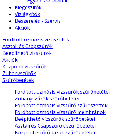
Egyéb szerelékek
Kiegészítők
Vízlágyítók
Beszerelés - Szerviz
Akciók
Fordított ozmózis víztisztítók
Asztali és Csapszűrők
Beépíthető vízszűrők
Akciók
Központi vízszűrők
Zuhanyszűrők
Szűrőbetétek
Fordított ozmózis vízszűrők szűrőbetétei
Zuhanyszűrők szűrőbetétei
Fordított ozmózis vízszűrő szűrőszettek
Fordított ozmózis vízszűrő membránok
Beépíthető vízszűrők szűrőbetétei
Asztali és Csapszűrők szűrőbetétei
Központi szűrőházak szűrőbetétei