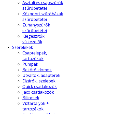
Asztali és csapszűrők
szűrőbetétei
Központi szűrőházak
szűrőbetétei
Zuhanyszűrők
szűrőbetétei
Kiegészítők,
vízkezelők
Szerelékek
Csaptelepek,
tartozékok
Pumpák
Bekötő idomok
Útváltók, adapterek
Elzárók, szelepek
Quick csatlakozók
Jaco csatlakozók
Bilincsek
Víztartályok +
tartozékok