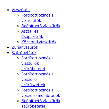
Vízszűrők
Fordított ozmózis
víztisztítók
Beépíthető vízszűrők
Asztali és
Csapszűrők
Központi vízszűrők
Zuhanyszűrők
Szűrőbetétek
Fordított ozmózis
vízszűrők
szűrőbetétei
Fordított ozmózis
vízszűrő
szűrőszettek
Fordított ozmózis
vízszűrő membránok
Beépíthető vízszűrők
szűrőbetétei