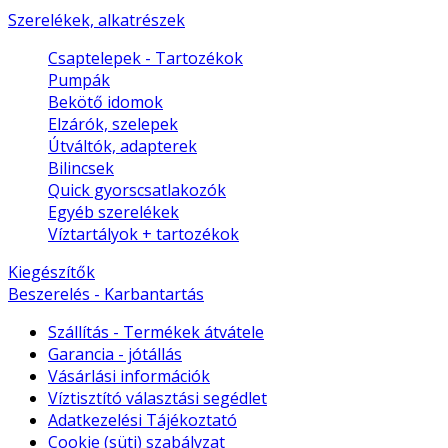
Szerelékek, alkatrészek
Csaptelepek - Tartozékok
Pumpák
Bekötő idomok
Elzárók, szelepek
Útváltók, adapterek
Bilincsek
Quick gyorscsatlakozók
Egyéb szerelékek
Víztartályok + tartozékok
Kiegészítők
Beszerelés - Karbantartás
Szállítás - Termékek átvátele
Garancia - jótállás
Vásárlási információk
Víztisztító választási segédlet
Adatkezelési Tájékoztató
Cookie (süti) szabályzat