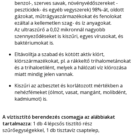
benzol-, szerves savak, növényvédőszereket -
peszticidek- és egyéb vegyszerek) 98%-át, oldott
gázokat, műtrágyaszármazékokat és fenolokat
ezáltal a kellemetlen szag- és íz anyagokat.
Az ultraszűrő a 0,02 mikronnál nagyobb
szennyeződéseket is kiszűri, egyes vírusokat, és
baktériumokat is.
Eltávolítja a szabad és kötött aktív klórt,
klórszármazékokat, pl. a rákkeltő trihalometánokat
és a trihaloetilént, melyek a hálózati víz klórozása
miatt mindig jelen vannak.
Kiszűri az azbesztet és korlátozott mértékben a
nehézfémeket (ólmot, vasat, mangánt, molibdént,
kadmiumot) is.
A víztisztító berendezés csomagja az alábbiakat
tartalmazza:
1 db 4 lépcsős tisztító rész
szűrőegységekkel, 1 db tisztavíz csaptelep,