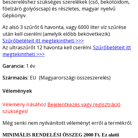
beszereléshez szükséges szerelékek (cső, bekötöidom,
főelzáró golyóscsap) és részletes, magyar nyelvű
Gépkönyv.
Az alsó 3 szűrőt 6 havonta, vagy 6000 liter víz szűrése
után kell cserélni (amelyik előbb bekövetkezik).
Szűrőbetéteit itt megtekintheti >>>
Az ultraszűrőt 12 havonta kell cserélni.
Szűrőbetéteit itt
megtekintheti >>>
Garancia:
1 év
Származás:
EU (Magyarországi összeszerelés)
Vélemények
Vélemény írásához
Bejelentkezés vagy regisztráció
szükséges!
Még senki nem nyilvánított véleményt erről a termékről.
MINIMÁLIS RENDELÉSI ÖSSZEG 2000 Ft. Ez alatti