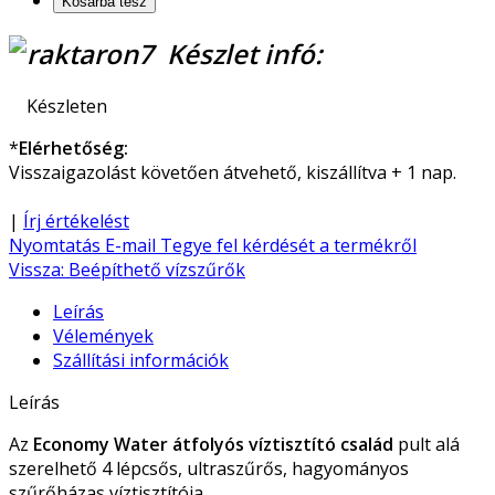
Készlet infó:
Készleten
*
Elérhetőség:
Visszaigazolást követően átvehető, kiszállítva + 1 nap.
|
Írj értékelést
Nyomtatás
E-mail
Tegye fel kérdését a termékről
Vissza: Beépíthető vízszűrők
Leírás
Vélemények
Szállítási információk
Leírás
Az
Economy Water átfolyós víztisztító család
pult alá
szerelhető 4 lépcsős, ultraszűrős, hagyományos
szűrőházas víztisztítója.