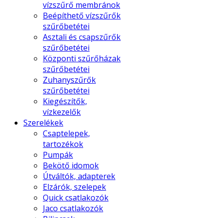
vízszűrő membránok
Beépíthető vízszűrők
szűrőbetétei
Asztali és csapszűrők
szűrőbetétei
Központi szűrőházak
szűrőbetétei
Zuhanyszűrők
szűrőbetétei
Kiegészítők,
vízkezelők
Szerelékek
Csaptelepek,
tartozékok
Pumpák
Bekötő idomok
Útváltók, adapterek
Elzárók, szelepek
Quick csatlakozók
Jaco csatlakozók