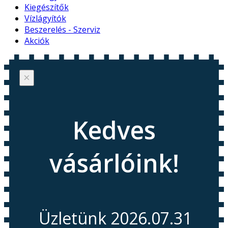
Kiegészítők
Vízlágyítók
Beszerelés - Szerviz
Akciók
×
Kedves
vásárlóink!
Üzletünk 2026.07.31