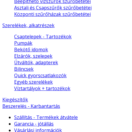
Beépíthető vízszűrők szűrőbetétei
Asztali és Csapszűrők szűrőbetétei
Központi szűrőházak szűrőbetétei
Szerelékek, alkatrészek
Csaptelepek - Tartozékok
Pumpák
Bekötő idomok
Elzárók, szelepek
Útváltók, adapterek
Bilincsek
Quick gyorscsatlakozók
Egyéb szerelékek
Víztartályok + tartozékok
Kiegészítők
Beszerelés - Karbantartás
Szállítás - Termékek átvátele
Garancia - jótállás
Vásárlási információk