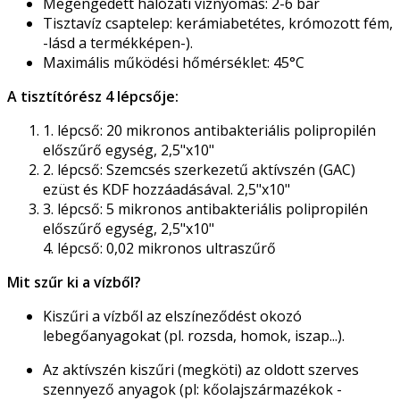
Megengedett hálózati víznyomás: 2-6 bar
Tisztavíz csaptelep: kerámiabetétes, krómozott fém,
-lásd a termékképen-).
Maximális működési hőmérséklet: 45°C
A tisztítórész 4 lépcsője:
1. lépcső: 20 mikronos antibakteriális polipropilén
előszűrő egység, 2,5"x10"
2. lépcső: Szemcsés szerkezetű aktívszén (GAC)
ezüst és KDF hozzáadásával. 2,5"x10"
3. lépcső: 5 mikronos antibakteriális polipropilén
előszűrő egység, 2,5"x10"
4. lépcső: 0,02 mikronos ultraszűrő
Mit szűr ki a vízből?
Kiszűri a vízből az elszíneződést okozó
lebegőanyagokat (pl. rozsda, homok, iszap...).
Az aktívszén kiszűri (megköti) az oldott szerves
szennyező anyagok (pl: kőolajszármazékok -