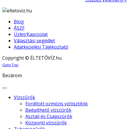
Blog
ÁSZF
Üzlet/Kapcsolat
Választási segédlet
Adatkezelési Tájékoztató
Copyright © ÉLTETŐVÍZ.hu
Joomla! 3 Templates
Goto Top
Bezárom
Vízszűrők
Fordított ozmózis víztisztítók
Beépíthető vízszűrők
Asztali és Csapszűrők
Központi vízszűrők