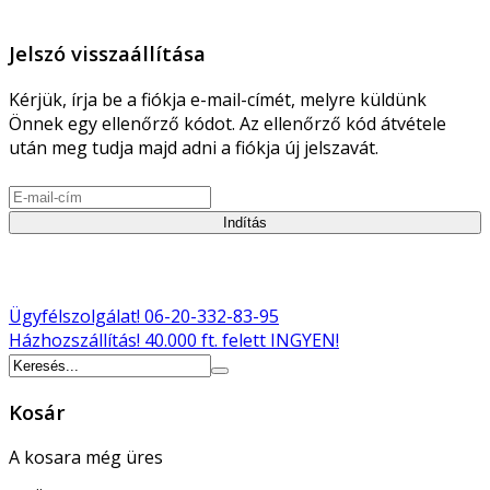
Jelszó visszaállítása
Kérjük, írja be a fiókja e-mail-címét, melyre küldünk
Önnek egy ellenőrző kódot. Az ellenőrző kód átvétele
után meg tudja majd adni a fiókja új jelszavát.
Indítás
Ügyfélszolgálat!
06-20-332-83-95
Házhozszállítás!
40.000 ft. felett INGYEN!
Kosár
A kosara még üres