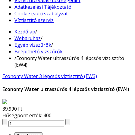
Víztisztító választási segédlet
Adatkezelési Tájékoztató
Cookie (süti) szabályzat
Víztisztító szerviz
Kezdőlap
/
Webaruhaz
/
Egyéb vízszűrők
/
Beépíthető vízszűrők
/
Economy Water ultraszűrős 4 lépcsős víztisztító
(EW4)
Economy Water 3 lépcsős víztisztító (EW3)
Economy Water ultraszűrős 4 lépcsős víztisztító (EW4)
39.990 Ft
Hűségpont érték: 400