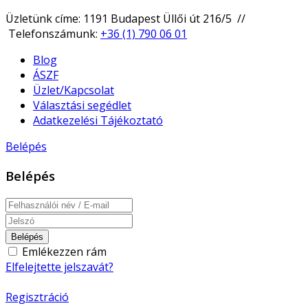
Üzletünk címe: 1191 Budapest Üllői út 216/5 //
Telefonszámunk:
+36 (1) 790 06 01
Blog
ÁSZF
Üzlet/Kapcsolat
Választási segédlet
Adatkezelési Tájékoztató
Belépés
Belépés
Belépés
Emlékezzen rám
Elfelejtette jelszavát?
Regisztráció