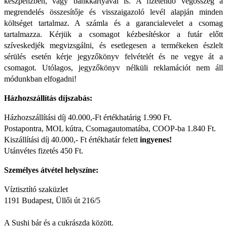
készpénzben, vagy bankkártyával is. A fizetendő végösszeg a
megrendelés összesítője és visszaigazoló levél alapján minden
költséget tartalmaz. A számla és a garancialevelet a csomag
tartalmazza. Kérjük a csomagot kézbesítéskor a futár előtt
szíveskedjék megvizsgálni, és esetlegesen a termékeken észlelt
sérülés esetén kérje jegyzőkönyv felvételét és ne vegye át a
csomagot. Utólagos, jegyzőkönyv nélküli reklamációt nem áll
módunkban elfogadni!
Házhozszállítás díjszabás:
Házhozszállítási díj 40.000,-Ft értékhatárig 1.990 Ft.
Postapontra, MOL kútra, Csomagautomatába, COOP-ba 1.840 Ft.
Kiszállítási díj 40.000,- Ft értékhatár felett
ingyenes!
Utánvétes fizetés 450 Ft.
Személyes átvétel helyszíne:
Víztisztító szaküzlet
1191 Budapest, Üllői út 216/5
A Sushi bár és a cukrászda között.