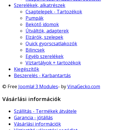
Szerelékek, alkatrészek
Csaptelepek - Tartozékok
Pumpák
Bekötő idomok
Útváltók, adapterek
Elzárók, szelepek
Quick gyorscsatlakozók
Bilincsek
Egyéb szerelékek
Víztartályok + tartozékok
Kiegészítők
Beszerelés - Karbantartás
© Free
Joomla! 3 Modules
- by
VinaGecko.com
Vásárlási információk
Szállítás - Termékek átvátele
Garancia - jótállás
Vásárlási információk