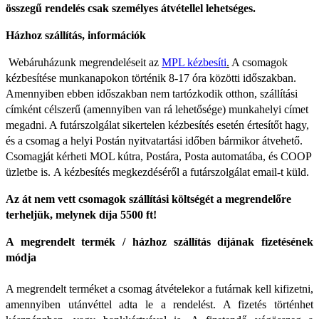
összegű rendelés csak személyes átvétellel lehetséges.
Házhoz szállítás, információk
Webáruházunk megrendeléseit az
MPL kézbesíti
.
A csomagok
kézbesítése munkanapokon történik 8-17 óra közötti időszakban.
Amennyiben ebben időszakban nem tartózkodik otthon, szállítási
címként célszerű (amennyiben van rá lehetősége) munkahelyi címet
megadni. A futárszolgálat sikertelen kézbesítés esetén értesítőt hagy,
és a csomag a helyi Postán nyitvatartási időben bármikor átvehető.
Csomagját kérheti MOL kútra, Postára, Posta automatába, és COOP
üzletbe is.
A kézbesítés megkezdéséről a futárszolgálat email-t küld.
Az át nem vett csomagok szállítási költségét a megrendelőre
terheljük, melynek díja 5500 ft!
A megrendelt termék / házhoz szállítás díjának fizetésének
módja
A megrendelt terméket a csomag átvételekor a futárnak kell kifizetni,
amennyiben utánvéttel adta le a rendelést. A fizetés történhet