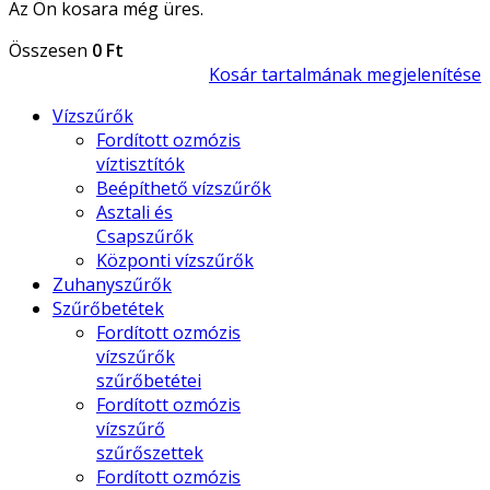
Az Ön kosara még üres.
Összesen
0 Ft
Kosár tartalmának megjelenítése
Vízszűrők
Fordított ozmózis
víztisztítók
Beépíthető vízszűrők
Asztali és
Csapszűrők
Központi vízszűrők
Zuhanyszűrők
Szűrőbetétek
Fordított ozmózis
vízszűrők
szűrőbetétei
Fordított ozmózis
vízszűrő
szűrőszettek
Fordított ozmózis