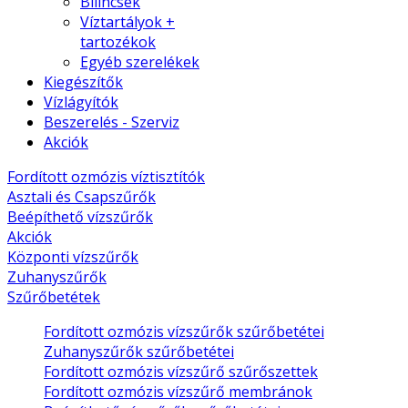
Bilincsek
Víztartályok +
tartozékok
Egyéb szerelékek
Kiegészítők
Vízlágyítók
Beszerelés - Szerviz
Akciók
Fordított ozmózis víztisztítók
Asztali és Csapszűrők
Beépíthető vízszűrők
Akciók
Központi vízszűrők
Zuhanyszűrők
Szűrőbetétek
Fordított ozmózis vízszűrők szűrőbetétei
Zuhanyszűrők szűrőbetétei
Fordított ozmózis vízszűrő szűrőszettek
Fordított ozmózis vízszűrő membránok