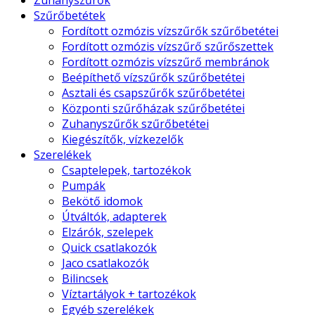
Zuhanyszűrők
Szűrőbetétek
Fordított ozmózis vízszűrők szűrőbetétei
Fordított ozmózis vízszűrő szűrőszettek
Fordított ozmózis vízszűrő membránok
Beépíthető vízszűrők szűrőbetétei
Asztali és csapszűrők szűrőbetétei
Központi szűrőházak szűrőbetétei
Zuhanyszűrők szűrőbetétei
Kiegészítők, vízkezelők
Szerelékek
Csaptelepek, tartozékok
Pumpák
Bekötő idomok
Útváltók, adapterek
Elzárók, szelepek
Quick csatlakozók
Jaco csatlakozók
Bilincsek
Víztartályok + tartozékok
Egyéb szerelékek