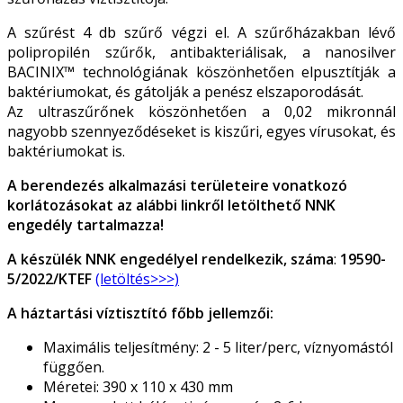
A szűrést 4 db szűrő végzi el. A szűrőházakban lévő
polipropilén szűrők, antibakteriálisak, a
nanosilver
BACINIX™
technológiának köszönhetően elpusztítják a
baktériumokat, és gátolják a penész elszaporodását.
Az ultraszűrőnek köszönhetően a 0,02 mikronnál
nagyobb szennyeződéseket is kiszűri, egyes vírusokat, és
baktériumokat is.
A berendezés alkalmazási területeire vonatkozó
korlátozásokat az alábbi linkről letölthető NNK
engedély tartalmazza!
A készülék NNK engedélyel rendelkezik, száma
:
19590-
5/2022/KTEF
(letöltés>>>)
A háztartási víztisztító főbb jellemzői:
Maximális teljesítmény:
2 - 5 liter/perc, víznyomástól
függően
.
Méretei:
390 x 110 x 430 mm