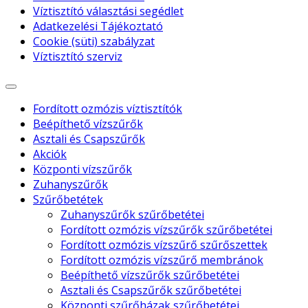
Víztisztító választási segédlet
Adatkezelési Tájékoztató
Cookie (süti) szabályzat
Víztisztító szerviz
Fordított ozmózis víztisztítók
Beépíthető vízszűrők
Asztali és Csapszűrők
Akciók
Központi vízszűrők
Zuhanyszűrők
Szűrőbetétek
Zuhanyszűrők szűrőbetétei
Fordított ozmózis vízszűrők szűrőbetétei
Fordított ozmózis vízszűrő szűrőszettek
Fordított ozmózis vízszűrő membránok
Beépíthető vízszűrők szűrőbetétei
Asztali és Csapszűrők szűrőbetétei
Központi szűrőházak szűrőbetétei