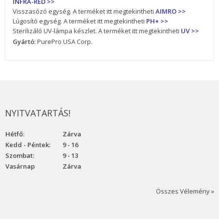
INFRA-RED >>
Visszasózó egység. A terméket itt megtekintheti
AIMRO >>
Lúgosító egység. A terméket itt megtekintheti
PH+ >>
Sterilizáló UV-lámpa készlet. A terméket itt megtekintheti
UV >>
Gyártó:
PurePro USA Corp.
NYITVATARTÁS!
Hétfő:
Zárva
Kedd - Péntek:
9 - 16
Szombat:
9 - 13
Vasárnap
Zárva
Összes Vélemény »