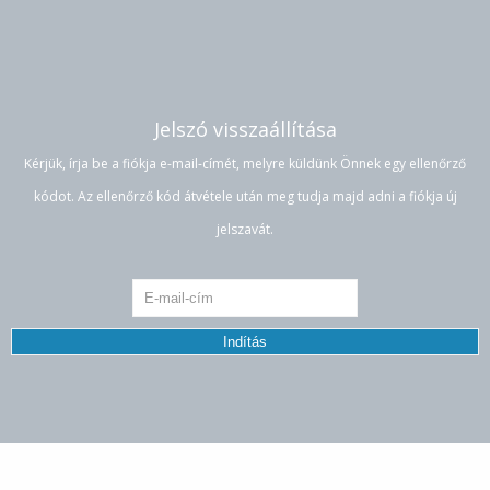
Jelszó visszaállítása
Kérjük, írja be a fiókja e-mail-címét, melyre küldünk Önnek egy ellenőrző
kódot. Az ellenőrző kód átvétele után meg tudja majd adni a fiókja új
jelszavát.
Indítás