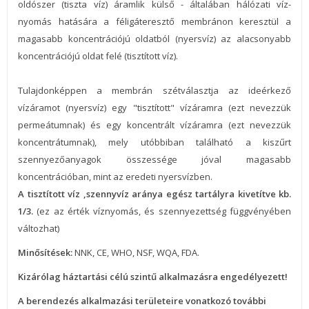
oldószer (tiszta víz) áramlik külső - általában hálózati víz-
nyomás hatására a féligáteresztő membránon keresztül a
magasabb koncentrációjú oldatból (nyersvíz) az alacsonyabb
koncentrációjú oldat felé (tisztított víz).
Tulajdonképpen a membrán szétválasztja az ideérkező
vízáramot (nyersvíz) egy "tisztított" vízáramra (ezt nevezzük
permeátumnak) és egy koncentrált vízáramra (ezt nevezzük
koncentrátumnak), mely utóbbiban található a kiszűrt
szennyezőanyagok összessége jóval magasabb
koncentrációban, mint az eredeti nyersvízben.
A tisztított víz ,szennyvíz aránya egész tartályra kivetítve kb.
1/3.
(ez az érték víznyomás, és szennyezettség függvényében
változhat)
Minősítések:
NNK, CE, WHO, NSF, WQA, FDA.
Kizárólag háztartási célú szintű alkalmazásra engedélyezett!
A berendezés alkalmazási területeire vonatkozó további