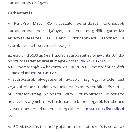
karbantartás elvégzése.
Karbantartás:
A PurePro M800 RO víztisztító berendezés különösebb
karbantartást nem igényel, a fent megjelölt garanciák
érvényesüléséhez az alábbi időközönként azonban a
szűrőbetéteket cserélni szükséges:
az első 3 (KF5633 tip.) és 1 utolsó szűrőbetétjét: 6 havonta. A 4 db-
os szűrőszettet és árát itt megtekintheti:
M-SZETT-4>>
a RO membránját 24 havonta. Az 50GPD-s RO membránt és árát
itt megtekintheti:
50 GPD >>
A szűrőcserék elvégzésénél javasolt még egy fertőtlenítést
végezni, ehhez alkalmazhatunk természetes fertőtlenítőszert is,
pl: grapefruitmag kivonatot vagy Ezüstkolloidot. Mindkettő
nevezetes a gomba- és baktériumölő képességéről. Fertőtlenítő
Ezüstkolloid termékünket itt megtekintheti:
KoMiTo Ezüstkolloid
>>
Az RO víztisztítás technológiájában a fordított ozmózis során az