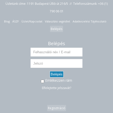
Üzletünk címe: 1191 Budapest Üllői út 216/5 // Telefonszámunk:
+36 (1)
790 06 01
Blog
ÁSZF
Üzlet/Kapcsolat
Választási segédlet
Adatkezelési Tájékoztató
Belépés
Belépés
Belépés
Emlékezzen rám
Elfelejtette jelszavát?
Regisztráció