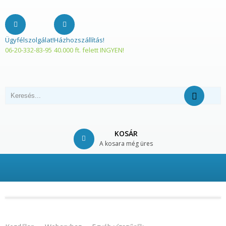
Ügyfélszolgálat!
Házhozszállítás!
06-20-332-83-95
40.000 ft. felett INGYEN!
KOSÁR
A kosara még üres
© Free
Joomla! 3 Modules
- by
VinaGecko.com