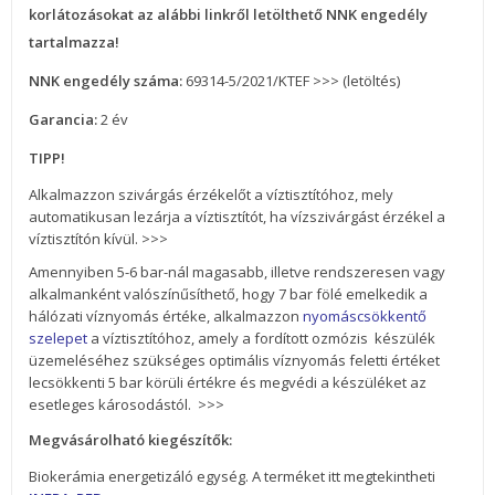
korlátozásokat az alábbi linkről letölthető NNK engedély
tartalmazza!
NNK engedély száma:
69314-5/2021/KTEF >>> (letöltés
)
Garancia:
2 év
TIPP!
Alkalmazzon szivárgás érzékelőt a víztisztítóhoz, mely
automatikusan lezárja a víztisztítót, ha vízszivárgást érzékel a
víztisztítón kívül. >>>
Amennyiben 5-6 bar-nál magasabb, illetve rendszeresen vagy
alkalmanként valószínűsíthető, hogy 7 bar fölé emelkedik a
hálózati víznyomás értéke, alkalmazzon
nyomáscsökkentő
szelepet
a víztisztítóhoz, amely a fordított ozmózis készülék
üzemeléséhez szükséges optimális víznyomás feletti értéket
lecsökkenti 5 bar körüli értékre és megvédi a készüléket az
esetleges károsodástól.
>>>
Megvásárolható kiegészítők:
Biokerámia energetizáló egység. A terméket itt megtekintheti