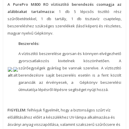
A PurePro M800 RO víztisztító berendezés csomagja az
alábbiakat tartalmazza:
1 db 5 lépcsős tisztító rész
szűrőbetétekkel, 1 db tartály, 1 db tisztavíz csaptelep,
beszereléshez szükséges szerelékek (lásd képen) és részletes,
magyar nyelvű Gépkönyv.
Beszerelés:
A víztisztító beszerelése gyorsan és könnyen elvégezhető
gyorscsatlakozós kivitelnek köszönhetően. A
szűrőegységek gyárilag be vannak szerelve. A víztisztító
berendezésre saját beszerelés esetén is a fent közölt
garanciák az érvényesek, a Gépkönyv beszerelési
útmutatója lépésről-lépésre segítséget nyújt hozzá.
FIGYELEM:
felhívjuk figyelmét, hogy a biztonságos szűrt víz
előállításához előírt a készülékhez UV-lámpa alkalmazása és
ásványi anyag visszapótlása, valamint szakszerű szűrőcsere és