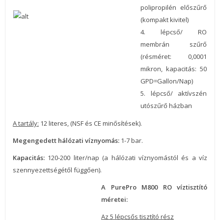
polipropilén előszűrő
(kompakt kivitel)
4. lépcső/ RO
membrán szűrő
(résméret: 0,0001
mikron, kapacitás: 50
GPD=Gallon/Nap)
5. lépcső/ aktívszén
utószűrő házban
A tartály:
12 literes, (NSF és CE minősítések).
Megengedett hálózati víznyomás:
1-7 bar.
Kapacitás:
120-200 liter/nap (a hálózati víznyomástól és a víz
szennyezettségétől függően).
A PurePro M800 RO víztisztító
méretei:
Az 5 lépcsős tisztító rész