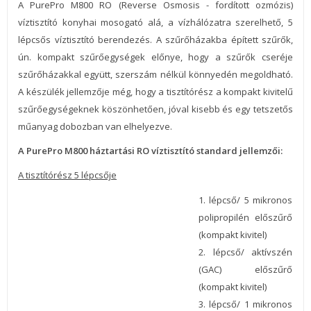
A PurePro M800 RO (Reverse Osmosis - fordított ozmózis)
víztisztító konyhai mosogató alá, a vízhálózatra szerelhető, 5
lépcsős víztisztító berendezés. A szűrőházakba épített szűrők,
ún. kompakt szűrőegységek előnye, hogy a szűrők cseréje
szűrőházakkal együtt, szerszám nélkül könnyedén megoldható.
A készülék jellemzője még, hogy a tisztítórész a kompakt kivitelű
szűrőegységeknek köszönhetően, jóval kisebb és egy tetszetős
műanyag dobozban van elhelyezve.
A PurePro M800 háztartási RO víztisztító standard jellemzői:
A tisztítórész 5 lépcsője
1. lépcső/ 5 mikronos
polipropilén előszűrő
(kompakt kivitel)
2. lépcső/ aktívszén
(GAC) előszűrő
(kompakt kivitel)
3. lépcső/ 1 mikronos