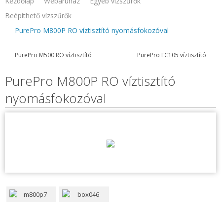
Kezdőlap
Webaruhaz
Egyéb vízszűrők
Beépíthető vízszűrők
PurePro M800P RO víztisztító nyomásfokozóval
PurePro M500 RO víztisztító
PurePro EC105 víztisztító
PurePro M800P RO víztisztító
nyomásfokozóval