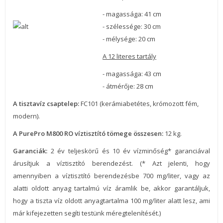
- magassága: 41 cm
- szélessége: 30 cm
- mélysége: 20 cm
A 12 literes tartály
- magassága: 43 cm
- átmérője: 28 cm
A tisztavíz csaptelep:
FC101 (kerámiabetétes, krómozott fém,
modern).
A PurePro M800 RO víztisztító tömege összesen:
12 kg.
Garanciák:
2 év teljeskörű és 10 év vízminőség* garanciával
árusítjuk a víztisztító berendezést. (* Azt jelenti, hogy
amennyiben a víztisztító berendezésbe 700 mg/liter, vagy az
alatti oldott anyag tartalmú víz áramlik be, akkor garantáljuk,
hogy a tiszta víz oldott anyagtartalma 100 mg/liter alatt lesz, ami
már kifejezetten segíti testünk méregtelenítését.)