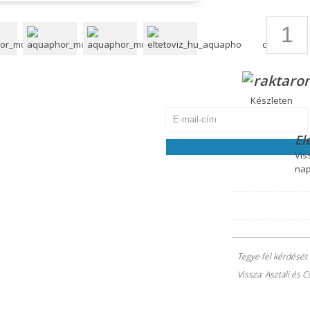
Jelszó visszaállítása
Kérjük, írja be a fiókja e-mail-címét
átvétele után meg tudja majd adni a fi
Készleten
El
Vis
nap
Tegye fel kérdését
Vissza: Asztali és 