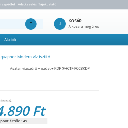
i segédlet
Adatkezelési Tájékoztató
KOSÁR
A kosara még üres
Akciók
Aquaphor Modern víztisztító
Asztali vízszűrő + ezüst + KDF (FHCTF-FCCBKDF)
4.890 Ft
pont érték: 149