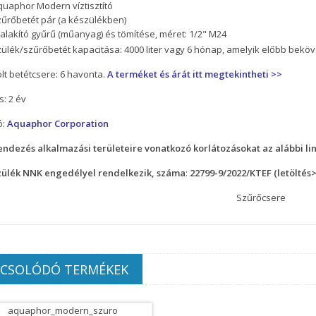
quaphor Modern víztisztító
zűrőbetét pár (a készülékben)
alakító gyűrű (műanyag) és tömítése, méret: 1/2" M24
ülék/szűrőbetét kapacitása: 4000 liter vagy 6 hónap, amelyik előbb beköv
lt betétcsere: 6 havonta.
A terméket és árát itt megtekintheti >>
s: 2 év
ó:
Aquaphor Corporation
endezés alkalmazási területeire vonatkozó korlátozásokat az alábbi li
zülék NNK engedélyel rendelkezik, száma
:
22799-9/2022/KTEF
(letöltés
Szűrőcsere
PCSOLÓDÓ TERMÉKEK