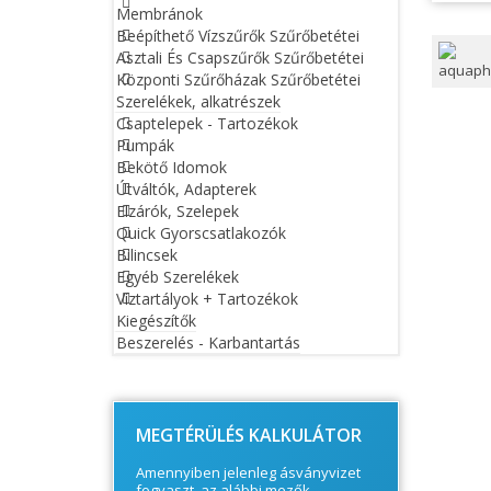
Membránok
Beépíthető Vízszűrők Szűrőbetétei
Asztali És Csapszűrők Szűrőbetétei
Központi Szűrőházak Szűrőbetétei
Szerelékek, alkatrészek
Csaptelepek - Tartozékok
Pumpák
Bekötő Idomok
Útváltók, Adapterek
Elzárók, Szelepek
Quick Gyorscsatlakozók
Bilincsek
Egyéb Szerelékek
Víztartályok + Tartozékok
Kiegészítők
Beszerelés - Karbantartás
© Free
Joomla! 3 Modules
- by
VinaGecko.com
MEGTÉRÜLÉS KALKULÁTOR
Amennyiben jelenleg ásványvizet
fogyaszt, az alábbi mezők