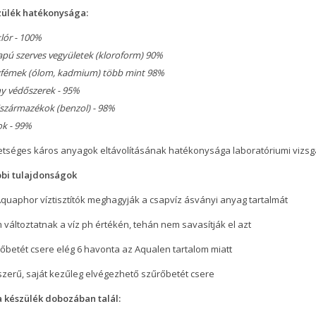
zülék hatékonysága:
klór - 100%
apú szerves vegyületek (kloroform) 90%
fémek (ólom, kadmium) több mint 98%
y védőszerek - 95%
származékok (benzol) - 98%
ok - 99%
etséges káros anyagok eltávolításának hatékonysága laboratóriumi vizsgá
bi tulajdonságok
Aquaphor víztisztítók meghagyják a csapvíz ásványi anyag tartalmát
 változtatnak a víz ph értékén, tehán nem savasítják el azt
őbetét csere elég 6 havonta az Aqualen tartalom miatt
szerű, saját kezűleg elvégezhető szűrőbetét csere
a készülék dobozában talál: