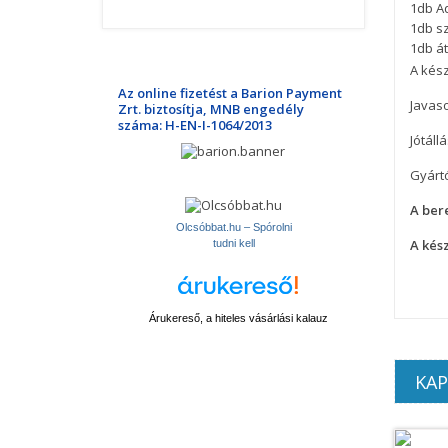
1db A
1db s
1db át
A kész
Az online fizetést a Barion Payment
Javaso
Zrt. biztosítja, MNB engedély
száma: H-EN-I-1064/2013
Jótállá
Gyárt
A ber
Olcsóbbat.hu – Spórolni
A kés
tudni kell
Árukereső, a hiteles vásárlási kalauz
KA