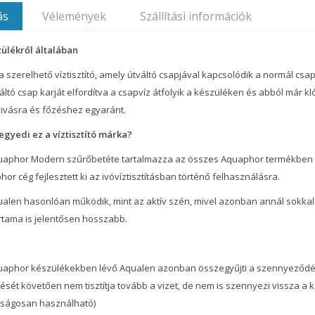
ás
Vélemények
Szállítási információk
zülékről általában
 szerelhető víztisztító, amely útváltó csapjával kapcsolódik a normál cs
áltó csap karját elfordítva a csapvíz átfolyik a készüléken és abból már klór
 ivásra és főzéshez egyaránt.
egyedi ez a víztisztító márka?
uaphor Modern szűrőbetéte tartalmazza az összes Aquaphor termékben fel
or cég fejlesztett ki az ivóvíztisztításban történő felhasználásra.
alen hasonlóan működik, mint az aktív szén, mivel azonban annál sokkal 
rtama is jelentősen hosszabb.
uaphor készülékekben lévő Aqualen azonban összegyűjti a szennyeződése
dését követően nem tisztítja tovább a vizet, de nem is szennyezi vissza 
nságosan használható)