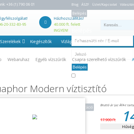
unk:
+36 (1) 790 06 01
Blog
ÁSZF
Üzlet/Kapcsolat
Választás
Belépés
Ügyfélszolgálat!
Házhozszállítás!
06-20-332-83-95
40.000 ft. felett
Belépés
INGYEN!
Szerelékek
Kiegészítők
Vízlágyítók
Beszerelés - Szerviz
p
Webaruhaz
Egyéb vízszűrők
Csapra szerelhető vízszűrők
Belépés
Emlékezzen rám
Elfelejtette jelszavát?
aphor Modern víztisztító
Regisztráció
1
17.900 Ft
Hűség