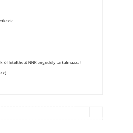
etkezik.
nkről letölthető NNK engedély tartalmazza!
>>>)