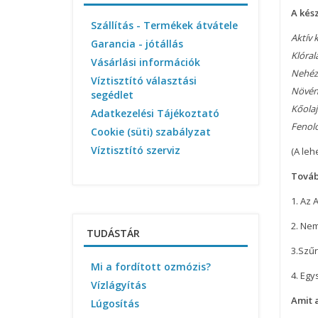
A kés
Szállítás - Termékek átvátele
Aktív 
Garancia - jótállás
Klóral
Vásárlási információk
Nehéz
Víztisztító választási
Növén
segédlet
Kőolaj
Adatkezelési Tájékoztató
Fenol
Cookie (süti) szabályzat
Víztisztító szerviz
(A leh
Továb
1. Az 
2. Nem
TUDÁSTÁR
3.Szűr
Mi a fordított ozmózis?
4. Egy
Vízlágyítás
Amit 
Lúgosítás