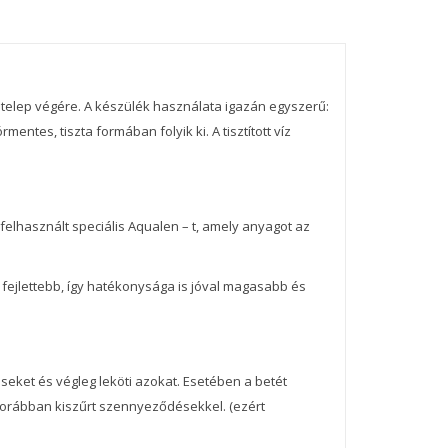
aptelep végére. A készülék használata igazán egyszerű:
mentes, tiszta formában folyik ki. A tisztított víz
használt speciális Aqualen – t, amely anyagot az
fejlettebb, így hatékonysága is jóval magasabb és
ket és végleg leköti azokat. Esetében a betét
a korábban kiszűrt szennyeződésekkel. (ezért