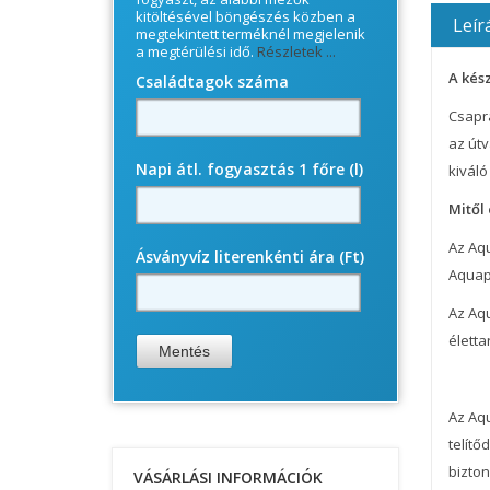
kitöltésével böngészés közben a
Leír
megtekintett terméknél megjelenik
a megtérülési idő.
Részletek ...
A kés
Családtagok száma
Csapra
az útv
Napi átl. fogyasztás 1 főre (l)
kiváló
Mitől 
Az Aq
Ásványvíz literenkénti ára (Ft)
Aquaph
Az Aqu
életta
Az Aq
telítő
bizto
VÁSÁRLÁSI INFORMÁCIÓK