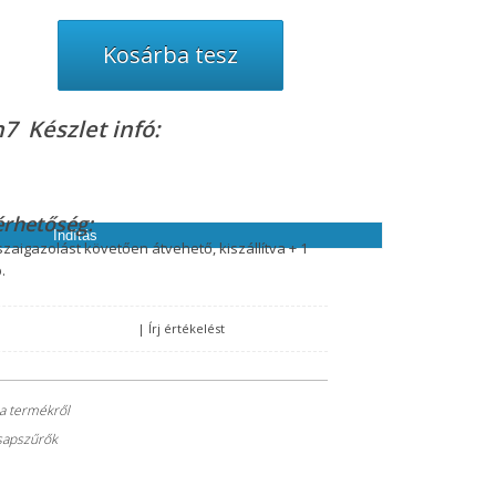
, melyre küldünk Önnek egy ellenőrző kódot. Az ellenőrző kód
ókja új jelszavát.
Készlet infó:
érhetőség:
Indítás
szaigazolást követően átvehető, kiszállítva + 1
.
|
Írj értékelést
 a termékről
Csapszűrők