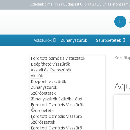
Üzletünk címe: 1191 Budapest Üllői út 216/5 // Telefonszám
Vízszűrők
Zuhanyszűrők
Szűrőbetétek
Kezdőla
Fordított ozmózis víztisztítók
Beépíthető vízszűrők
Asztali és Csapszűrők
Akciók
Központi vízszűrők
Aqu
Zuhanyszűrők
Szűrőbetétek
Zuhanyszűrők Szűrőbetétei
Fordított Ozmózis Vízszűrők
Szűrőbetétei
Fordított Ozmózis Vízszűrő
Szűrőszettek
Fordított Ozmózis Vízszűrő