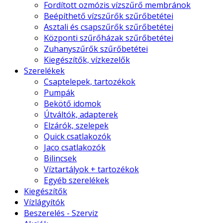
Fordított ozmózis vízszűrő membránok
Beépíthető vízszűrők szűrőbetétei
Asztali és csapszűrők szűrőbetétei
Központi szűrőházak szűrőbetétei
Zuhanyszűrők szűrőbetétei
Kiegészítők, vízkezelők
Szerelékek
Csaptelepek, tartozékok
Pumpák
Bekötő idomok
Útváltók, adapterek
Elzárók, szelepek
Quick csatlakozók
Jaco csatlakozók
Bilincsek
Víztartályok + tartozékok
Egyéb szerelékek
Kiegészítők
Vízlágyítók
Beszerelés - Szerviz