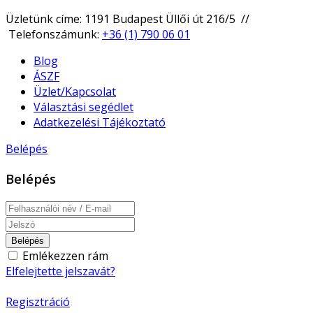
Üzletünk címe: 1191 Budapest Üllői út 216/5 //
Telefonszámunk:
+36 (1) 790 06 01
Blog
ÁSZF
Üzlet/Kapcsolat
Választási segédlet
Adatkezelési Tájékoztató
Belépés
Belépés
Belépés
Emlékezzen rám
Elfelejtette jelszavát?
Regisztráció