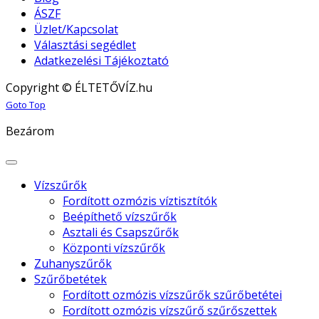
ÁSZF
Üzlet/Kapcsolat
Választási segédlet
Adatkezelési Tájékoztató
Copyright © ÉLTETŐVÍZ.hu
Joomla! 3 Templates
Goto Top
Bezárom
Vízszűrők
Fordított ozmózis víztisztítók
Beépíthető vízszűrők
Asztali és Csapszűrők
Központi vízszűrők
Zuhanyszűrők
Szűrőbetétek
Fordított ozmózis vízszűrők szűrőbetétei
Fordított ozmózis vízszűrő szűrőszettek