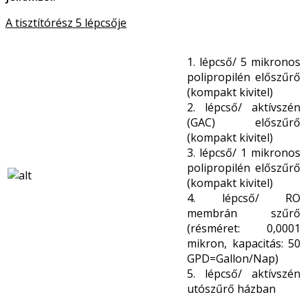
A tisztítórész 5 lépcsője
1. lépcső/ 5 mikronos
polipropilén előszűrő
(kompakt kivitel)
2. lépcső/ aktívszén
(GAC) előszűrő
(kompakt kivitel)
3. lépcső/ 1 mikronos
polipropilén előszűrő
(kompakt kivitel)
4. lépcső/ RO
membrán szűrő
(résméret: 0,0001
mikron, kapacitás: 50
GPD=Gallon/Nap)
5. lépcső/ aktívszén
utószűrő házban