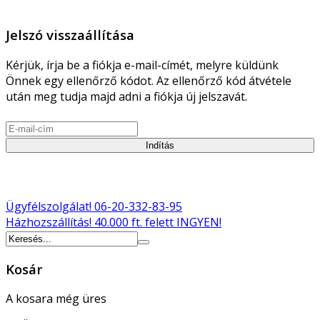
Jelszó visszaállítása
Kérjük, írja be a fiókja e-mail-címét, melyre küldünk
Önnek egy ellenőrző kódot. Az ellenőrző kód átvétele
után meg tudja majd adni a fiókja új jelszavát.
Indítás
Ügyfélszolgálat!
06-20-332-83-95
Házhozszállítás!
40.000 ft. felett INGYEN!
Kosár
A kosara még üres