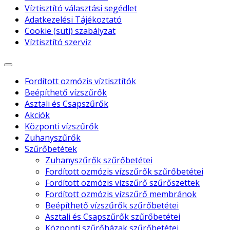
Víztisztító választási segédlet
Adatkezelési Tájékoztató
Cookie (süti) szabályzat
Víztisztító szerviz
Fordított ozmózis víztisztítók
Beépíthető vízszűrők
Asztali és Csapszűrők
Akciók
Központi vízszűrők
Zuhanyszűrők
Szűrőbetétek
Zuhanyszűrők szűrőbetétei
Fordított ozmózis vízszűrők szűrőbetétei
Fordított ozmózis vízszűrő szűrőszettek
Fordított ozmózis vízszűrő membránok
Beépíthető vízszűrők szűrőbetétei
Asztali és Csapszűrők szűrőbetétei
Központi szűrőházak szűrőbetétei