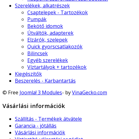
Szerelékek, alkatrészek
Csaptelepek - Tartozékok
Pumpák
Bekötő idomok
Útváltók, adapterek
Elzárók, szelepek
Quick gyorscsatlakozók
Bilincsek
Egyéb szerelékek
Víztartályok + tartozékok
Kiegészítők
Beszerelés - Karbantartás
© Free
Joomla! 3 Modules
- by
VinaGecko.com
Vásárlási információk
Szállítás - Termékek átvátele
Garancia - jótállás
Vásárlási információk