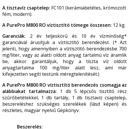
A tisztavíz csaptelep:
FC101 (kerámiabetétes, krómozott
fém, modern).
A PurePro M800 RO víztisztító tömege összesen:
12 kg.
Garanciák:
2 év teljeskörű és 10 év vízminőség*
garanciával árusítjuk a víztisztító berendezést. (* Azt
jelenti, hogy amennyiben a víztisztító berendezésbe 700
mg/liter, vagy az alatti oldott anyag tartalmú víz áramlik
be, akkor garantáljuk, hogy a tiszta víz oldott
anyagtartalma 100 mg/liter alatt lesz, ami már
kifejezetten segíti testünk méregtelenítését.)
A PurePro M800 RO víztisztító berendezés csomagja az
alábbiakat tartalmazza:
1 db 5 lépcsős tisztító rész
szűrőbetétekkel, 1 db tartály, 1 db tisztavíz csaptelep,
beszereléshez szükséges szerelékek (lásd képen) és
részletes, magyar nyelvű Gépkönyv.
Beszerelés: