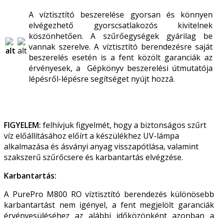
A víztisztító beszerelése gyorsan és könnyen
elvégezhető gyorscsatlakozós kivitelnek
köszönhetően. A szűrőegységek gyárilag be
vannak szerelve. A víztisztító berendezésre saját
beszerelés esetén is a fent közölt garanciák az
érvényesek, a Gépkönyv beszerelési útmutatója
lépésről-lépésre segítséget nyújt hozzá.
FIGYELEM:
felhívjuk figyelmét, hogy a biztonságos szűrt
víz előállításához előírt a készülékhez UV-lámpa
alkalmazása és ásványi anyag visszapótlása, valamint
szakszerű szűrőcsere és karbantartás elvégzése.
Karbantartás:
A PurePro M800 RO víztisztító berendezés különösebb
karbantartást nem igényel, a fent megjelölt garanciák
érvényesüléséhez az alábbi időközönként azonban a