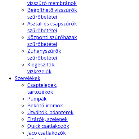
vízszűrő membránok
Beépíthető vízszűrők
szűrőbetétei
Asztali és csapszűrők
szűrőbetétei
Központi szűrőházak
szűrőbetétei
Zuhanyszűrők
szűrőbetétei
Kiegészítők,
vízkezelők
Szerelékek
Csaptelepek,
tartozékok
Pumpák
Bekötő idomok
Útváltók, adapterek
Elzárók, szelepek
Quick csatlakozók
Jaco csatlakozók