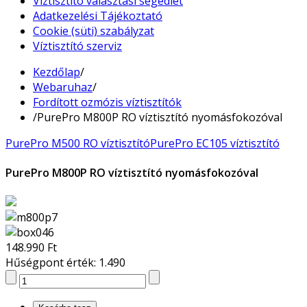
Víztisztító választási segédlet
Adatkezelési Tájékoztató
Cookie (süti) szabályzat
Víztisztító szerviz
Kezdőlap
/
Webaruhaz
/
Fordított ozmózis víztisztítók
/
PurePro M800P RO víztisztító nyomásfokozóval
PurePro M500 RO víztisztító
PurePro EC105 víztisztító
PurePro M800P RO víztisztító nyomásfokozóval
148.990 Ft
Hűségpont érték: 1.490