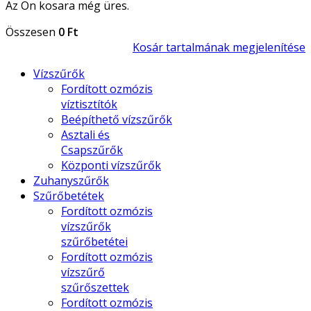
Az Ön kosara még üres.
Összesen
0 Ft
Kosár tartalmának megjelenítése
Vízszűrők
Fordított ozmózis
víztisztítók
Beépíthető vízszűrők
Asztali és
Csapszűrők
Központi vízszűrők
Zuhanyszűrők
Szűrőbetétek
Fordított ozmózis
vízszűrők
szűrőbetétei
Fordított ozmózis
vízszűrő
szűrőszettek
Fordított ozmózis