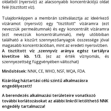
oldatból (nyersvíz) az alacsonyabb koncentrációjú oldat
felé (tisztított víz).
Tulajdonképpen a membrán szétválasztja az ideérkező
vízáramot (nyersvíz) egy "tisztított" vízáramra (ezt
nevezzük permeátumnak) és egy koncentrált vízáramra
(ezt nevezzük koncentrátumnak), mely utóbbiban
található a kiszűrt szennyezőanyagok összessége jóval
magasabb koncentrációban, mint az eredeti nyersvízben.
A tisztított víz ,szennyvíz aránya egész tartályra
kivetítve kb. 1/3.
(ez az érték víznyomás, és
szennyezettség függvényében változhat)
Minősítések:
NNK, CE, WHO, NSF, WQA, FDA.
Kizárólag háztartási célú szintű alkalmazásra
engedélyezett!
A berendezés alkalmazási területeire vonatkozó
további korlátozásokat az alábbi linkről letölthető NNK
engedély tartalmazza!