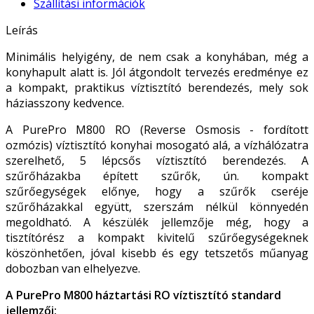
Szállítási információk
Leírás
Minimális helyigény, de nem csak a konyhában, még a
konyhapult alatt is. Jól átgondolt tervezés eredménye ez
a kompakt, praktikus víztisztító berendezés, mely sok
háziasszony kedvence.
A PurePro M800 RO (Reverse Osmosis - fordított
ozmózis) víztisztító konyhai mosogató alá, a vízhálózatra
szerelhető, 5 lépcsős víztisztító berendezés. A
szűrőházakba épített szűrők, ún. kompakt
szűrőegységek előnye, hogy a szűrők cseréje
szűrőházakkal együtt, szerszám nélkül könnyedén
megoldható. A készülék jellemzője még, hogy a
tisztítórész a kompakt kivitelű szűrőegységeknek
köszönhetően, jóval kisebb és egy tetszetős műanyag
dobozban van elhelyezve.
A PurePro M800 háztartási RO víztisztító standard
jellemzői: