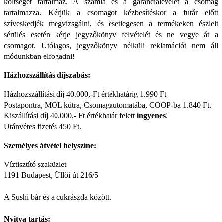
költséget tartalmaz. A számla és a garancialevelet a csomag
tartalmazza. Kérjük a csomagot kézbesítéskor a futár előtt
szíveskedjék megvizsgálni, és esetlegesen a termékeken észlelt
sérülés esetén kérje jegyzőkönyv felvételét és ne vegye át a
csomagot. Utólagos, jegyzőkönyv nélküli reklamációt nem áll
módunkban elfogadni!
Házhozszállítás díjszabás:
Házhozszállítási díj 40.000,-Ft értékhatárig 1.990 Ft.
Postapontra, MOL kútra, Csomagautomatába, COOP-ba 1.840 Ft.
Kiszállítási díj 40.000,- Ft értékhatár felett
ingyenes!
Utánvétes fizetés 450 Ft.
Személyes átvétel helyszíne:
Víztisztító szaküzlet
1191 Budapest, Üllői út 216/5
A Sushi bár és a cukrászda között.
Nyitva tartás: