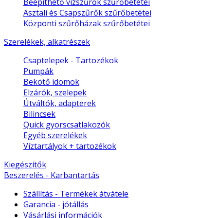
Beépíthető vízszűrők szűrőbetétei
Asztali és Csapszűrők szűrőbetétei
Központi szűrőházak szűrőbetétei
Szerelékek, alkatrészek
Csaptelepek - Tartozékok
Pumpák
Bekötő idomok
Elzárók, szelepek
Útváltók, adapterek
Bilincsek
Quick gyorscsatlakozók
Egyéb szerelékek
Víztartályok + tartozékok
Kiegészítők
Beszerelés - Karbantartás
Szállítás - Termékek átvátele
Garancia - jótállás
Vásárlási információk