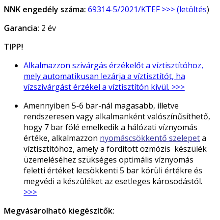
NNK engedély száma:
69314-5/2021/KTEF >>> (letöltés
)
Garancia:
2 év
TIPP!
Alkalmazzon szivárgás érzékelőt a víztisztítóhoz,
mely automatikusan lezárja a víztisztítót, ha
vízszivárgást érzékel a víztisztítón kívül. >>>
Amennyiben 5-6 bar-nál magasabb, illetve
rendszeresen vagy alkalmanként valószínűsíthető,
hogy 7 bar fölé emelkedik a hálózati víznyomás
értéke, alkalmazzon
nyomáscsökkentő szelepet
a
víztisztítóhoz, amely a fordított ozmózis készülék
üzemeléséhez szükséges optimális víznyomás
feletti értéket lecsökkenti 5 bar körüli értékre és
megvédi a készüléket az esetleges károsodástól.
>>>
Megvásárolható kiegészítők: