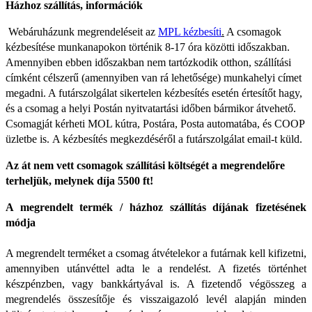
Házhoz szállítás, információk
Webáruházunk megrendeléseit az
MPL kézbesíti
.
A csomagok
kézbesítése munkanapokon történik 8-17 óra közötti időszakban.
Amennyiben ebben időszakban nem tartózkodik otthon, szállítási
címként célszerű (amennyiben van rá lehetősége) munkahelyi címet
megadni. A futárszolgálat sikertelen kézbesítés esetén értesítőt hagy,
és a csomag a helyi Postán nyitvatartási időben bármikor átvehető.
Csomagját kérheti MOL kútra, Postára, Posta automatába, és COOP
üzletbe is.
A kézbesítés megkezdéséről a futárszolgálat email-t küld.
Az át nem vett csomagok szállítási költségét a megrendelőre
terheljük, melynek díja 5500 ft!
A megrendelt termék / házhoz szállítás díjának fizetésének
módja
A megrendelt terméket a csomag átvételekor a futárnak kell kifizetni,
amennyiben utánvéttel adta le a rendelést. A fizetés történhet
készpénzben, vagy bankkártyával is. A fizetendő végösszeg a
megrendelés összesítője és visszaigazoló levél alapján minden