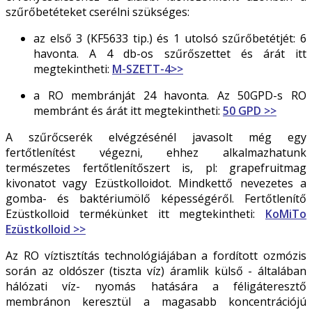
szűrőbetéteket cserélni szükséges:
az első 3 (KF5633 tip.) és 1 utolsó szűrőbetétjét: 6
havonta. A 4 db-os szűrőszettet és árát itt
megtekintheti:
M-SZETT-4>>
a RO membránját 24 havonta. Az 50GPD-s RO
membránt és árát itt megtekintheti:
50 GPD >>
A szűrőcserék elvégzésénél javasolt még egy
fertőtlenítést végezni, ehhez alkalmazhatunk
természetes fertőtlenítőszert is, pl: grapefruitmag
kivonatot vagy Ezüstkolloidot. Mindkettő nevezetes a
gomba- és baktériumölő képességéről. Fertőtlenítő
Ezüstkolloid termékünket itt megtekintheti:
KoMiTo
Ezüstkolloid >>
Az RO víztisztítás technológiájában a fordított ozmózis
során az oldószer (tiszta víz) áramlik külső - általában
hálózati víz- nyomás hatására a féligáteresztő
membránon keresztül a magasabb koncentrációjú