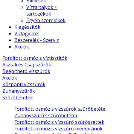
Bilincsek
Víztartályok +
tartozékok
Egyéb szerelékek
Kiegészítők
Vízlágyítók
Beszerelés - Szerviz
Akciók
Fordított ozmózis víztisztítók
Asztali és Csapszűrők
Beépíthető vízszűrők
Akciók
Központi vízszűrők
Zuhanyszűrők
Szűrőbetétek
Fordított ozmózis vízszűrők szűrőbetétei
Zuhanyszűrők szűrőbetétei
Fordított ozmózis vízszűrő szűrőszettek
Fordított ozmózis vízszűrő membránok