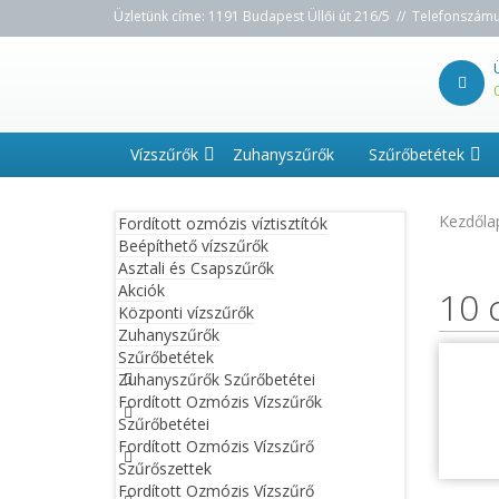
Üzletünk címe: 1191 Budapest Üllői út 216/5 // Telefonszám
Vízszűrők
Zuhanyszűrők
Szűrőbetétek
Kezdőla
Fordított ozmózis víztisztítók
Beépíthető vízszűrők
Asztali és Csapszűrők
Akciók
10 
Központi vízszűrők
Zuhanyszűrők
Szűrőbetétek
Zuhanyszűrők Szűrőbetétei
Fordított Ozmózis Vízszűrők
Szűrőbetétei
Fordított Ozmózis Vízszűrő
Szűrőszettek
Fordított Ozmózis Vízszűrő