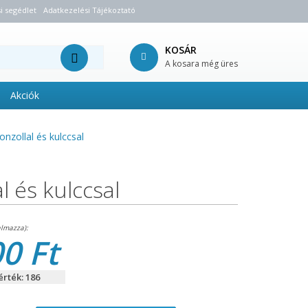
i segédlet
Adatkezelési Tájékoztató
KOSÁR
A kosara még üres
Akciók
nzollal és kulccsal
l és kulccsal
0 Ft
rték: 186