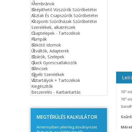
Membránok
Beépíthető Vízszűrők Szűrőbetétei
Asztali És Csapszűrők Szűrőbetétei
Központi Szűrőházak Szűrőbetétei
Szerelékek, alkatrészek
Csaptelepek - Tartozékok
Pumpák
Bekötő Idomok
Útváltók, Adapterek
Elzárók, Szelepek
Quick Gyorscsatlakozók
Bilincsek
Egyéb Szerelékek
Leír
Víztartályok + Tartozékok
Kiegészítők
10"-os
Beszerelés - Karbantartás
© Free
Joomla! 3 Modules
- by
VinaGecko.com
10"-os
Sorol
MEGTÉRÜLÉS KALKULÁTOR
Szűrő
Méret
Amennyiben jelenleg ásványvizet
fogyaszt, az alábbi mezők