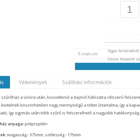
Jelszó visszaállítása
Kérjük, írja be a fiókja e-mail-címét
átvétele után meg tudja majd adni a fi
Tegye fel kérdését
Vissza: Központi ví
ás
Vélemények
Szállítási információk
 szűrőház a vízóra után, közvetlenül a bejövő hálózatra célszerű felszere
 kivitelnek köszönhetően nagy mennyiségű a töltet űrtartalma, így a kapa
ható, így egymás után több szűrő is felszerelhető a nagyobb hatékonysá
ház anyaga:
polipropilén
ek:
magasság - 375mm, szélesség - 175mm