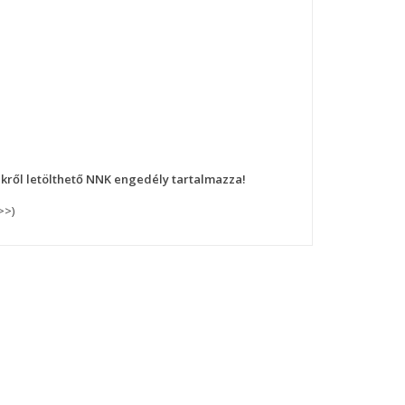
nkről letölthető NNK engedély tartalmazza!
>>)