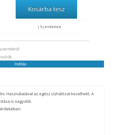
, melyre küldünk Önnek egy ellenőrző kódot. Az ellenőrző kód
|
Írj értékelést
ókja új jelszavát.
 a termékről
zszűrők
Indítás
lni. Használatával az egész vízhálózat kezelhető. A
citása is nagyobb.
g érdekében.