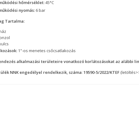
működési hőmérséklet:
45°C
működési nyomás:
6 bar
g Tartalma:
ház
konzol
kulcs
akozások:
1"-os menetes csőcsatlakozás
endezés alkalmazási területeire vonatkozó korlátozásokat az alábbi li
zülék NNK engedélyel rendelkezik, száma
:
19590-5/2022/KTEF
(letöltés>