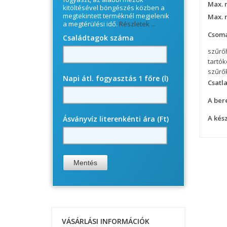
Max. 
kitöltésével böngészés közben a
megtekintett terméknél megjelenik
Max. 
a megtérülési idő.
Részletek ...
Csoma
Családtagok száma
szűrő
tartó
szűrő
Napi átl. fogyasztás 1 főre (l)
Csatl
A ber
A kés
Ásványvíz literenkénti ára (Ft)
VÁSÁRLÁSI INFORMÁCIÓK