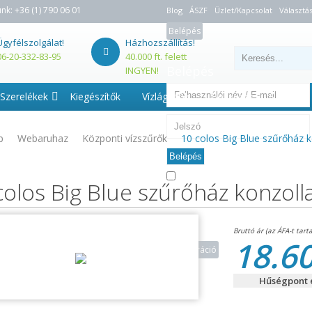
unk:
+36 (1) 790 06 01
Blog
ÁSZF
Üzlet/Kapcsolat
Választás
Belépés
Ügyfélszolgálat!
Házhozszállítás!
06-20-332-83-95
40.000 ft. felett
Belépés
INGYEN!
Szerelékek
Kiegészítők
Vízlágyítók
Beszerelés - Szerviz
p
Webaruhaz
Központi vízszűrők
10 colos Big Blue szűrőház ko
Belépés
Emlékezzen rám
colos Big Blue szűrőház konzolla
Elfelejtette jelszavát?
18.60
Regisztráció
Hűségpont é