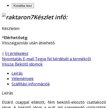
Készlet infó:
Készleten
*
Elérhetőség:
Visszaigazolás után átvehető.
|
Írj értékelést
Nyomtatás
E-mail
Tegye fel kérdését a termékről
Vissza: Bekötő idomok
Leírás
Vélemények
Szállítási információk
Leírás
Elzáró csappal ellátott, fém bekötő-elosztó csatlakozó
idom. A bekötő idom a pult alá szerelendő víztisztítók