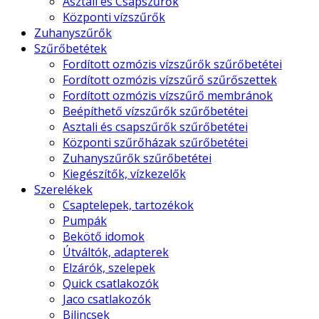
Asztali és Csapszűrők
Központi vízszűrők
Zuhanyszűrők
Szűrőbetétek
Fordított ozmózis vízszűrők szűrőbetétei
Fordított ozmózis vízszűrő szűrőszettek
Fordított ozmózis vízszűrő membránok
Beépíthető vízszűrők szűrőbetétei
Asztali és csapszűrők szűrőbetétei
Központi szűrőházak szűrőbetétei
Zuhanyszűrők szűrőbetétei
Kiegészítők, vízkezelők
Szerelékek
Csaptelepek, tartozékok
Pumpák
Bekötő idomok
Útváltók, adapterek
Elzárók, szelepek
Quick csatlakozók
Jaco csatlakozók
Bilincsek