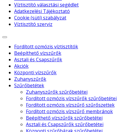
Víztisztító választási segédlet
Adatkezelési Tájékoztató
Cookie (süti) szabályzat
Víztisztító szerviz
Fordított ozmózis víztisztítók
Beépíthető vízszűrők
Asztali és Csapszűrők
Akciók
Központi vízszűrők
Zuhanyszűrők
Szűrőbetétek
Zuhanyszűrők szűrőbetétei
Fordított ozmózis vízszűrők szűrőbetétei
Fordított ozmózis vízszűrő szűrőszettek
Fordított ozmózis vízszűrő membránok
Beépíthető vízszűrők szűrőbetétei
Asztali és Csapszűrők szűrőbetétei
Központi szűrőházak szűrőbetétei