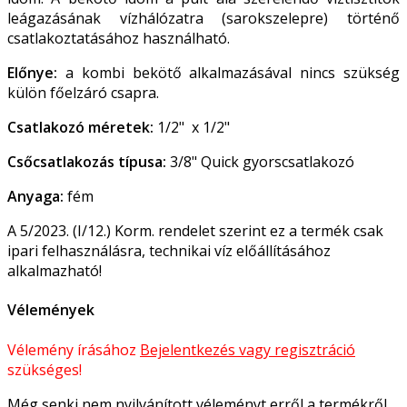
leágazásának vízhálózatra (sarokszelepre) történő
csatlakoztatásához használható.
Előnye:
a kombi bekötő alkalmazásával nincs szükség
külön főelzáró csapra.
Csatlakozó méretek:
1/2" x 1/2"
Csőcsatlakozás típusa:
3/8" Quick gyorscsatlakozó
Anyaga:
fém
A 5/2023. (I/12.) Korm. rendelet szerint ez a termék csak
ipari felhasználásra, technikai víz előállításához
alkalmazható!
Vélemények
Vélemény írásához
Bejelentkezés vagy regisztráció
szükséges!
Még senki nem nyilvánított véleményt erről a termékről.