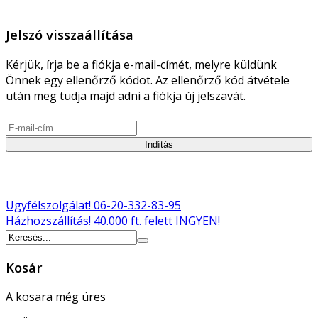
Jelszó visszaállítása
Kérjük, írja be a fiókja e-mail-címét, melyre küldünk
Önnek egy ellenőrző kódot. Az ellenőrző kód átvétele
után meg tudja majd adni a fiókja új jelszavát.
Indítás
Ügyfélszolgálat!
06-20-332-83-95
Házhozszállítás!
40.000 ft. felett INGYEN!
Kosár
A kosara még üres