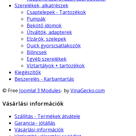
Szerelékek, alkatrészek
Csaptelepek - Tartozékok
Pumpák
Bekötő idomok
Útváltók, adapterek
Elzárók, szelepek
Quick gyorscsatlakozók
Bilincsek
Egyéb szerelékek
Víztartályok + tartozékok
Kiegészítők
Beszerelés - Karbantartás
© Free
Joomla! 3 Modules
- by
VinaGecko.com
Vásárlási információk
Szállítás - Termékek átvátele
Garancia - jótállás
Vásárlási információk