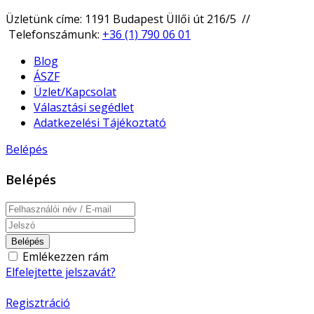
Üzletünk címe: 1191 Budapest Üllői út 216/5 //
Telefonszámunk:
+36 (1) 790 06 01
Blog
ÁSZF
Üzlet/Kapcsolat
Választási segédlet
Adatkezelési Tájékoztató
Belépés
Belépés
Belépés
Emlékezzen rám
Elfelejtette jelszavát?
Regisztráció