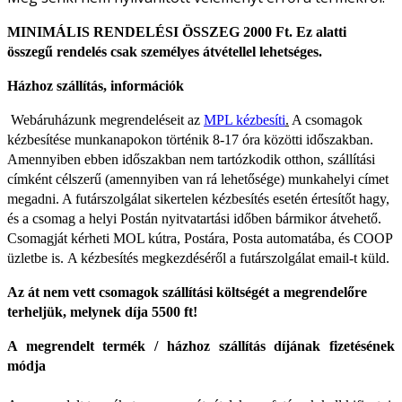
MINIMÁLIS RENDELÉSI ÖSSZEG 2000 Ft. Ez alatti
összegű rendelés csak személyes átvétellel lehetséges.
Házhoz szállítás, információk
Webáruházunk megrendeléseit az
MPL kézbesíti
.
A csomagok
kézbesítése munkanapokon történik 8-17 óra közötti időszakban.
Amennyiben ebben időszakban nem tartózkodik otthon, szállítási
címként célszerű (amennyiben van rá lehetősége) munkahelyi címet
megadni. A futárszolgálat sikertelen kézbesítés esetén értesítőt hagy,
és a csomag a helyi Postán nyitvatartási időben bármikor átvehető.
Csomagját kérheti MOL kútra, Postára, Posta automatába, és COOP
üzletbe is.
A kézbesítés megkezdéséről a futárszolgálat email-t küld.
Az át nem vett csomagok szállítási költségét a megrendelőre
terheljük, melynek díja 5500 ft!
A megrendelt termék / házhoz szállítás díjának fizetésének
módja