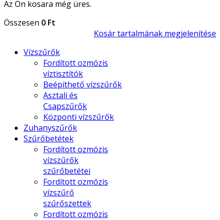
Az Ön kosara még üres.
Összesen
0 Ft
Kosár tartalmának megjelenítése
Vízszűrők
Fordított ozmózis
víztisztítók
Beépíthető vízszűrők
Asztali és
Csapszűrők
Központi vízszűrők
Zuhanyszűrők
Szűrőbetétek
Fordított ozmózis
vízszűrők
szűrőbetétei
Fordított ozmózis
vízszűrő
szűrőszettek
Fordított ozmózis