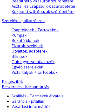
Beépíthető vízszűrők szűrőbetétei
Asztali és Csapszűrők szűrőbetétei
Központi szűrőházak szűrőbetétei
Szerelékek, alkatrészek
Csaptelepek - Tartozékok
Pumpák
Bekötő idomok
Elzárók, szelepek
Útváltók, adapterek
Bilincsek
Quick gyorscsatlakozók
Egyéb szerelékek
Víztartályok + tartozékok
Kiegészítők
Beszerelés - Karbantartás
Szállítás - Termékek átvátele
Garancia - jótállás
Vásárlási információk