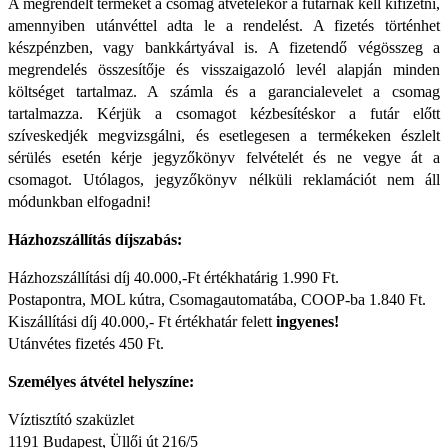
A megrendelt terméket a csomag átvételekor a futárnak kell kifizetni,
amennyiben utánvéttel adta le a rendelést. A fizetés történhet
készpénzben, vagy bankkártyával is. A fizetendő végösszeg a
megrendelés összesítője és visszaigazoló levél alapján minden
költséget tartalmaz. A számla és a garancialevelet a csomag
tartalmazza. Kérjük a csomagot kézbesítéskor a futár előtt
szíveskedjék megvizsgálni, és esetlegesen a termékeken észlelt
sérülés esetén kérje jegyzőkönyv felvételét és ne vegye át a
csomagot. Utólagos, jegyzőkönyv nélküli reklamációt nem áll
módunkban elfogadni!
Házhozszállítás díjszabás:
Házhozszállítási díj 40.000,-Ft értékhatárig 1.990 Ft.
Postapontra, MOL kútra, Csomagautomatába, COOP-ba 1.840 Ft.
Kiszállítási díj 40.000,- Ft értékhatár felett
ingyenes!
Utánvétes fizetés 450 Ft.
Személyes átvétel helyszíne:
Víztisztító szaküzlet
1191 Budapest, Üllői út 216/5