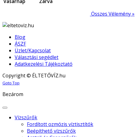
Vasárnap
Zárva
Összes Vélemény »
Blog
ÁSZF
Üzlet/Kapcsolat
Választási segédlet
Adatkezelési Tájékoztató
Copyright © ÉLTETŐVÍZ.hu
Joomla! 3 Templates
Goto Top
Bezárom
Vízszűrők
Fordított ozmózis víztisztítók
Beépíthető vízszűrők