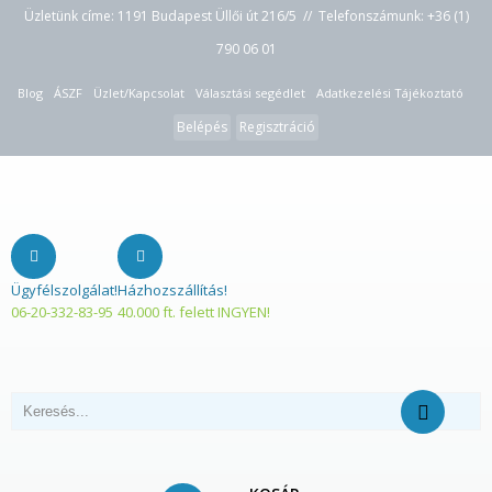
Üzletünk címe: 1191 Budapest Üllői út 216/5 // Telefonszámunk:
+36 (1)
790 06 01
Blog
ÁSZF
Üzlet/Kapcsolat
Választási segédlet
Adatkezelési Tájékoztató
Belépés
Regisztráció
Ügyfélszolgálat!
Házhozszállítás!
06-20-332-83-95
40.000 ft. felett INGYEN!