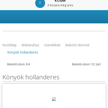
KOSÁR
A kosara még üres
© Free
Joomla! 3 Modules
- by
VinaGecko.com
Kezdőlap
Webaruhaz
Szerelékek
Bekötő idomok
Könyök hollanderes
Bekötő idom 3/4
Bekötő idom 1/2 zárt
Könyök hollanderes