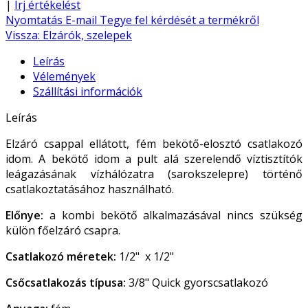
|
Írj értékelést
Nyomtatás
E-mail
Tegye fel kérdését a termékről
Vissza: Elzárók, szelepek
Leírás
Vélemények
Szállítási információk
Leírás
Elzáró csappal ellátott, fém bekötő-elosztó csatlakozó
idom. A bekötő idom a pult alá szerelendő víztisztítók
leágazásának vízhálózatra (sarokszelepre) történő
csatlakoztatásához használható.
Előnye:
a kombi bekötő alkalmazásával nincs szükség
külön főelzáró csapra.
Csatlakozó méretek:
1/2" x 1/2"
Csőcsatlakozás típusa:
3/8" Quick gyorscsatlakozó