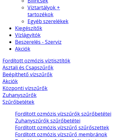
Bilincsek
Víztartályok +
tartozékok
Egyéb szerelékek
Kiegészítők
Vízlágyítók
Beszerelés - Szerviz
Akciók
Fordított ozmózis víztisztítók
Asztali és Csapszűrők
Beépíthető vízszűrők
Akciók
Központi vízszűrők
Zuhanyszűrők
Szűrőbetétek
Fordított ozmózis vízszűrők szűrőbetétei
Zuhanyszűrők szűrőbetétei
Fordított ozmózis vízszűrő szűrőszettek
Fordított ozmózis vízszűrő membránok