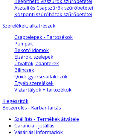
Beépíthető vízszűrők szűrőbetétei
Asztali és Csapszűrők szűrőbetétei
Központi szűrőházak szűrőbetétei
Szerelékek, alkatrészek
Csaptelepek - Tartozékok
Pumpák
Bekötő idomok
Elzárók, szelepek
Útváltók, adapterek
Bilincsek
Quick gyorscsatlakozók
Egyéb szerelékek
Víztartályok + tartozékok
Kiegészítők
Beszerelés - Karbantartás
Szállítás - Termékek átvátele
Garancia - jótállás
Vásárlási információk