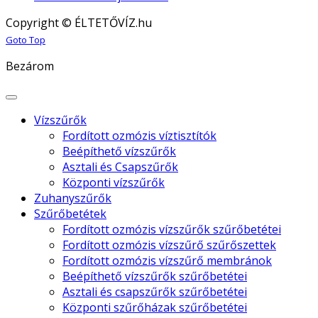
Copyright © ÉLTETŐVÍZ.hu
Joomla! 3 Templates
Goto Top
Bezárom
Vízszűrők
Fordított ozmózis víztisztítók
Beépíthető vízszűrők
Asztali és Csapszűrők
Központi vízszűrők
Zuhanyszűrők
Szűrőbetétek
Fordított ozmózis vízszűrők szűrőbetétei
Fordított ozmózis vízszűrő szűrőszettek
Fordított ozmózis vízszűrő membránok
Beépíthető vízszűrők szűrőbetétei
Asztali és csapszűrők szűrőbetétei
Központi szűrőházak szűrőbetétei