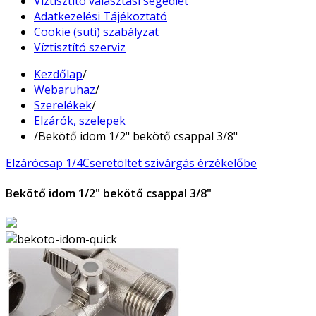
Víztisztító választási segédlet
Adatkezelési Tájékoztató
Cookie (süti) szabályzat
Víztisztító szerviz
Kezdőlap
/
Webaruhaz
/
Szerelékek
/
Elzárók, szelepek
/
Bekötő idom 1/2" bekötő csappal 3/8"
Elzárócsap 1/4
Cseretöltet szivárgás érzékelőbe
Bekötő idom 1/2" bekötő csappal 3/8"