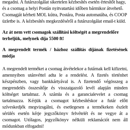
megadni. A futárszolgálat sikertelen kézbesítés esetén értesítőt hagy,
és a csomag a helyi Postán nyitvatartási időben bármikor átvehető.
Csomagját kérheti MOL kútra, Postára, Posta automatába, és COOP
üzletbe is.
A kézbesítés megkezdéséről a futárszolgálat email-t küld.
Az át nem vett csomagok szállítási költségét a megrendelőre
terheljük, melynek díja 5500 ft!
A megrendelt termék / házhoz szállítás díjának fizetésének
módja
A megrendelt terméket a csomag átvételekor a futárnak kell kifizetni,
amennyiben utánvéttel adta le a rendelést. A fizetés történhet
készpénzben, vagy bankkártyával is. A fizetendő végösszeg a
megrendelés összesítője és visszaigazoló levél alapján minden
költséget tartalmaz. A számla és a garancialevelet a csomag
tartalmazza. Kérjük a csomagot kézbesítéskor a futár előtt
szíveskedjék megvizsgálni, és esetlegesen a termékeken észlelt
sérülés esetén kérje jegyzőkönyv felvételét és ne vegye át a
csomagot. Utólagos, jegyzőkönyv nélküli reklamációt nem áll
módunkban elfogadni!