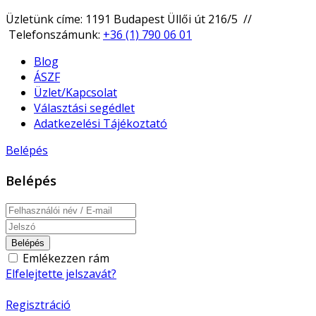
Üzletünk címe: 1191 Budapest Üllői út 216/5 //
Telefonszámunk:
+36 (1) 790 06 01
Blog
ÁSZF
Üzlet/Kapcsolat
Választási segédlet
Adatkezelési Tájékoztató
Belépés
Belépés
Belépés
Emlékezzen rám
Elfelejtette jelszavát?
Regisztráció