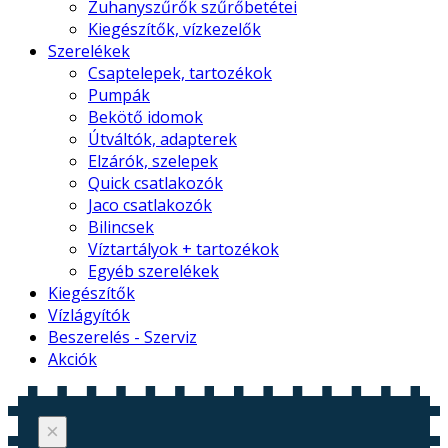
Zuhanyszűrők szűrőbetétei
Kiegészítők, vízkezelők
Szerelékek
Csaptelepek, tartozékok
Pumpák
Bekötő idomok
Útváltók, adapterek
Elzárók, szelepek
Quick csatlakozók
Jaco csatlakozók
Bilincsek
Víztartályok + tartozékok
Egyéb szerelékek
Kiegészítők
Vízlágyítók
Beszerelés - Szerviz
Akciók
×