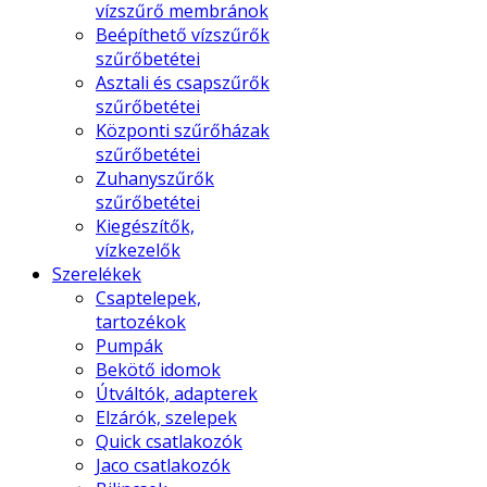
vízszűrő membránok
Beépíthető vízszűrők
szűrőbetétei
Asztali és csapszűrők
szűrőbetétei
Központi szűrőházak
szűrőbetétei
Zuhanyszűrők
szűrőbetétei
Kiegészítők,
vízkezelők
Szerelékek
Csaptelepek,
tartozékok
Pumpák
Bekötő idomok
Útváltók, adapterek
Elzárók, szelepek
Quick csatlakozók
Jaco csatlakozók