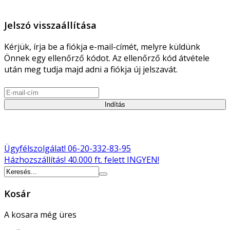
Jelszó visszaállítása
Kérjük, írja be a fiókja e-mail-címét, melyre küldünk
Önnek egy ellenőrző kódot. Az ellenőrző kód átvétele
után meg tudja majd adni a fiókja új jelszavát.
Indítás
Ügyfélszolgálat!
06-20-332-83-95
Házhozszállítás!
40.000 ft. felett INGYEN!
Kosár
A kosara még üres