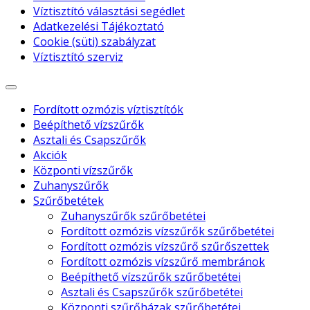
Víztisztító választási segédlet
Adatkezelési Tájékoztató
Cookie (süti) szabályzat
Víztisztító szerviz
Fordított ozmózis víztisztítók
Beépíthető vízszűrők
Asztali és Csapszűrők
Akciók
Központi vízszűrők
Zuhanyszűrők
Szűrőbetétek
Zuhanyszűrők szűrőbetétei
Fordított ozmózis vízszűrők szűrőbetétei
Fordított ozmózis vízszűrő szűrőszettek
Fordított ozmózis vízszűrő membránok
Beépíthető vízszűrők szűrőbetétei
Asztali és Csapszűrők szűrőbetétei
Központi szűrőházak szűrőbetétei