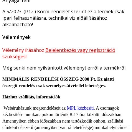
Anyaga:
fém
A 5/2023. (I/12.) Korm. rendelet szerint ez a termék csak
ipari felhasználásra, technikai víz előállításához
alkalmazható!
Vélemények
Vélemény írásához
Bejelentkezés vagy regisztráció
szükséges!
Még senki nem nyilvánított véleményt erről a termékről.
MINIMÁLIS RENDELÉSI ÖSSZEG 2000 Ft. Ez alatti
összegű rendelés csak személyes átvétellel lehetséges.
Házhoz szállítás, információk
Webáruházunk megrendeléseit az
MPL kézbesíti
.
A csomagok
kézbesítése munkanapokon történik 8-17 óra közötti időszakban.
Amennyiben ebben időszakban nem tartózkodik otthon, szállítási
címként célszerű (amennyiben van rá lehetősége) munkahelyi címet