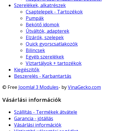
Szerelékek, alkatrészek
Csaptelepek - Tartozékok
Pumpák
Bekötő idomok
Útváltók, adapterek
Elzárók, szelepek
Quick gyorscsatlakozók
Bilincsek
Egyéb szerelékek
Víztartályok + tartozékok
Kiegészítők
Beszerelés - Karbantartás
© Free
Joomla! 3 Modules
- by
VinaGecko.com
Vásárlási információk
Szállítás - Termékek átvátele
Garancia - jótállás
Vásárlási információk