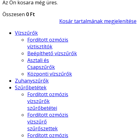
Az Ön kosara még üres.
Összesen
0 Ft
Kosár tartalmának megjelenítése
Vízszűrők
Fordított ozmózis
víztisztítók
Beépíthető vízszűrők
Asztali és
Csapszűrők
Központi vízszűrők
Zuhanyszűrők
Szűrőbetétek
Fordított ozmózis
vízszűrők
szűrőbetétei
Fordított ozmózis
vízszűrő
szűrőszettek
Fordított ozmózis