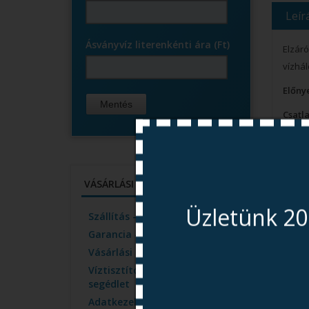
Leír
Ásványvíz literenkénti ára (Ft)
Elzár
vízhá
Előny
Csatl
Csőcs
Anyag
VÁSÁRLÁSI INFORMÁCIÓK
A 5/20
Üzletünk 20
Szállítás - Termékek átvátele
Garancia - jótállás
Vásárlási információk
Víztisztító választási
segédlet
Adatkezelési Tájékoztató