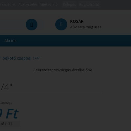
i segédlet
Adatkezelési Tájékoztató
Belépés
Regisztráció
KOSÁR
A kosara még üres
Akciók
" bekötő csappal 1/4"
Cseretöltet szivárgás érzékelőbe
/4"
 Ft
ték: 33