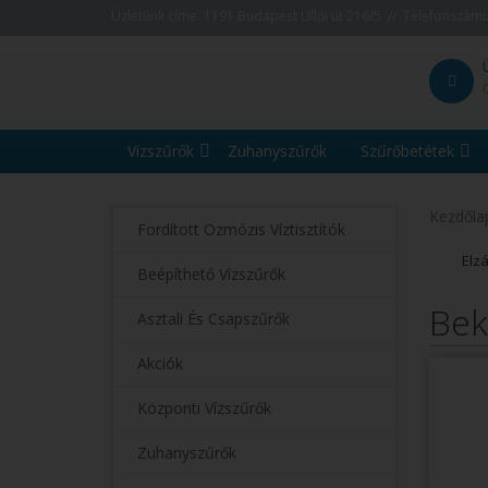
Üzletünk címe: 1191 Budapest Üllői út 216/5 // Telefonszám
Vízszűrők
Zuhanyszűrők
Szűrőbetétek
Kezdőla
Fordított Ozmózis Víztisztítók
Elz
Beépíthető Vízszűrők
Bek
Asztali És Csapszűrők
Akciók
Központi Vízszűrők
Zuhanyszűrők