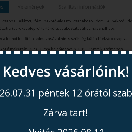
ás
Vélemények
Szállítási információk
ó csappal ellátott, fém bekötő-elosztó csatlakozó idom. A bekötő id
lózatra (sarokszelepre) történő csatlakoztatásához használható.
e:
a kombi bekötő alkalmazásával nincs szükség külön főelzáró csapra.
akozó méretek:
3/8" (~15mm belsőmenet) x 3/8" (~15mm külsőmenet)
atlakozás típusa:
1/4" hollanderes szorítóanya
Kedves vásárlóink!
a:
fém
23. (I/12.) Korm. rendelet szerint ez a termék csak ipari felhasználásra, te
26.07.31 péntek 12 órától sza
Zárva tart!