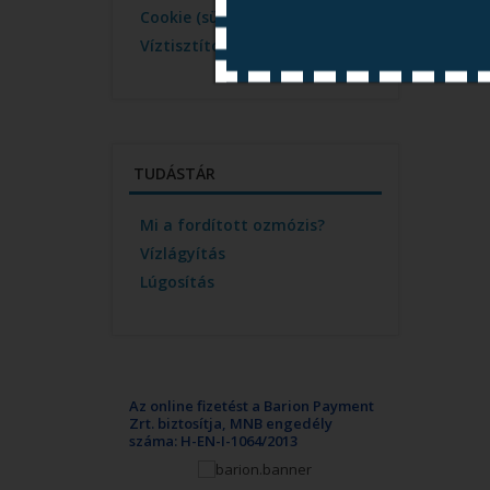
Cookie (süti) szabályzat
Víztisztító szerviz
TUDÁSTÁR
Mi a fordított ozmózis?
Vízlágyítás
Lúgosítás
Az online fizetést a Barion Payment
Zrt. biztosítja, MNB engedély
száma: H-EN-I-1064/2013