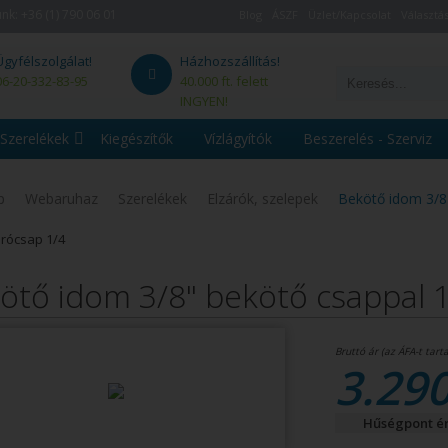
unk:
+36 (1) 790 06 01
Blog
ÁSZF
Üzlet/Kapcsolat
Választás
Ügyfélszolgálat!
Házhozszállítás!
06-20-332-83-95
40.000 ft. felett
INGYEN!
Szerelékek
Kiegészítők
Vízlágyítók
Beszerelés - Szerviz
p
Webaruhaz
Szerelékek
Elzárók, szelepek
Bekötő idom 3/8
árócsap 1/4
ötő idom 3/8" bekötő csappal 1
3.290
Hűségpont ér