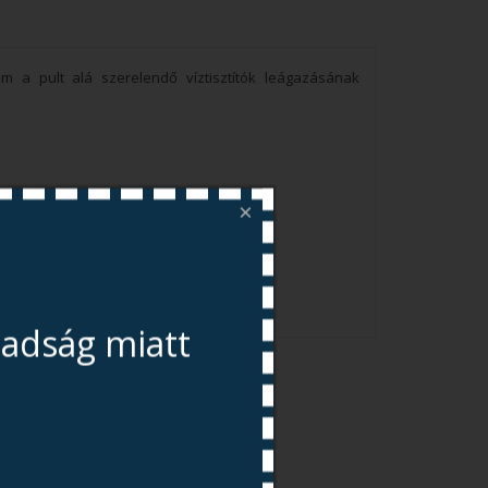
om a pult alá szerelendő víztisztítók leágazásának
×
chnikai víz előállításához alkalmazható!
badság miatt