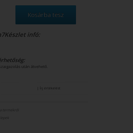
Készlet infó:
érhetőség:
szaigazolás után átvehető.
|
Írj értékelést
 a termékről
elepek