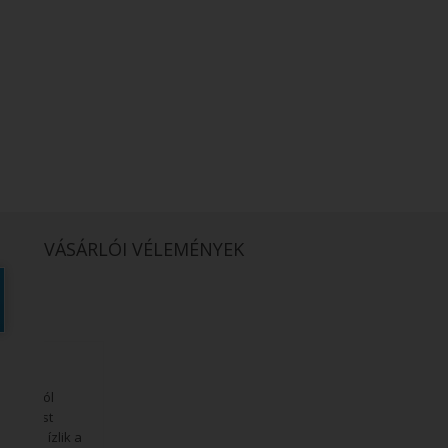
VÁSÁRLÓI VÉLEMÉNYEK
C
ntolásból
, de most
zetten ízlik a