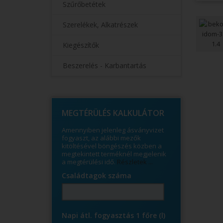
Szűrőbetétek
Szerelékek, Alkatrészek
Kiegészítők
Beszerelés - Karbantartás
© Free
Joomla! 3 Modules
- by
VinaGecko.com
MEGTÉRÜLÉS KALKULÁTOR
Amennyiben jelenleg ásványvizet
fogyaszt, az alábbi mezők
kitöltésével böngészés közben a
megtekintett terméknél megjelenik
a megtérülési idő.
Részletek ...
Családtagok száma
Napi átl. fogyasztás 1 főre (l)