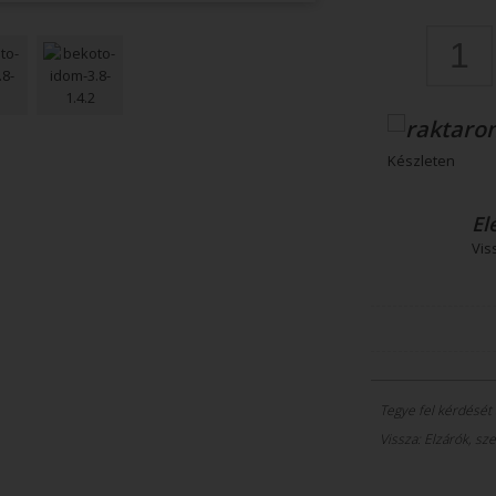
Készleten
El
Vis
Tegye fel kérdését
Vissza: Elzárók, sz