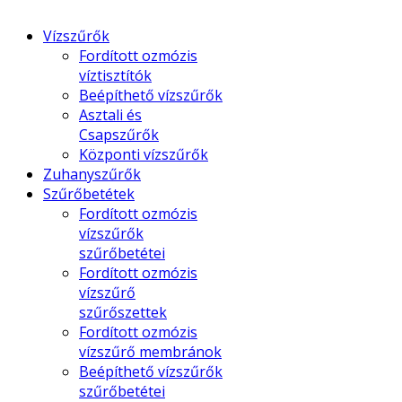
Vízszűrők
Fordított ozmózis
víztisztítók
Beépíthető vízszűrők
Asztali és
Csapszűrők
Központi vízszűrők
Zuhanyszűrők
Szűrőbetétek
Fordított ozmózis
vízszűrők
szűrőbetétei
Fordított ozmózis
vízszűrő
szűrőszettek
Fordított ozmózis
vízszűrő membránok
Beépíthető vízszűrők
szűrőbetétei