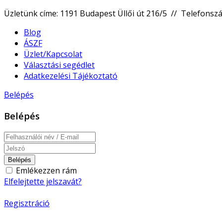
Üzletünk címe: 1191 Budapest Üllői út 216/5 // Telefons
Blog
ÁSZF
Üzlet/Kapcsolat
Választási segédlet
Adatkezelési Tájékoztató
Belépés
Belépés
Belépés
Emlékezzen rám
Elfelejtette jelszavát?
Regisztráció