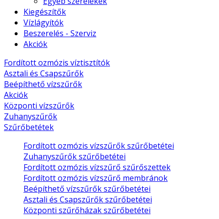
Egyéb szerelékek
Kiegészítők
Vízlágyítók
Beszerelés - Szerviz
Akciók
Fordított ozmózis víztisztítók
Asztali és Csapszűrők
Beépíthető vízszűrők
Akciók
Központi vízszűrők
Zuhanyszűrők
Szűrőbetétek
Fordított ozmózis vízszűrők szűrőbetétei
Zuhanyszűrők szűrőbetétei
Fordított ozmózis vízszűrő szűrőszettek
Fordított ozmózis vízszűrő membránok
Beépíthető vízszűrők szűrőbetétei
Asztali és Csapszűrők szűrőbetétei
Központi szűrőházak szűrőbetétei