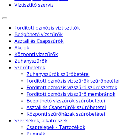
Víztisztító szerviz
Fordított ozmózis víztisztítók
Beépíthető vízszűrők
Asztali és Csapszűrők
Akciók
Központi vízszűrők
Zuhanyszűrők
Szűrőbetétek
Zuhanyszűrők szűrőbetétei
Fordított ozmózis vízszűrők szűrőbetétei
Fordított ozmózis vízszűrő szűrőszettek
Fordított ozmózis vízszűrő membránok
Beépíthető vízszűrők szűrőbetétei
Asztali és Csapszűrők szűrőbetétei
Központi szűrőházak szűrőbetétei
Szerelékek, alkatrészek
Csaptelepek - Tartozékok
Pumpák