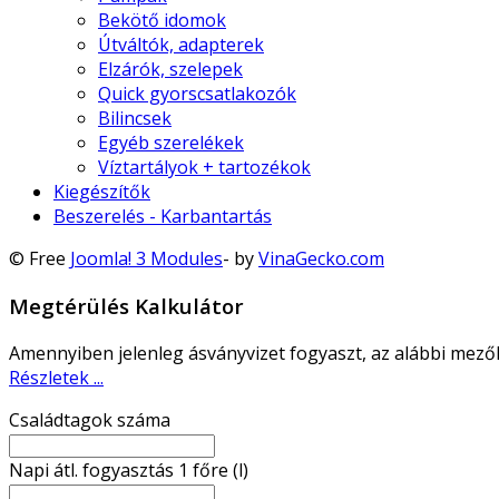
Bekötő idomok
Útváltók, adapterek
Elzárók, szelepek
Quick gyorscsatlakozók
Bilincsek
Egyéb szerelékek
Víztartályok + tartozékok
Kiegészítők
Beszerelés - Karbantartás
© Free
Joomla! 3 Modules
- by
VinaGecko.com
Megtérülés Kalkulátor
Amennyiben jelenleg ásványvizet fogyaszt, az alábbi mező
Részletek ...
Családtagok száma
Napi átl. fogyasztás 1 főre (l)