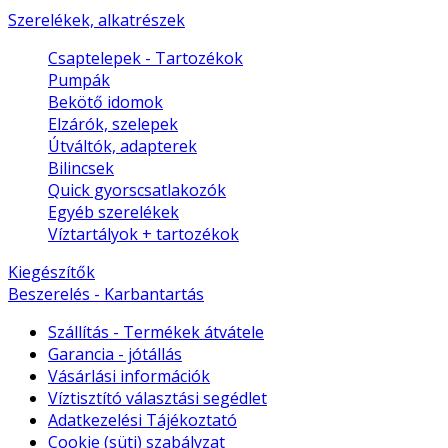
Szerelékek, alkatrészek
Csaptelepek - Tartozékok
Pumpák
Bekötő idomok
Elzárók, szelepek
Útváltók, adapterek
Bilincsek
Quick gyorscsatlakozók
Egyéb szerelékek
Víztartályok + tartozékok
Kiegészítők
Beszerelés - Karbantartás
Szállítás - Termékek átvátele
Garancia - jótállás
Vásárlási információk
Víztisztító választási segédlet
Adatkezelési Tájékoztató
Cookie (süti) szabályzat