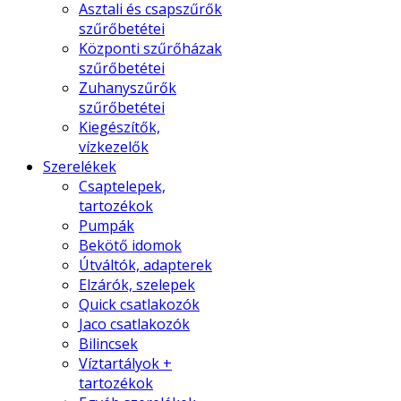
Asztali és csapszűrők
szűrőbetétei
Központi szűrőházak
szűrőbetétei
Zuhanyszűrők
szűrőbetétei
Kiegészítők,
vízkezelők
Szerelékek
Csaptelepek,
tartozékok
Pumpák
Bekötő idomok
Útváltók, adapterek
Elzárók, szelepek
Quick csatlakozók
Jaco csatlakozók
Bilincsek
Víztartályok +
tartozékok