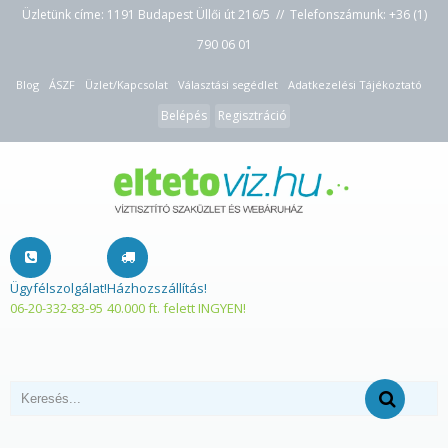
Üzletünk címe: 1191 Budapest Üllői út 216/5 // Telefonszámunk:
+36 (1)
790 06 01
Blog
ÁSZF
Üzlet/Kapcsolat
Választási segédlet
Adatkezelési Tájékoztató
Belépés
Regisztráció
Ügyfélszolgálat!
Házhozszállítás!
06-20-332-83-95
40.000 ft. felett INGYEN!