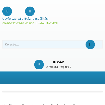
Ügyfélszolgálat!
Házhozszállítás!
06-20-332-83-95
40.000 ft. felett INGYEN!
KOSÁR
A kosara még üres
© Free
Joomla! 3 Modules
- by
VinaGecko.com