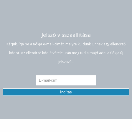
Jelszó visszaállítása
Kérjük, írja be a fiókja e-mail-címét, melyre küldünk Önnek egy ellenőrző
kódot. Az ellenőrző kód átvétele után meg tudja majd adni a fiókja új
jelszavát.
Indítás