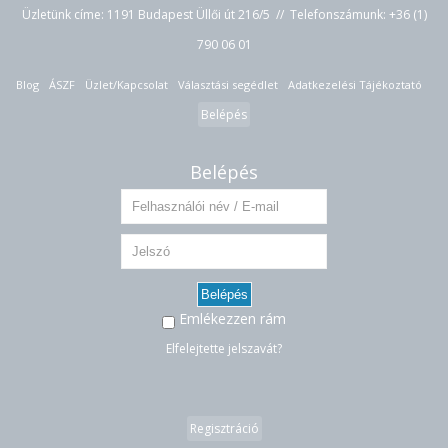
Üzletünk címe: 1191 Budapest Üllői út 216/5 // Telefonszámunk:
+36 (1)
790 06 01
Blog
ÁSZF
Üzlet/Kapcsolat
Választási segédlet
Adatkezelési Tájékoztató
Belépés
Belépés
Belépés
Emlékezzen rám
Elfelejtette jelszavát?
Regisztráció