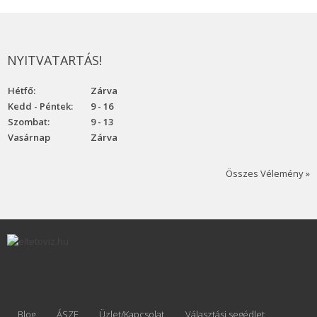
NYITVATARTÁS!
Hétfő:
Zárva
Kedd - Péntek:
9 - 16
Szombat:
9 - 13
Vasárnap
Zárva
Összes Vélemény »
Blog
ÁSZF
Üzlet/Kapcsolat
Választási segédlet