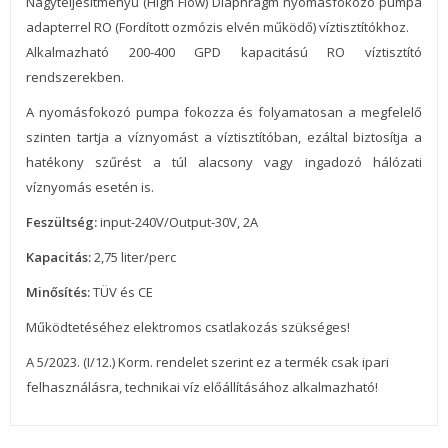
Nagyteljesítményű (High Flow) Diaphragm nyomásfokozó pumpa
adapterrel RO (Fordított ozmózis elvén működő) víztisztítókhoz.
Alkalmazható 200-400 GPD kapacitású RO víztisztító
rendszerekben.
A nyomásfokozó pumpa fokozza és folyamatosan a megfelelő
szinten tartja a víznyomást a víztisztítóban, ezáltal biztosítja a
hatékony szűrést a túl alacsony vagy ingadozó hálózati
víznyomás esetén is.
Feszültség:
input-240V/Output-30V, 2A
Kapacitás:
2,75 liter/perc
Minősítés:
TÜV és CE
Működtetéséhez elektromos csatlakozás szükséges!
A 5/2023. (I/12.) Korm. rendelet szerint ez a termék csak ipari
felhasználásra, technikai víz előállításához alkalmazható!