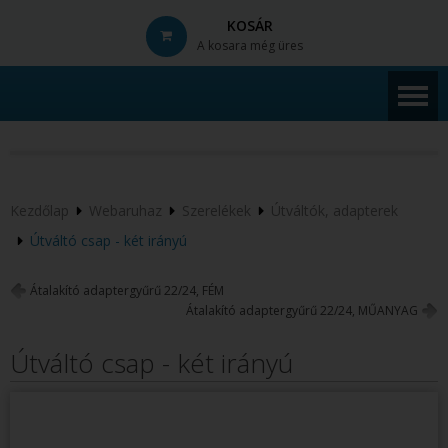
KOSÁR
A kosara még üres
© Free
Joomla! 3 Modules
- by
VinaGecko.com
Kezdőlap
Webaruhaz
Szerelékek
Útváltók, adapterek
Útváltó csap - két irányú
Átalakító adaptergyűrű 22/24, FÉM
Átalakító adaptergyűrű 22/24, MŰANYAG
Útváltó csap - két irányú