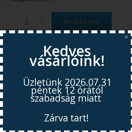
×
|
Írj értékelést
Kedves
vásárlóink!
Tegye fel kérdését a termékről
Vissza: Útváltók, adapterek
Üzletünk 2026.07.31
Leírás
Vélemények
péntek 12 órától
szabadság miatt
Szállítási információk
Olyan esetekben alkalmazható, ha nem akarunk külön tiszta víz
Zárva tart!
csaptelepet.
Anyaga:
krómozott fém