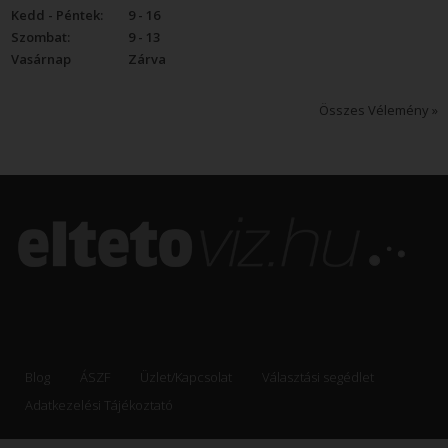
Kedd - Péntek:
9 - 16
Szombat:
9 - 13
Vasárnap
Zárva
Összes Vélemény »
Blog
ÁSZF
Üzlet/Kapcsolat
Választási segédlet
Adatkezelési Tájékoztató