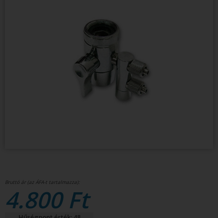
4.800 Ft
Hűségpont érték: 48