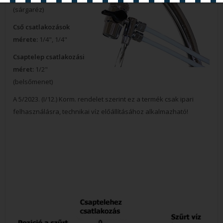
Nyitás 2026.08.11
(sárgaréz)
Cső csatlakozások
mérete:
1/4", 1/4"
Csaptelep csatlakozási
méret:
1/2"
(belsőmenet)
A 5/2023. (I/12.) Korm. rendelet szerint ez a termék csak ipari
felhasználásra, technikai víz előállításához alkalmazható!