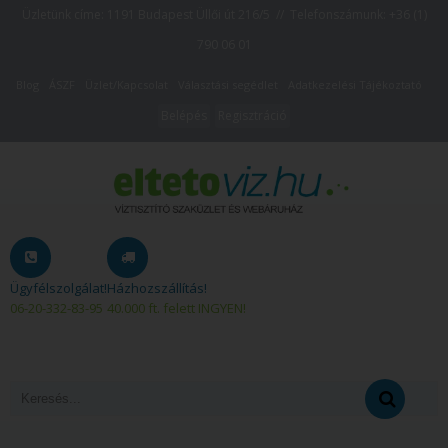
Üzletünk címe: 1191 Budapest Üllői út 216/5 // Telefonszámunk:
+36 (1)
790 06 01
Blog
ÁSZF
Üzlet/Kapcsolat
Választási segédlet
Adatkezelési Tájékoztató
Belépés
Regisztráció
Ügyfélszolgálat!
Házhozszállítás!
06-20-332-83-95
40.000 ft. felett INGYEN!