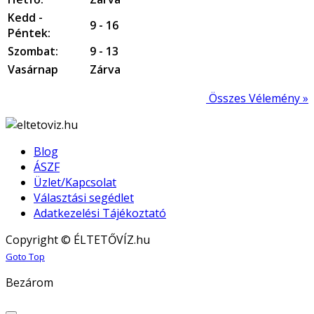
Kedd -
9 - 16
Péntek:
Szombat:
9 - 13
Vasárnap
Zárva
Összes Vélemény »
Blog
ÁSZF
Üzlet/Kapcsolat
Választási segédlet
Adatkezelési Tájékoztató
Copyright © ÉLTETŐVÍZ.hu
Joomla! 3 Templates
Goto Top
Bezárom