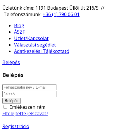
Üzletünk címe: 1191 Budapest Üllői út 216/5 //
Telefonszámunk:
+36 (1) 790 06 01
Blog
ÁSZF
Üzlet/Kapcsolat
Választási segédlet
Adatkezelési Tájékoztató
Belépés
Belépés
Belépés
Emlékezzen rám
Elfelejtette jelszavát?
Regisztráció