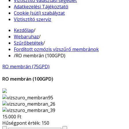
Víztisztító választási segédlet
Adatkezelési Tájékoztató
Cookie (süti) szabályzat
Víztisztító szerviz
Kezdőlap
/
Webaruhaz
/
Szűrőbetétek
/
Fordított ozmózis vízszűrő membránok
/
RO membrán (100GPD)
RO membrán (75GPD)
RO membrán (100GPD)
15.000 Ft
Hűségpont érték: 150