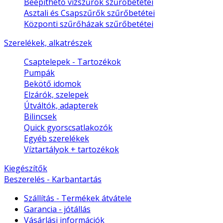
Beépíthető vízszűrők szűrőbetétei
Asztali és Csapszűrők szűrőbetétei
Központi szűrőházak szűrőbetétei
Szerelékek, alkatrészek
Csaptelepek - Tartozékok
Pumpák
Bekötő idomok
Elzárók, szelepek
Útváltók, adapterek
Bilincsek
Quick gyorscsatlakozók
Egyéb szerelékek
Víztartályok + tartozékok
Kiegészítők
Beszerelés - Karbantartás
Szállítás - Termékek átvátele
Garancia - jótállás
Vásárlási információk