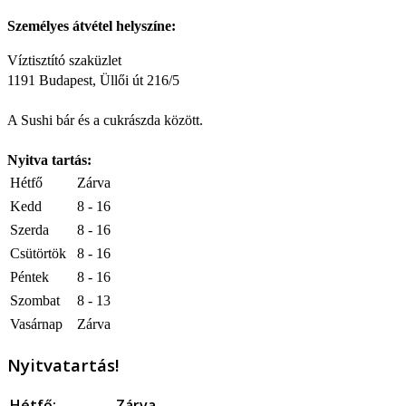
Személyes átvétel helyszíne:
Víztisztító szaküzlet
1191 Budapest, Üllői út 216/5
A Sushi bár és a cukrászda között.
Nyitva tartás:
Hétfő
Zárva
Kedd
8 - 16
Szerda
8 - 16
Csütörtök
8 - 16
Péntek
8 - 16
Szombat
8 - 13
Vasárnap
Zárva
Nyitvatartás!
Hétfő:
Zárva