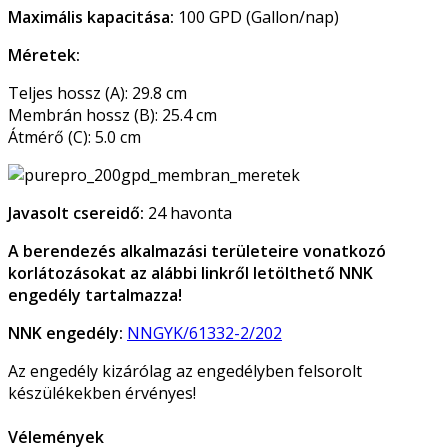
Maximális kapacitása:
100 GPD (Gallon/nap)
Méretek:
Teljes hossz (A): 29.8 cm
Membrán hossz (B): 25.4 cm
Átmérő (C): 5.0 cm
Javasolt csereidő:
24 havonta
A berendezés alkalmazási területeire vonatkozó
korlátozásokat az alábbi linkről letölthető NNK
engedély tartalmazza!
NNK engedély:
NNGYK/61332-2/202
Az engedély kizárólag az engedélyben felsorolt
készülékekben érvényes!
Vélemények