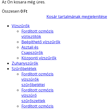
Az Ön kosara még üres.
Összesen
0 Ft
Kosár tartalmának megjelenítése
Vízszűrők
Fordított ozmózis
víztisztítók
Beépíthető vízszűrők
Asztali és
Csapszűrők
Központi vízszűrők
Zuhanyszűrők
Szűrőbetétek
Fordított ozmózis
vízszűrők
szűrőbetétei
Fordított ozmózis
vízszűrő
szűrőszettek
Fordított ozmózis