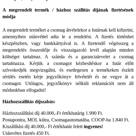
A megrendelt termék / házhoz szállítás díjának fizetésének
módja
A megrendelt terméket a csomag átvételekor a futárnak kell kifizetni,
amennyiben utánvéttel adta le a rendelést. A fizetés történhet
készpénzben, vagy bankkártyával is. A fizetendő végösszeg a
megrendelés összesítője és visszaigazoló levél alapján minden
költséget tartalmaz. A számla és a garancialevelet a csomag
tartalmazza. Kérjük a csomagot kézbesítéskor a futár előtt
szíveskedjék megvizsgálni, és esetlegesen a termékeken észlelt
sérülés esetén kérje jegyzőkönyv felvételét és ne vegye át a
csomagot. Utólagos, jegyzőkönyv nélküli reklamációt nem áll
módunkban elfogadni!
Házhozszállítás díjszabás:
Házhozszállítási díj 40.000,-Ft értékhatárig 1.990 Ft.
Postapontra, MOL kútra, Csomagautomatába, COOP-ba 1.840 Ft.
Kiszállítási díj 40.000,- Ft értékhatár felett
ingyenes!
Utánvétes fizetés 450 Ft.