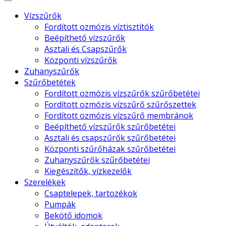
Vízszűrők
Fordított ozmózis víztisztítók
Beépíthető vízszűrők
Asztali és Csapszűrők
Központi vízszűrők
Zuhanyszűrők
Szűrőbetétek
Fordított ozmózis vízszűrők szűrőbetétei
Fordított ozmózis vízszűrő szűrőszettek
Fordított ozmózis vízszűrő membránok
Beépíthető vízszűrők szűrőbetétei
Asztali és csapszűrők szűrőbetétei
Központi szűrőházak szűrőbetétei
Zuhanyszűrők szűrőbetétei
Kiegészítők, vízkezelők
Szerelékek
Csaptelepek, tartozékok
Pumpák
Bekötő idomok