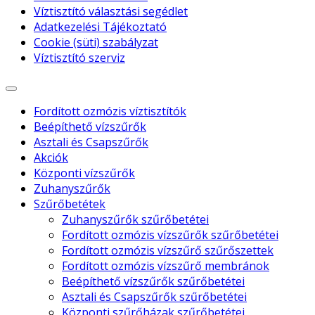
Víztisztító választási segédlet
Adatkezelési Tájékoztató
Cookie (süti) szabályzat
Víztisztító szerviz
Fordított ozmózis víztisztítók
Beépíthető vízszűrők
Asztali és Csapszűrők
Akciók
Központi vízszűrők
Zuhanyszűrők
Szűrőbetétek
Zuhanyszűrők szűrőbetétei
Fordított ozmózis vízszűrők szűrőbetétei
Fordított ozmózis vízszűrő szűrőszettek
Fordított ozmózis vízszűrő membránok
Beépíthető vízszűrők szűrőbetétei
Asztali és Csapszűrők szűrőbetétei
Központi szűrőházak szűrőbetétei