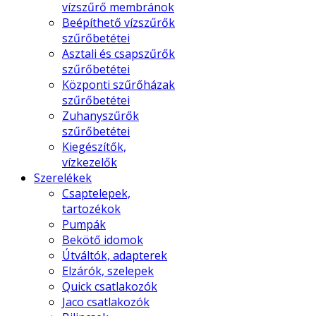
vízszűrő membránok
Beépíthető vízszűrők
szűrőbetétei
Asztali és csapszűrők
szűrőbetétei
Központi szűrőházak
szűrőbetétei
Zuhanyszűrők
szűrőbetétei
Kiegészítők,
vízkezelők
Szerelékek
Csaptelepek,
tartozékok
Pumpák
Bekötő idomok
Útváltók, adapterek
Elzárók, szelepek
Quick csatlakozók
Jaco csatlakozók