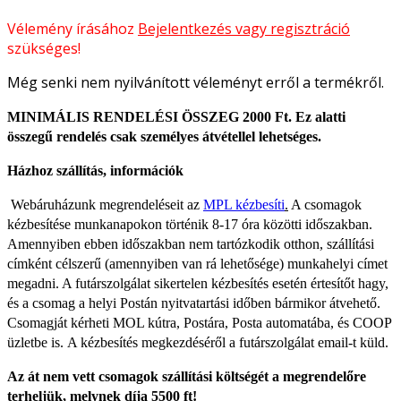
Vélemény írásához
Bejelentkezés vagy regisztráció
szükséges!
Még senki nem nyilvánított véleményt erről a termékről.
MINIMÁLIS RENDELÉSI ÖSSZEG 2000 Ft. Ez alatti
összegű rendelés csak személyes átvétellel lehetséges.
Házhoz szállítás, információk
Webáruházunk megrendeléseit az
MPL kézbesíti
.
A csomagok
kézbesítése munkanapokon történik 8-17 óra közötti időszakban.
Amennyiben ebben időszakban nem tartózkodik otthon, szállítási
címként célszerű (amennyiben van rá lehetősége) munkahelyi címet
megadni. A futárszolgálat sikertelen kézbesítés esetén értesítőt hagy,
és a csomag a helyi Postán nyitvatartási időben bármikor átvehető.
Csomagját kérheti MOL kútra, Postára, Posta automatába, és COOP
üzletbe is.
A kézbesítés megkezdéséről a futárszolgálat email-t küld.
Az át nem vett csomagok szállítási költségét a megrendelőre
terheljük, melynek díja 5500 ft!