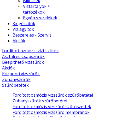
Bilincsek
Víztartályok +
tartozékok
Egyéb szerelékek
Kiegészítők
Vízlágyítók
Beszerelés - Szerviz
Akciók
Fordított ozmózis víztisztítók
Asztali és Csapszűrők
Beépíthető vízszűrők
Akciók
Központi vízszűrők
Zuhanyszűrők
Szűrőbetétek
Fordított ozmózis vízszűrők szűrőbetétei
Zuhanyszűrők szűrőbetétei
Fordított ozmózis vízszűrő szűrőszettek
Fordított ozmózis vízszűrő membránok