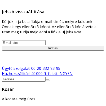
Jelszó visszaállítása
Kérjük, írja be a fiókja e-mail-címét, melyre küldünk
Önnek egy ellenőrző kódot. Az ellenőrző kód átvétele
után meg tudja majd adni a fiókja új jelszavát.
Indítás
Ügyfélszolgálat!
06-20-332-83-95
Házhozszállítás!
40.000 ft. felett INGYEN!
Kosár
A kosara még üres