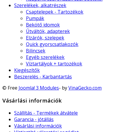
Szerelékek, alkatrészek
Csaptelepek - Tartozékok
Pumpák
Bekötő idomok
Útváltók, adapterek
Elzárók, szelepek
Quick gyorscsatlakozók
Bilincsek
Egyéb szerelékek
Víztartályok + tartozékok
Kiegészítők
Beszerelés - Karbantartás
© Free
Joomla! 3 Modules
- by
VinaGecko.com
Vásárlási információk
Szállítás - Termékek átvátele
Garancia - jótállás
Vásárlási információk