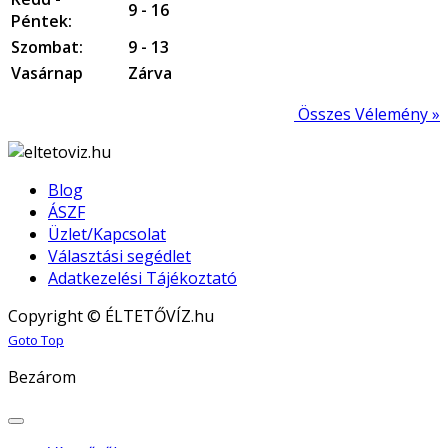
9 - 16
Péntek:
Szombat:
9 - 13
Vasárnap
Zárva
Összes Vélemény »
Blog
ÁSZF
Üzlet/Kapcsolat
Választási segédlet
Adatkezelési Tájékoztató
Copyright © ÉLTETŐVÍZ.hu
Joomla! 3 Templates
Goto Top
Bezárom