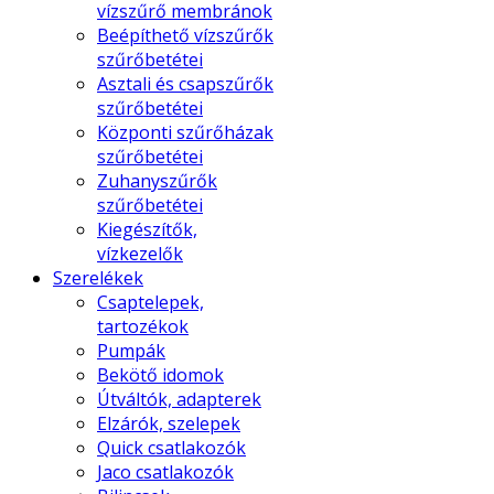
vízszűrő membránok
Beépíthető vízszűrők
szűrőbetétei
Asztali és csapszűrők
szűrőbetétei
Központi szűrőházak
szűrőbetétei
Zuhanyszűrők
szűrőbetétei
Kiegészítők,
vízkezelők
Szerelékek
Csaptelepek,
tartozékok
Pumpák
Bekötő idomok
Útváltók, adapterek
Elzárók, szelepek
Quick csatlakozók
Jaco csatlakozók