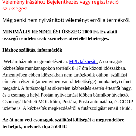
Vélemény írásához
Bejelentkezés vagy regisztráció
szükséges!
Még senki nem nyilvánított véleményt erről a termékről.
MINIMÁLIS RENDELÉSI ÖSSZEG 2000 Ft. Ez alatti
összegű rendelés csak személyes átvétellel lehetséges.
Házhoz szállítás, információk
Webáruházunk megrendeléseit az
MPL kézbesíti
.
A csomagok
kézbesítése munkanapokon történik 8-17 óra közötti időszakban.
Amennyiben ebben időszakban nem tartózkodik otthon, szállítási
címként célszerű (amennyiben van rá lehetősége) munkahelyi címet
megadni. A futárszolgálat sikertelen kézbesítés esetén értesítőt hagy,
és a csomag a helyi Postán nyitvatartási időben bármikor átvehető.
Csomagját kérheti MOL kútra, Postára, Posta automatába, és COOP
üzletbe is.
A kézbesítés megkezdéséről a futárszolgálat email-t küld.
Az át nem vett csomagok szállítási költségét a megrendelőre
terheljük, melynek díja 5500 ft!