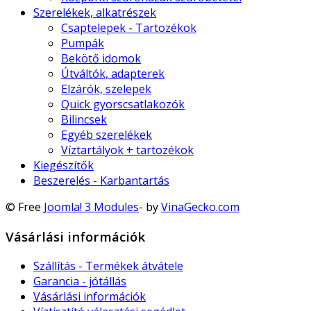
Szerelékek, alkatrészek
Csaptelepek - Tartozékok
Pumpák
Bekötő idomok
Útváltók, adapterek
Elzárók, szelepek
Quick gyorscsatlakozók
Bilincsek
Egyéb szerelékek
Víztartályok + tartozékok
Kiegészítők
Beszerelés - Karbantartás
© Free
Joomla! 3 Modules
- by
VinaGecko.com
Vásárlási információk
Szállítás - Termékek átvátele
Garancia - jótállás
Vásárlási információk