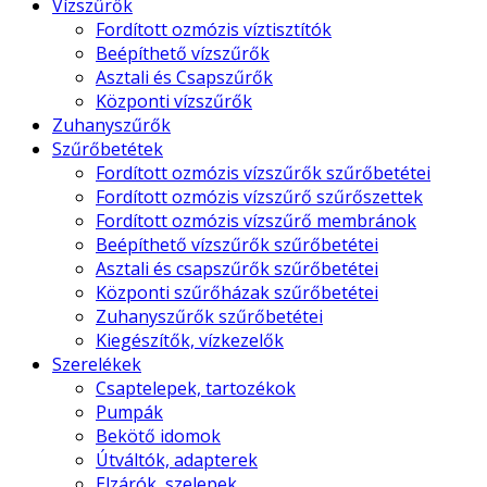
Vízszűrők
Fordított ozmózis víztisztítók
Beépíthető vízszűrők
Asztali és Csapszűrők
Központi vízszűrők
Zuhanyszűrők
Szűrőbetétek
Fordított ozmózis vízszűrők szűrőbetétei
Fordított ozmózis vízszűrő szűrőszettek
Fordított ozmózis vízszűrő membránok
Beépíthető vízszűrők szűrőbetétei
Asztali és csapszűrők szűrőbetétei
Központi szűrőházak szűrőbetétei
Zuhanyszűrők szűrőbetétei
Kiegészítők, vízkezelők
Szerelékek
Csaptelepek, tartozékok
Pumpák
Bekötő idomok
Útváltók, adapterek
Elzárók, szelepek