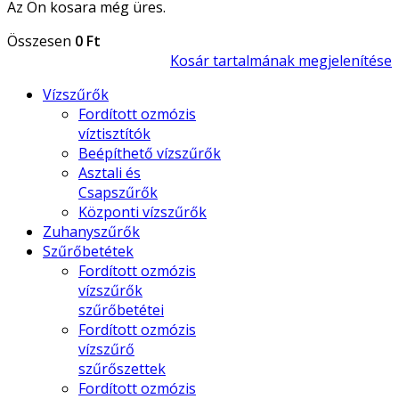
Az Ön kosara még üres.
Összesen
0 Ft
Kosár tartalmának megjelenítése
Vízszűrők
Fordított ozmózis
víztisztítók
Beépíthető vízszűrők
Asztali és
Csapszűrők
Központi vízszűrők
Zuhanyszűrők
Szűrőbetétek
Fordított ozmózis
vízszűrők
szűrőbetétei
Fordított ozmózis
vízszűrő
szűrőszettek
Fordított ozmózis