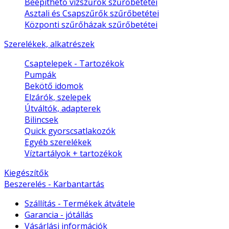
Beépíthető vízszűrők szűrőbetétei
Asztali és Csapszűrők szűrőbetétei
Központi szűrőházak szűrőbetétei
Szerelékek, alkatrészek
Csaptelepek - Tartozékok
Pumpák
Bekötő idomok
Elzárók, szelepek
Útváltók, adapterek
Bilincsek
Quick gyorscsatlakozók
Egyéb szerelékek
Víztartályok + tartozékok
Kiegészítők
Beszerelés - Karbantartás
Szállítás - Termékek átvátele
Garancia - jótállás
Vásárlási információk