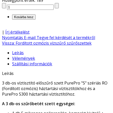
Hűségpont érték: 189
|
Írj értékelést
Nyomtatás
E-mail
Tegye fel kérdését a termékről
Vissza: Fordított ozmózis vízszűrő szűrőszettek
Leírás
Vélemények
Szállítási információk
Leírás
3 db-os víztisztító előszűrő szett PurePro "S" szériás RO
(Fordított ozmózis) háztartási víztisztítókhoz és a
PurePro S300 háztartási víztisztítóhoz.
A 3 db-os szűrőbetét szett egységei: