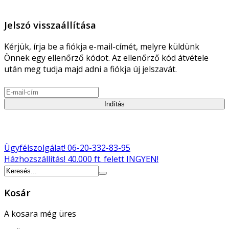
Jelszó visszaállítása
Kérjük, írja be a fiókja e-mail-címét, melyre küldünk
Önnek egy ellenőrző kódot. Az ellenőrző kód átvétele
után meg tudja majd adni a fiókja új jelszavát.
Indítás
Ügyfélszolgálat!
06-20-332-83-95
Házhozszállítás!
40.000 ft. felett INGYEN!
Kosár
A kosara még üres