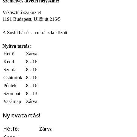
Személyes átvétel helyszíne:
Víztisztító szaküzlet
1191 Budapest, Üllői út 216/5
A Sushi bár és a cukrászda között.
Nyitva tartás:
Hétfő
Zárva
Kedd
8 - 16
Szerda
8 - 16
Csütörtök
8 - 16
Péntek
8 - 16
Szombat
8 - 13
Vasárnap
Zárva
Nyitvatartás!
Hétfő:
Zárva
Kedd -