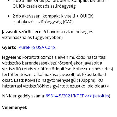
1 db 5 mikronos polipropilén, kompakt kivitelű +
QUICK csatlakozós szűrőegység
2 db aktívszén, kompakt kivitelű + QUICK
csatlakozós szűrőegység (GAC)
Javasolt szűrőcsere:
6 havonta (vízminőség és
vízfelhasználás függvényében)
Gyártó:
PurePro USA Corp.
Figyelem:
Fordított ozmózis elvén működő háztartási
víztisztító berendezések szűrőcseréjekor javasolt a
víztisztító rendszer átfertőtlenítése. Ehhez (természetes)
fertőtlenítőszer alkalmazása javasolt, pl. Ezüstkolloid
oldat. Lásd: KoMiTo nagytöménységű (100ppm), RO
háztartási víztisztítókhoz gyártott ezüstkolloid oldat>>
NNK engedély száma:
69314-5/2021/KTEF >>> (letöltés
)
Vélemények