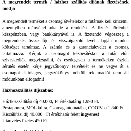
A megrendelt termék / házhoz szállítás díjának fizetésének
módja
A megrendelt terméket a csomag átvételekor a futárnak kell kifizetni,
amennyiben utánvéttel adta le a rendelést. A fizetés történhet
készpénzben, vagy bankkártyával is. A fizetendő végösszeg a
megrendelés összesítője és visszaigazoló levél alapján minden
költséget tartalmaz. A számla és a garancialevelet a csomag
tartalmazza. Kérjük a csomagot kézbesítéskor a futár előtt
szíveskedjék megvizsgálni, és esetlegesen a termékeken észlelt
sérülés esetén kérje jegyzőkönyv felvételét és ne vegye át a
csomagot. Utólagos, jegyzőkönyv nélküli reklamációt nem áll
módunkban elfogadni!
Házhozszállítás díjszabás:
Házhozszállítási díj 40.000,-Ft értékhatárig 1.990 Ft.
Postapontra, MOL kútra, Csomagautomatába, COOP-ba 1.840 Ft.
Kiszállítási díj 40.000,- Ft értékhatár felett
ingyenes!
Utánvétes fizetés 450 Ft.