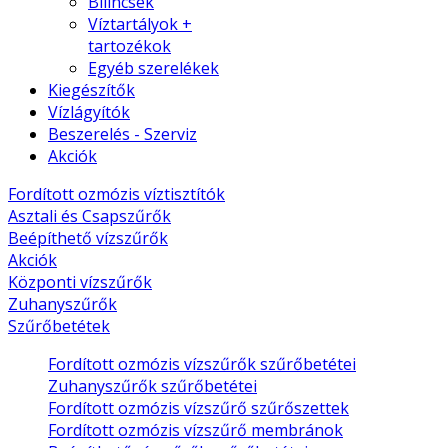
Bilincsek
Víztartályok +
tartozékok
Egyéb szerelékek
Kiegészítők
Vízlágyítók
Beszerelés - Szerviz
Akciók
Fordított ozmózis víztisztítók
Asztali és Csapszűrők
Beépíthető vízszűrők
Akciók
Központi vízszűrők
Zuhanyszűrők
Szűrőbetétek
Fordított ozmózis vízszűrők szűrőbetétei
Zuhanyszűrők szűrőbetétei
Fordított ozmózis vízszűrő szűrőszettek
Fordított ozmózis vízszűrő membránok