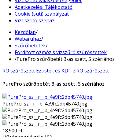
Víztisztító választási segédlet
Adatkezelési Tájékoztató
Cookie (süti) szabályzat
Víztisztító szerviz
Kezdőlap
/
Webaruhaz
/
Szűrőbetétek
/
Fordított ozmózis vízszűrő szűrőszettek
/
PurePro szűrőbetét 3-as szett, S szériához
RO szűrőszett Ezüstel, és KDF-el
RO szűrőszett
PurePro szűrőbetét 3-as szett, S szériához
PurePro_sz__r__b_4e9fc2db45740.jpg
18.900 Ft