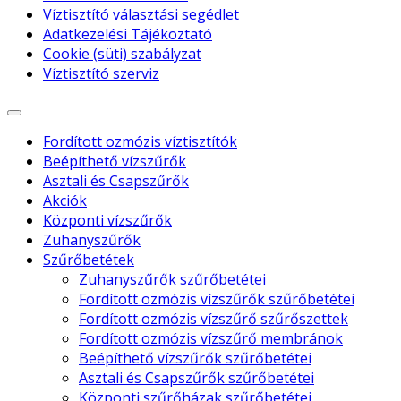
Víztisztító választási segédlet
Adatkezelési Tájékoztató
Cookie (süti) szabályzat
Víztisztító szerviz
Fordított ozmózis víztisztítók
Beépíthető vízszűrők
Asztali és Csapszűrők
Akciók
Központi vízszűrők
Zuhanyszűrők
Szűrőbetétek
Zuhanyszűrők szűrőbetétei
Fordított ozmózis vízszűrők szűrőbetétei
Fordított ozmózis vízszűrő szűrőszettek
Fordított ozmózis vízszűrő membránok
Beépíthető vízszűrők szűrőbetétei
Asztali és Csapszűrők szűrőbetétei
Központi szűrőházak szűrőbetétei