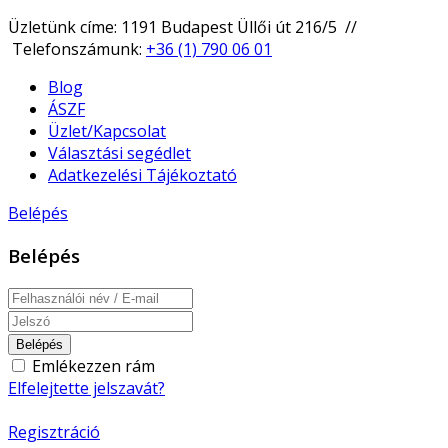
Üzletünk címe: 1191 Budapest Üllői út 216/5 //
Telefonszámunk:
+36 (1) 790 06 01
Blog
ÁSZF
Üzlet/Kapcsolat
Választási segédlet
Adatkezelési Tájékoztató
Belépés
Belépés
Belépés
Emlékezzen rám
Elfelejtette jelszavát?
Regisztráció