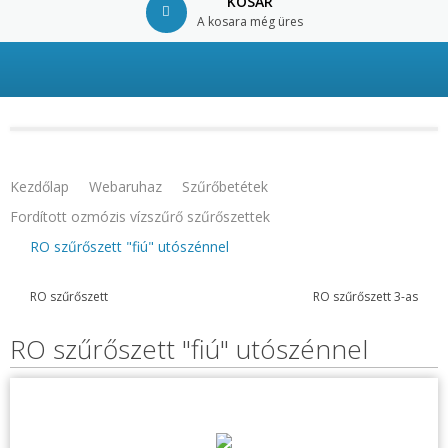
KOSÁR
A kosara még üres
© Free
Joomla! 3 Modules
- by
VinaGecko.com
Kezdőlap
Webaruhaz
Szűrőbetétek
Fordított ozmózis vízszűrő szűrőszettek
RO szűrőszett "fiú" utószénnel
RO szűrőszett
RO szűrőszett 3-as
RO szűrőszett "fiú" utószénnel