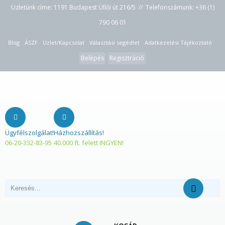
Üzletünk címe: 1191 Budapest Üllői út 216/5 // Telefonszámunk:
+36 (1)
790 06 01
Blog
ÁSZF
Üzlet/Kapcsolat
Választási segédlet
Adatkezelési Tájékoztató
Belépés
Regisztráció
Ügyfélszolgálat!
Házhozszállítás!
06-20-332-83-95
40.000 ft. felett INGYEN!