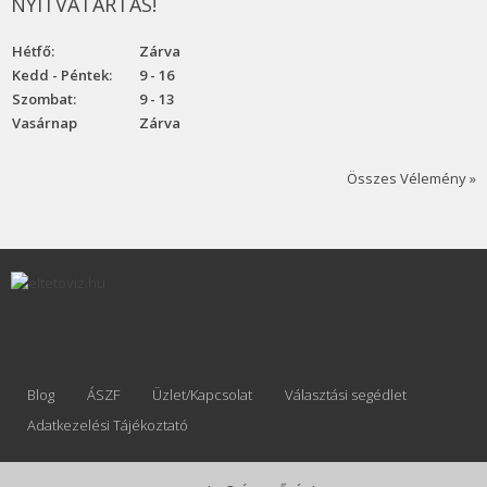
NYITVATARTÁS!
Hétfő:
Zárva
Kedd - Péntek:
9 - 16
Szombat:
9 - 13
Vasárnap
Zárva
Összes Vélemény »
Blog
ÁSZF
Üzlet/Kapcsolat
Választási segédlet
Adatkezelési Tájékoztató