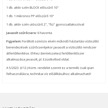
1 db. aktív szén BLOCK előszűrő 10"
1 db. 1 mikronos PP előszűrő 10"
1 db. aktív szén utószűrő 2", "fiú" gyorscsatlakozóval
Javasolt szűrőcsere:
6 havonta
Figyelem:
Fordított ozmózis elvén működő háztartási víztisztító
berendezések szűrőcseréjekor javasolt a víztisztító rendszer
átfertőtlenítése. Ehhez (természetes) fertőtlenítőszer
alkalmazása javasolt, pl. Ezüstkolloid oldat.
A 5/2023. (I/12.) Korm. rendelet szerint ez a termék csak ipari
felhasználásra, technikai víz előállításához alkalmazható!