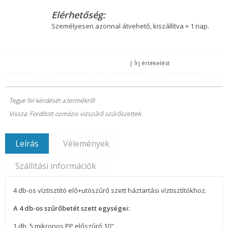
Elérhetőség:
Személyesen azonnal átvehető, kiszállítva + 1 nap.
|
Írj értékelést
Tegye fel kérdését a termékről
Vissza: Fordított ozmózis vízszűrő szűrőszettek
Leírás
Vélemények
Szállítási információk
4 db-os víztisztító elő+utószűrő szett háztartási víztisztítókhoz.
A 4 db-os szűrőbetét szett egységei:
1 db. 5 mikronos PP előszűrő 10"