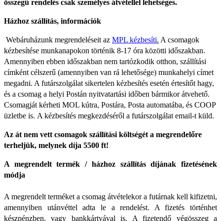
összegű rendelés csak személyes átvétellel lehetséges.
Házhoz szállítás, információk
Webáruházunk megrendeléseit az
MPL kézbesíti
.
A csomagok
kézbesítése munkanapokon történik 8-17 óra közötti időszakban.
Amennyiben ebben időszakban nem tartózkodik otthon, szállítási
címként célszerű (amennyiben van rá lehetősége) munkahelyi címet
megadni. A futárszolgálat sikertelen kézbesítés esetén értesítőt hagy,
és a csomag a helyi Postán nyitvatartási időben bármikor átvehető.
Csomagját kérheti MOL kútra, Postára, Posta automatába, és COOP
üzletbe is.
A kézbesítés megkezdéséről a futárszolgálat email-t küld.
Az át nem vett csomagok szállítási költségét a megrendelőre
terheljük, melynek díja 5500 ft!
A megrendelt termék / házhoz szállítás díjának fizetésének
módja
A megrendelt terméket a csomag átvételekor a futárnak kell kifizetni,
amennyiben utánvéttel adta le a rendelést. A fizetés történhet
készpénzben, vagy bankkártyával is. A fizetendő végösszeg a