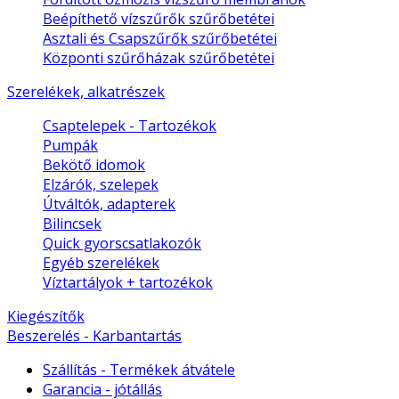
Beépíthető vízszűrők szűrőbetétei
Asztali és Csapszűrők szűrőbetétei
Központi szűrőházak szűrőbetétei
Szerelékek, alkatrészek
Csaptelepek - Tartozékok
Pumpák
Bekötő idomok
Elzárók, szelepek
Útváltók, adapterek
Bilincsek
Quick gyorscsatlakozók
Egyéb szerelékek
Víztartályok + tartozékok
Kiegészítők
Beszerelés - Karbantartás
Szállítás - Termékek átvátele
Garancia - jótállás