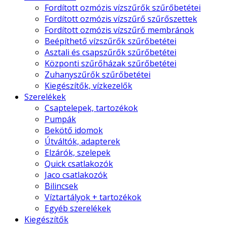
Fordított ozmózis vízszűrők szűrőbetétei
Fordított ozmózis vízszűrő szűrőszettek
Fordított ozmózis vízszűrő membránok
Beépíthető vízszűrők szűrőbetétei
Asztali és csapszűrők szűrőbetétei
Központi szűrőházak szűrőbetétei
Zuhanyszűrők szűrőbetétei
Kiegészítők, vízkezelők
Szerelékek
Csaptelepek, tartozékok
Pumpák
Bekötő idomok
Útváltók, adapterek
Elzárók, szelepek
Quick csatlakozók
Jaco csatlakozók
Bilincsek
Víztartályok + tartozékok
Egyéb szerelékek
Kiegészítők