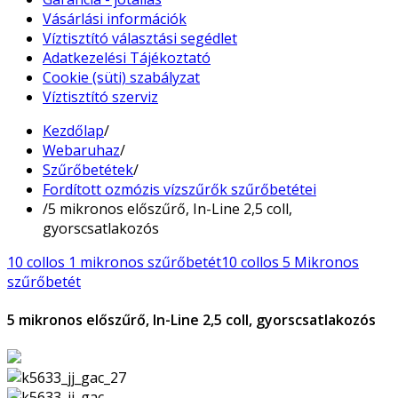
Vásárlási információk
Víztisztító választási segédlet
Adatkezelési Tájékoztató
Cookie (süti) szabályzat
Víztisztító szerviz
Kezdőlap
/
Webaruhaz
/
Szűrőbetétek
/
Fordított ozmózis vízszűrők szűrőbetétei
/
5 mikronos előszűrő, In-Line 2,5 coll,
gyorscsatlakozós
10 collos 1 mikronos szűrőbetét
10 collos 5 Mikronos
szűrőbetét
5 mikronos előszűrő, In-Line 2,5 coll, gyorscsatlakozós