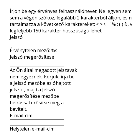
Írjon be egy érvényes felhasználónevet. Ne legyen sem 
sem a végén szóköz, legalább 2 karakterből álljon, és
n
tartalmazza a következő karaktereket: < > \ " ' % ; ( ) &,
legfeljebb 150 karakter hosszúságú lehet.
Jelszó
Érvénytelen mező: %s
Jelszó megerősítése
Az Ön által megadott jelszavak
nem egyeznek. Kérjük, írja be
a Jelszó mezőbe az óhajtott
jelszót, majd a Jelszó
megerősítése mezőbe
beírással erősítse meg a
bevitelt.
E-mail-cím
Helytelen e-mail-cím