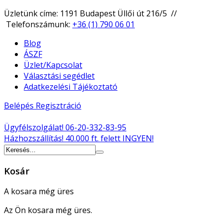
Üzletünk címe: 1191 Budapest Üllői út 216/5 //
Telefonszámunk:
+36 (1) 790 06 01
Blog
ÁSZF
Üzlet/Kapcsolat
Választási segédlet
Adatkezelési Tájékoztató
Belépés
Regisztráció
Ügyfélszolgálat!
06-20-332-83-95
Házhozszállítás!
40.000 ft. felett INGYEN!
Kosár
A kosara még üres
Az Ön kosara még üres.