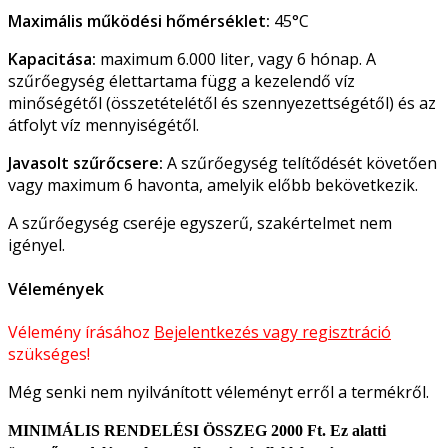
Maximális működési hőmérséklet:
45°C
Kapacitása:
maximum 6.000 liter, vagy 6 hónap. A
szűrőegység élettartama függ a kezelendő víz
minőségétől (összetételétől és szennyezettségétől) és az
átfolyt víz mennyiségétől.
Javasolt szűrőcsere:
A szűrőegység telítődését követően
vagy maximum 6 havonta, amelyik előbb bekövetkezik.
A szűrőegység cseréje egyszerű, szakértelmet nem
igényel.
Vélemények
Vélemény írásához
Bejelentkezés vagy regisztráció
szükséges!
Még senki nem nyilvánított véleményt erről a termékről.
MINIMÁLIS RENDELÉSI ÖSSZEG 2000 Ft. Ez alatti