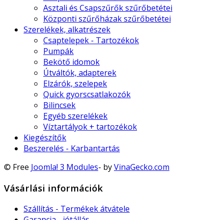
Asztali és Csapszűrők szűrőbetétei
Központi szűrőházak szűrőbetétei
Szerelékek, alkatrészek
Csaptelepek - Tartozékok
Pumpák
Bekötő idomok
Útváltók, adapterek
Elzárók, szelepek
Quick gyorscsatlakozók
Bilincsek
Egyéb szerelékek
Víztartályok + tartozékok
Kiegészítők
Beszerelés - Karbantartás
© Free
Joomla! 3 Modules
- by
VinaGecko.com
Vásárlási információk
Szállítás - Termékek átvátele
Garancia - jótállás