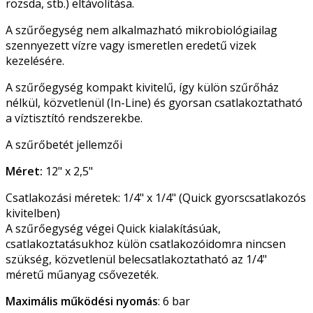
rozsda, stb.) eltávolítása.
A szűrőegység nem alkalmazható mikrobiológiailag
szennyezett vízre vagy ismeretlen eredetű vizek
kezelésére.
A szűrőegység kompakt kivitelű, így külön szűrőház
nélkül, közvetlenül (In-Line) és gyorsan csatlakoztatható
a víztisztító rendszerekbe.
A szűrőbetét jellemzői
Méret:
12" x 2,5"
Csatlakozási méretek: 1/4" x 1/4" (Quick gyorscsatlakozós
kivitelben)
A szűrőegység végei Quick kialakításúak,
csatlakoztatásukhoz külön csatlakozóidomra nincsen
szükség, közvetlenül belecsatlakoztatható az 1/4"
méretű műanyag csővezeték.
Maximális működési nyomás
: 6 bar