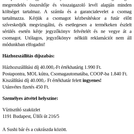
megrendelés összesítője és visszaigazoló levél alapján minden
költséget tartalmaz. A számla és a garancialevelet a csomag
tartalmazza. Kérjük a csomagot kézbesítéskor a futár előtt
szíveskedjék megvizsgálni, és esetlegesen a termékeken észlelt
sérülés esetén kérje jegyzőkönyv felvételét és ne vegye át a
csomagot. Utólagos, jegyzőkönyv nélküli reklamációt nem áll
módunkban elfogadni!
Házhozszállítás díjszabás:
Házhozszállítási díj 40.000,-Ft értékhatárig 1.990 Ft.
Postapontra, MOL kútra, Csomagautomatába, COOP-ba 1.840 Ft.
Kiszállítási díj 40.000,- Ft értékhatár felett
ingyenes!
Utánvétes fizetés 450 Ft.
Személyes átvétel helyszíne:
Víztisztító szaküzlet
1191 Budapest, Üllői út 216/5
A Sushi bár és a cukrászda között.