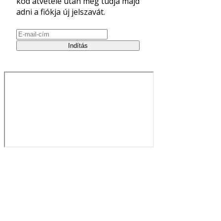
kód átvétele után meg tudja majd
adni a fiókja új jelszavát.
Indítás