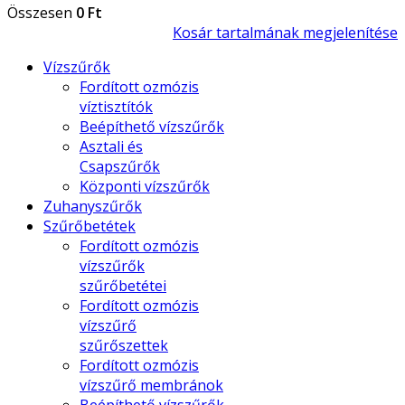
Összesen
0 Ft
Kosár tartalmának megjelenítése
Vízszűrők
Fordított ozmózis
víztisztítók
Beépíthető vízszűrők
Asztali és
Csapszűrők
Központi vízszűrők
Zuhanyszűrők
Szűrőbetétek
Fordított ozmózis
vízszűrők
szűrőbetétei
Fordított ozmózis
vízszűrő
szűrőszettek
Fordított ozmózis
vízszűrő membránok