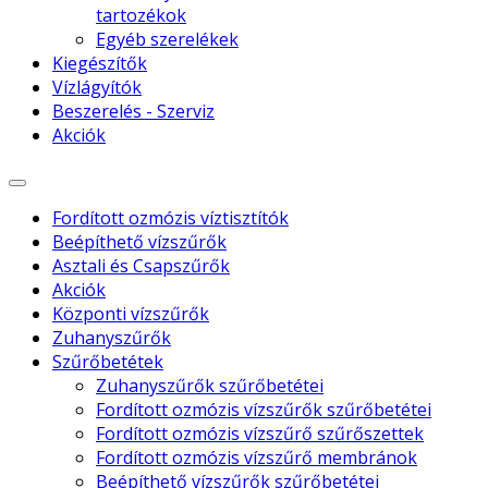
tartozékok
Egyéb szerelékek
Kiegészítők
Vízlágyítók
Beszerelés - Szerviz
Akciók
Fordított ozmózis víztisztítók
Beépíthető vízszűrők
Asztali és Csapszűrők
Akciók
Központi vízszűrők
Zuhanyszűrők
Szűrőbetétek
Zuhanyszűrők szűrőbetétei
Fordított ozmózis vízszűrők szűrőbetétei
Fordított ozmózis vízszűrő szűrőszettek
Fordított ozmózis vízszűrő membránok
Beépíthető vízszűrők szűrőbetétei