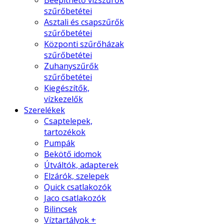
Beépíthető vízszűrők
szűrőbetétei
Asztali és csapszűrők
szűrőbetétei
Központi szűrőházak
szűrőbetétei
Zuhanyszűrők
szűrőbetétei
Kiegészítők,
vízkezelők
Szerelékek
Csaptelepek,
tartozékok
Pumpák
Bekötő idomok
Útváltók, adapterek
Elzárók, szelepek
Quick csatlakozók
Jaco csatlakozók
Bilincsek
Víztartályok +