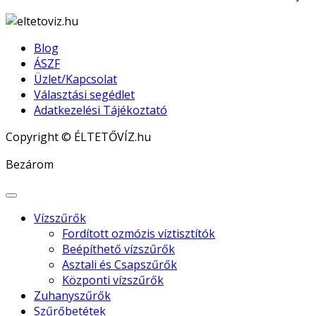
Blog
ÁSZF
Üzlet/Kapcsolat
Választási segédlet
Adatkezelési Tájékoztató
Copyright © ÉLTETŐVÍZ.hu
Joomla! 3 Templates
Bezárom
Vízszűrők
Fordított ozmózis víztisztítók
Beépíthető vízszűrők
Asztali és Csapszűrők
Központi vízszűrők
Zuhanyszűrők
Szűrőbetétek