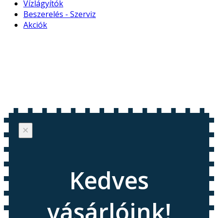
Vízlágyítók
Beszerelés - Szerviz
Akciók
×
Kedves
vásárlóink!